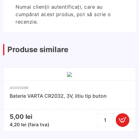
Numai clienții autentificați, care au
cumpărat acest produs, pot să scrie o
recenzie.
Produse similare
ACCESORII
Baterie VARTA CR2032, 3V, litiu tip buton
5,00
lei
Cantitate
Baterie
4,20
lei
(fara tva)
VARTA