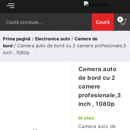
Skip
to
Caută
content
0
Caută
după:
/
/
Prima pagină
Electronice auto
Camere de
/ Camera auto de bord cu 2 camere profesionale,3
bord
inch , 1080p
Camera auto
de bord cu 2
camere
profesionale,3
inch , 1080p
In stoc
Camera auto de