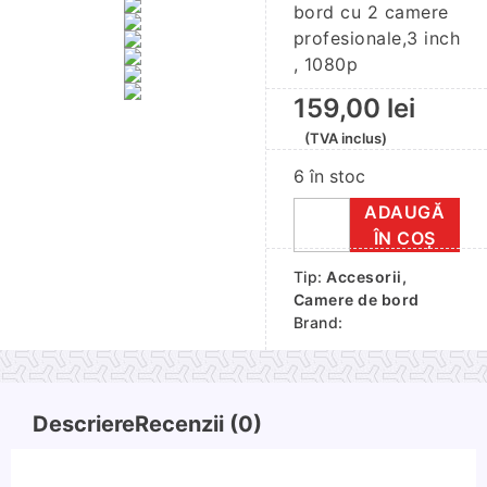
bord cu 2 camere
profesionale,3 inch
, 1080p
159,00
lei
(TVA inclus)
6 în stoc
ADAUGĂ
Cantitate
ÎN COȘ
Camera
Tip:
Accesorii
,
auto
Camere de bord
de
Brand:
bord
cu
2
camere
Descriere
Recenzii (0)
profesionale,3
inch