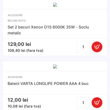
CR2032,
3V,
litiu
ACCESORII
tip
BECURI AUTO
buton
Set 2 becuri Xenon D1S 6000K 35W - Soclu
metalic
129,00
lei
Cantitate
Set
108,40
lei
(fara tva)
2
becuri
Xenon
D1S
ACCESORII
6000K
Baterii VARTA LONGLIFE POWER AAA 4 buc
35W
-
Soclu
12,00
lei
Cantitate
metalic
Baterii
10,08
lei
(fara tva)