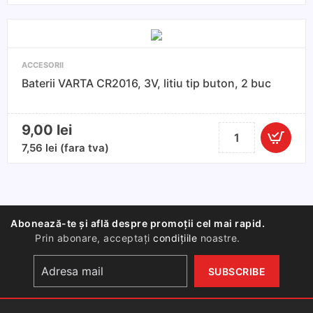
VARTA
LONGLIFE
POWER
AAA
ACCESORII
4
Baterii VARTA CR2016, 3V, litiu tip buton, 2 buc
buc
9,00
lei
Cantitate
Baterii
7,56
lei
(fara tva)
VARTA
CR2016,
3V,
litiu
Abonează-te și află despre promoții cel mai rapid.
tip
Prin abonare, acceptați
condițiile
noastre.
buton,
2
buc