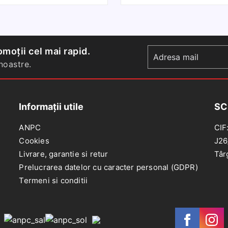
de
u
lumini
p
DACIA
s
LOGAN
moții cel mai rapid.
2004-,
S
oastre.
SANDERO
5
2008-,
F
F
Informații utile
SC
B
ANPC
CIF
Cookies
J26
Livrare, garantie si retur
Târ
Prelucrarea datelor cu caracter personal (GDPR)
Termeni si conditii