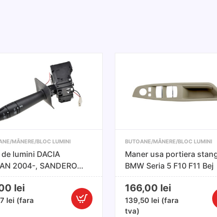
ANE/MÂNERE/BLOC LUMINI
BUTOANE/MÂNERE/BLOC LUMINI
 de lumini DACIA
Maner usa portiera stan
AN 2004-, SANDERO
BMW Seria 5 F10 F11 Bej
8-,
,00
lei
166,00
lei
67
lei
(fara
139,50
lei
(fara
Cantitate
C
tva)
Bloc
M