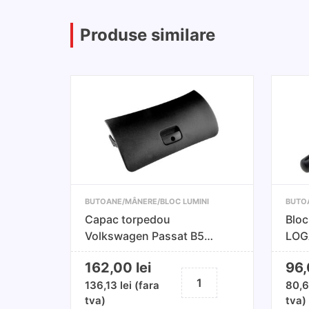
Produse similare
BUTOANE/MÂNERE/BLOC LUMINI
BUTO
Capac torpedou
Bloc
Volkswagen Passat B5
LOG
1996-2005,SKODA SUPERB
200
162,00
lei
96
I 2001-2006
Cantitate
136,13
lei
(fara
80,
Capac
tva)
tva)
torpedou