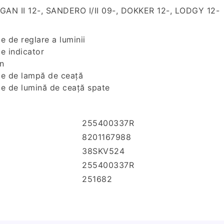
DOKKER
GAN II 12-, SANDERO I/II 09-, DOKKER 12-, LODGY 12-
12-,
LODGY
e de reglare a luminii
12-
e indicator
n
ie de lampă de ceață
ie de lumină de ceață spate
255400337R
8201167988
38SKV524
255400337R
251682