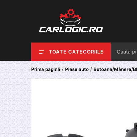
Skip
to
content
TOATE CATEGORIILE
/
/
Prima pagină
Piese auto
Butoane/Mânere/Bl