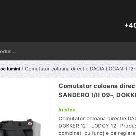
+40
Caută
după:
/ Comutator coloana directie DACIA LOGAN II 12
oc lumini
Comutator coloana direc
SANDERO I/II 09-, DOKK
In stoc
Comutator coloana directie DAC
DOKKER 12-, LODGY 12- Produsu
combinat: cu funcție de reglare