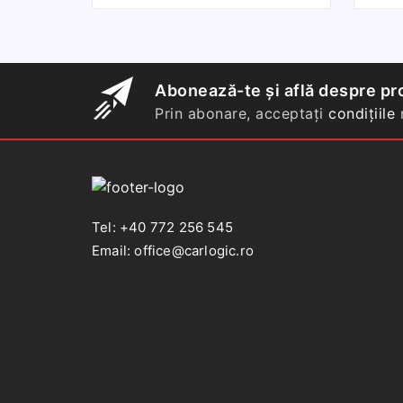
Volkswagen
Passat
B5
1996-
Abonează-te și află despre pro
2005,SKODA
Prin abonare, acceptați
condițiile
n
SUPERB
I
2001-
2006
Tel: +40 772 256 545
Email: office@carlogic.ro