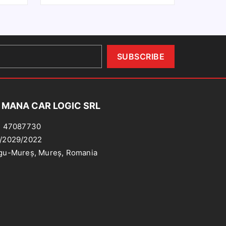
sa
portiera
ortiera
stanga
tanga
SKODA
BMW
OCTAVIA
eria
II
2004-
10
2013
11
 MANA CAR LOGIC SRL
ej
: 47087730
/2029/2022
gu-Mureș, Mureș, Romania