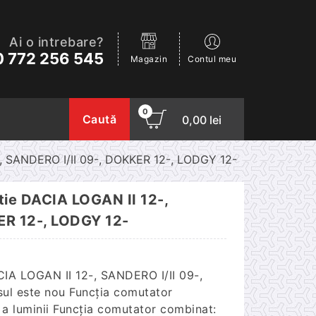
Ai o intrebare?
 772 256 545
Magazin
Contul meu
0
Caută
0,00
lei
-, SANDERO I/II 09-, DOKKER 12-, LODGY 12-
tie DACIA LOGAN II 12-,
ER 12-, LODGY 12-
IA LOGAN II 12-, SANDERO I/II 09-,
l este nou Funcția comutator
 a luminii Funcția comutator combinat: