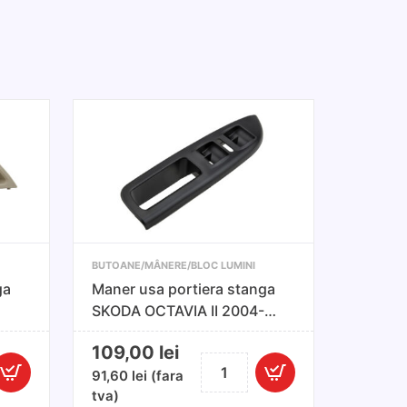
BUTOANE/MÂNERE/BLOC LUMINI
ga
Maner usa portiera stanga
SKODA OCTAVIA II 2004-
2013
109,00
lei
Cantitate
91,60
lei
(fara
antitate
Maner
tva)
aner
usa