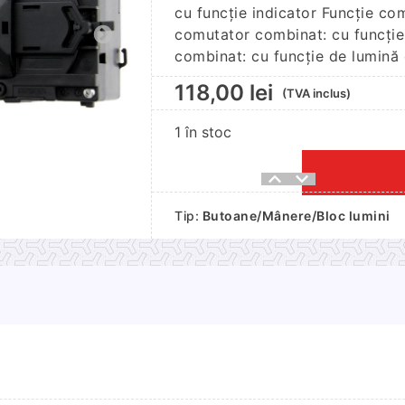
cu funcție indicator Funcție co
comutator combinat: cu funcție
combinat: cu funcție de lumină
118,00
lei
(TVA inclus)
1 în stoc
Cantitate
Comutator
Tip:
Butoane/Mânere/Bloc lumini
coloana
directie
DACIA
LOGAN
II
12-,
SANDERO
I/II
09-,