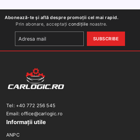
3V,
litiu
Abonează-te și află despre promoții cel mai rapid.
tip
Prin abonare, acceptați
condițiile
noastre.
buton,
5
buc
Tel: +40 772 256 545
Email: office@carlogic.ro
Informații utile
ANPC