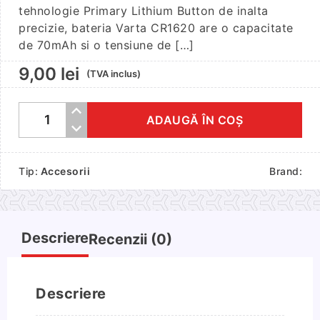
tehnologie Primary Lithium Button de inalta
precizie, bateria Varta CR1620 are o capacitate
de 70mAh si o tensiune de […]
9,00
lei
(TVA inclus)
ADAUGĂ ÎN COȘ
Cantitate
Baterie
VARTA
Tip:
Accesorii
Brand:
CR1620,
3V,
litiu
tip
Descriere
Recenzii (0)
buton
Descriere