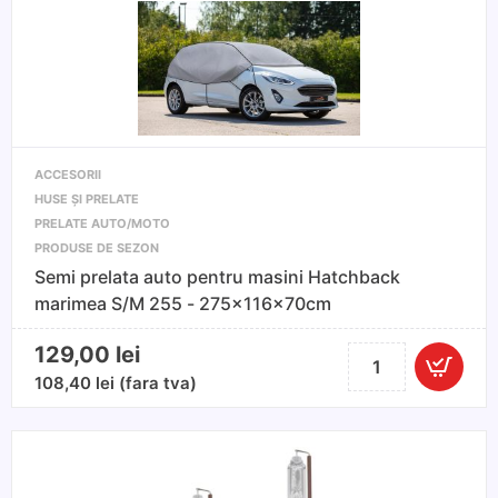
AAA
2
buc
ACCESORII
HUSE ȘI PRELATE
PRELATE AUTO/MOTO
PRODUSE DE SEZON
Semi prelata auto pentru masini Hatchback
marimea S/M 255 - 275x116x70cm
129,00
lei
Cantitate
Semi
108,40
lei
(fara tva)
prelata
auto
pentru
masini