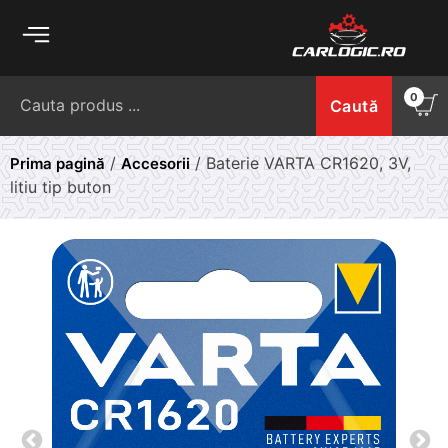
Skip
to
content
Caută
0
Caută
după:
/
/ Baterie VARTA CR1620, 3V,
Prima pagină
Accesorii
litiu tip buton