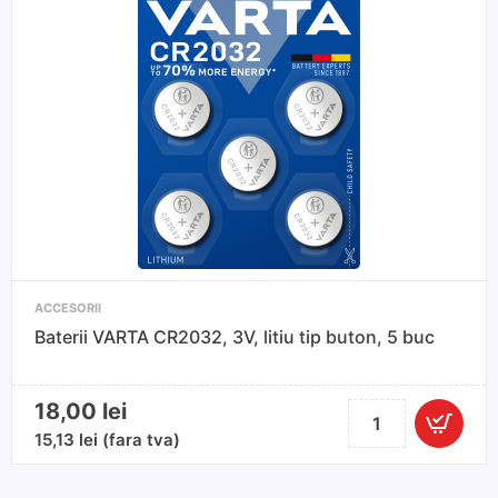
6000K
35W
-
Soclu
metalic
ACCESORII
Baterii VARTA CR2032, 3V, litiu tip buton, 5 buc
18,00
lei
Cantitate
Baterii
15,13
lei
(fara tva)
VARTA
CR2032,