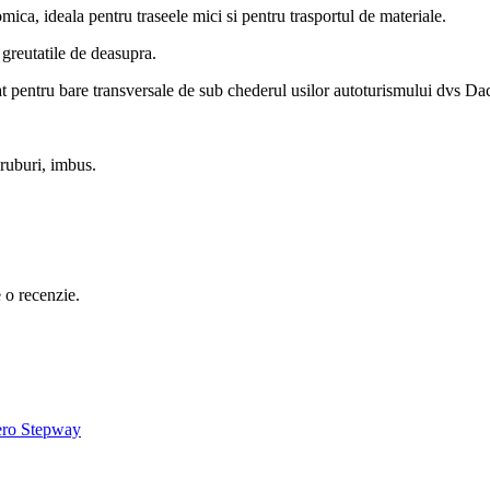
mica, ideala pentru traseele mici si pentru trasportul de materiale.
 greutatile de deasupra.
inat pentru bare transversale de sub chederul usilor autoturismului dvs D
uruburi, imbus.
e o recenzie.
dero Stepway