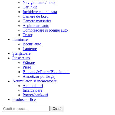
Navigatii auto/moto
Carlinkit
Inchidere centralizata
Camere de bord
Camere marsarier
Aspiratoare auto
Compresoare si pompe auto
Tester
Iluminare
Becuri auto
Lanterne
Ștergătoare
Piese Auto
Frânare
Piese
Butoane/Mânere/Bloc lumini
Amortizor portbagaj
Acumulatori si incarcatoare
Acumulatori
Încărcătoare
Power-bank-uri
Produse office
Caută
Caută
după: