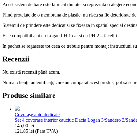
Acest sistem de bare este fabricat din otel si reprezinta o alegere econo
Fiind protejate de o membrana de plastic, nu risca sa fie deteriorate de
Sistemul de prindere este dedicat si se fixeaza in spatiul special dest
Este compatibil atat cu Logan PH 1 cat si cu PH 2 – facelift.
In pachet se regaseste tot ceea ce trebuie pentru montaj: instructiuni s
Recenzii
Nu există recenzii până acum.
Numai clienții autentificați, care au cumpărat acest produs, pot să scri
Produse similare
Covorașe auto dedicate
Set 4 covorase interior cauciuc Dacia Logan 3/Sandero 3/San
145,00
lei
121,85
lei
(Fara TVA)
Cantitate