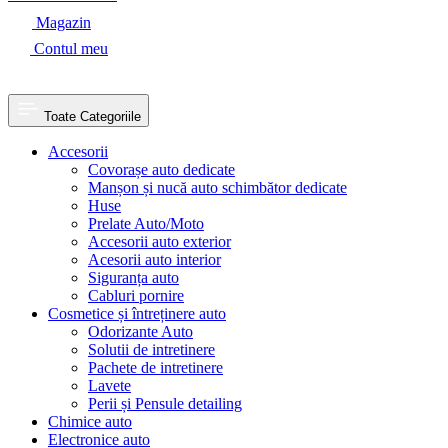
Magazin
Contul meu
Toate Categoriile
Accesorii
Covorașe auto dedicate
Manșon și nucă auto schimbător dedicate
Huse
Prelate Auto/Moto
Accesorii auto exterior
Acesorii auto interior
Siguranța auto
Cabluri pornire
Cosmetice și întreținere auto
Odorizante Auto
Solutii de intretinere
Pachete de intretinere
Lavete
Perii și Pensule detailing
Chimice auto
Electronice auto