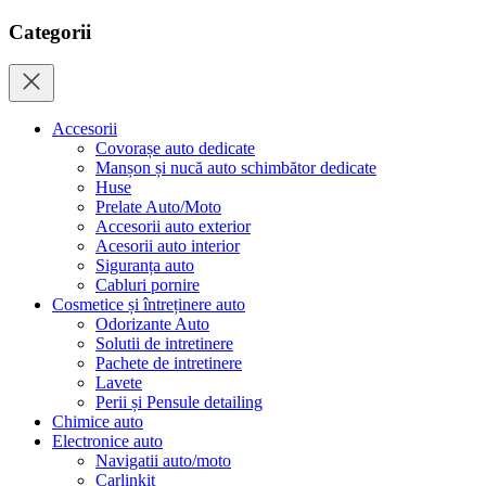
Categorii
Accesorii
Covorașe auto dedicate
Manșon și nucă auto schimbător dedicate
Huse
Prelate Auto/Moto
Accesorii auto exterior
Acesorii auto interior
Siguranța auto
Cabluri pornire
Cosmetice și întreținere auto
Odorizante Auto
Solutii de intretinere
Pachete de intretinere
Lavete
Perii și Pensule detailing
Chimice auto
Electronice auto
Navigatii auto/moto
Carlinkit