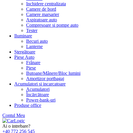
Inchidere centralizata
Camere de bord
Camere marsarier
Aspiratoare auto
Compresoare si pompe auto
Tester
Iluminare
Becuri auto
Lanterne
Ștergătoare
Piese Auto
Frânare
Piese
Butoane/Mânere/Bloc lumini
Amortizor portbagaj
Acumulatori si incarcatoare
Acumulatori
Încărcătoare
Power-bank-uri
Produse office
Contul Meu
Skip
to
Ai o intrebare?
content
+40 772 256 545