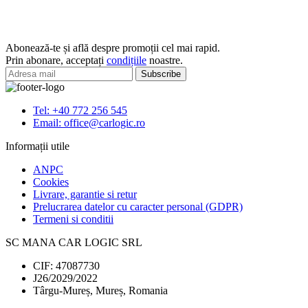
compatibil
Renault
Megane
II
Abonează-te și află despre promoții cel mai rapid.
(2003-
Prin abonare, acceptați
condițiile
noastre.
2008)
Tel: +40 772 256 545
Email: office@carlogic.ro
Informații utile
ANPC
Cookies
Livrare, garantie si retur
Prelucrarea datelor cu caracter personal (GDPR)
Termeni si conditii
SC MANA CAR LOGIC SRL
CIF: 47087730
J26/2029/2022
Târgu-Mureș, Mureș, Romania