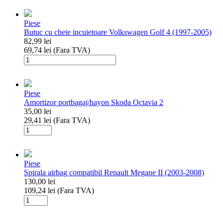
Set
4
Piese
covorase
Butuc cu cheie incuietoare Volkswagen Golf 4 (1997-2005)
interior
82,99
lei
cauciuc
69,74
lei
(Fara TVA)
Dacia
Cantitate
Logan
Butuc
3/Sandero
cu
3/Sandero
cheie
Stepway
Piese
incuietoare
Amortizor portbagaj/hayon Skoda Octavia 2
Volkswagen
35,00
lei
Golf
29,41
lei
(Fara TVA)
4
Cantitate
(1997-
Amortizor
2005)
portbagaj/hayon
Skoda
Piese
Octavia
Spirala airbag compatibil Renault Megane II (2003-2008)
2
130,00
lei
109,24
lei
(Fara TVA)
Cantitate
Spirala
airbag