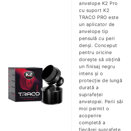
anvelope K2 Pro
cu suport K2
TRACO PRO este
un aplicator de
anvelope tip
pensulă cu peri
denși. Conceput
pentru oricine
dorește să obțină
un finisaj negru
intens și o
protecție de lungă
durată a
suprafeței
anvelopei. Perii săi
moi permit o
acoperire
completă a
fiecărei suprafețe