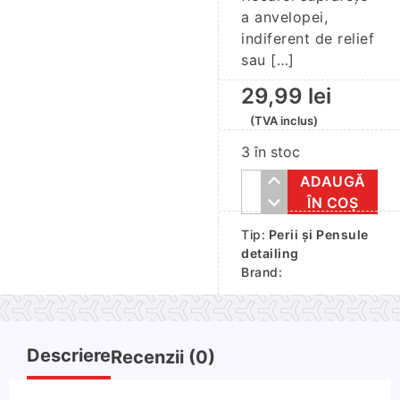
a anvelopei,
indiferent de relief
sau […]
29,99
lei
(TVA inclus)
3 în stoc
ADAUGĂ
Cantitate
ÎN COȘ
Aplicator
Tip:
Perii și Pensule
silicon
detailing
anvelope
Brand:
K2
Pro
cu
suport
Descriere
Recenzii (0)