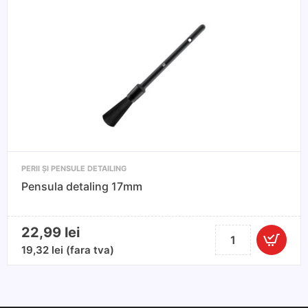
PERII ȘI PENSULE DETAILING
Pensula detaling 17mm
22,99
lei
Cantitate
Pensula
19,32
lei
(fara tva)
detaling
17mm