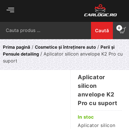
Skip
to
content
Caută
0
Caută
după:
/
/
Prima pagină
Cosmetice și întreținere auto
Perii și
/ Aplicator silicon anvelope K2 Pro cu
Pensule detailing
suport
Aplicator
silicon
anvelope K2
Pro cu suport
In stoc
Aplicator silicon