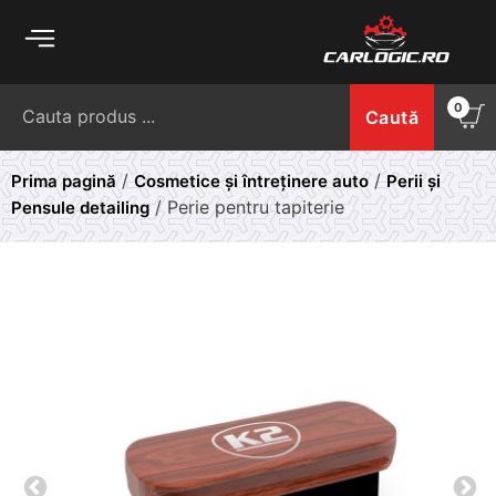
Skip
to
content
Caută
0
Caută
după:
/
/
Prima pagină
Cosmetice și întreținere auto
Perii și
/ Perie pentru tapiterie
Pensule detailing