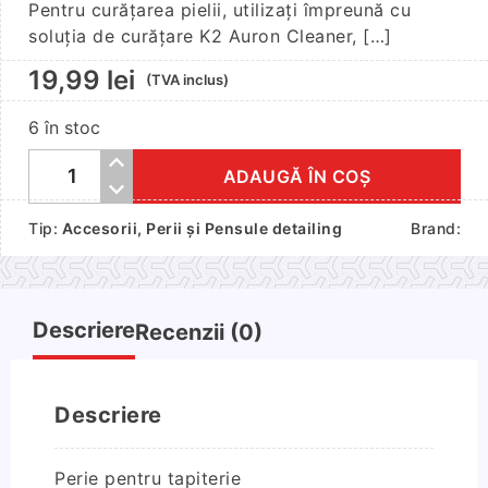
Pentru curățarea pielii, utilizați împreună cu
soluția de curățare K2 Auron Cleaner, […]
19,99
lei
(TVA inclus)
6 în stoc
ADAUGĂ ÎN COȘ
Cantitate
Perie
Tip:
Accesorii
,
Perii și Pensule detailing
Brand:
pentru
tapiterie
Descriere
Recenzii (0)
Descriere
Perie pentru tapiterie