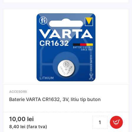
VARTA
ENERGY
AA
2
buc
ACCESORII
Baterie VARTA CR1632, 3V, litiu tip buton
10,00
lei
Cantitate
Baterie
8,40
lei
(fara tva)