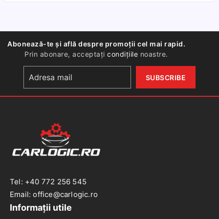
VARTA
CR1632,
3V,
litiu
Abonează-te și află despre promoții cel mai rapid.
tip
Prin abonare, acceptați
condițiile
noastre.
buton
Tel: +40 772 256 545
Email: office@carlogic.ro
Informații utile