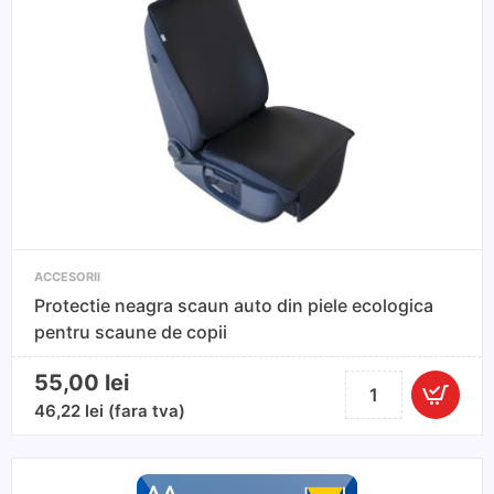
buton
ACCESORII
Protectie neagra scaun auto din piele ecologica
pentru scaune de copii
55,00
lei
Cantitate
Protectie
46,22
lei
(fara tva)
neagra
scaun
auto