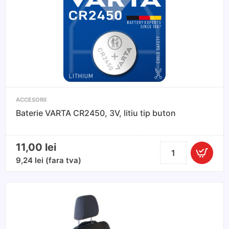
ACCESORII
Baterie VARTA CR2450, 3V, litiu tip buton
11,00
lei
Cantitate
Baterie
9,24
lei
(fara tva)
VARTA
CR2450,
3V,
litiu
tip