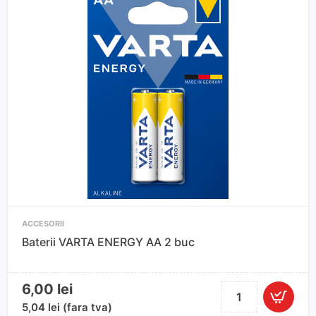
din
piele
ecologica
pentru
scaune
de
copii
ACCESORII
Baterii VARTA ENERGY AA 2 buc
6,00
lei
Cantitate
Baterii
5,04
lei
(fara tva)