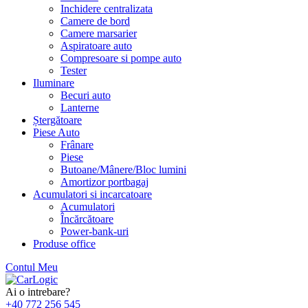
Inchidere centralizata
Camere de bord
Camere marsarier
Aspiratoare auto
Compresoare si pompe auto
Tester
Iluminare
Becuri auto
Lanterne
Ștergătoare
Piese Auto
Frânare
Piese
Butoane/Mânere/Bloc lumini
Amortizor portbagaj
Acumulatori si incarcatoare
Acumulatori
Încărcătoare
Power-bank-uri
Produse office
Contul Meu
Skip
to
Ai o intrebare?
content
+40 772 256 545