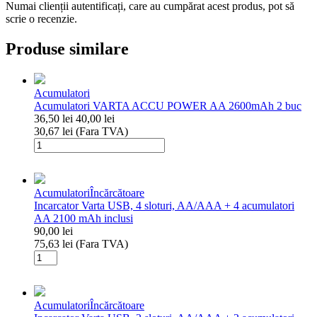
Numai clienții autentificați, care au cumpărat acest produs, pot să
scrie o recenzie.
Produse similare
Acumulatori
Acumulatori VARTA ACCU POWER AA 2600mAh 2 buc
36,50
lei
40,00
lei
30,67
lei
(Fara TVA)
Cantitate
Acumulatori
VARTA
ACCU
Acumulatori
Încărcătoare
POWER
Incarcator Varta USB, 4 sloturi, AA/AAA + 4 acumulatori
AA
AA 2100 mAh inclusi
2600mAh
90,00
lei
2
75,63
lei
(Fara TVA)
buc
Cantitate
Incarcator
Varta
USB,
Acumulatori
Încărcătoare
4