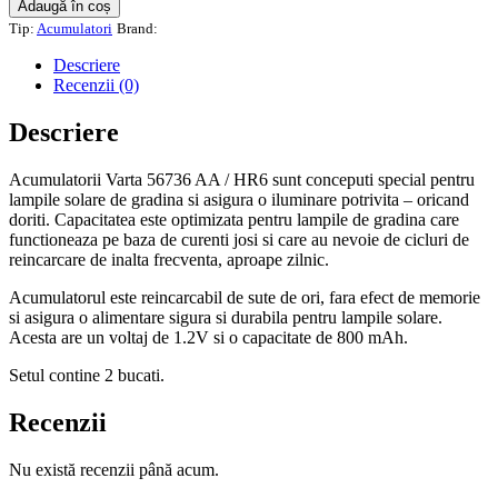
Adaugă în coș
Varta
Tip:
Acumulatori
Brand:
pentru
lampi
Descriere
solare,
Recenzii (0)
AA,
800
Descriere
mAh,
2
Acumulatorii Varta 56736 AA / HR6 sunt conceputi special pentru
buc
lampile solare de gradina si asigura o iluminare potrivita – oricand
doriti. Capacitatea este optimizata pentru lampile de gradina care
functioneaza pe baza de curenti josi si care au nevoie de cicluri de
reincarcare de inalta frecventa, aproape zilnic.
Acumulatorul este reincarcabil de sute de ori, fara efect de memorie
si asigura o alimentare sigura si durabila pentru lampile solare.
Acesta are un voltaj de 1.2V si o capacitate de 800 mAh.
Setul contine 2 bucati.
Recenzii
Nu există recenzii până acum.