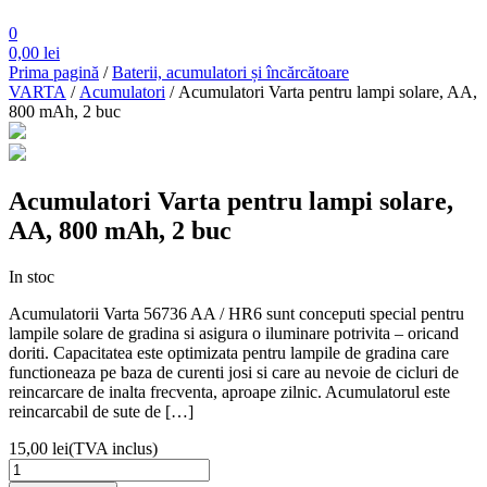
0
0,00
lei
Prima pagină
/
Baterii, acumulatori și încărcătoare
VARTA
/
Acumulatori
/ Acumulatori Varta pentru lampi solare, AA,
800 mAh, 2 buc
Acumulatori Varta pentru lampi solare,
AA, 800 mAh, 2 buc
In stoc
Acumulatorii Varta 56736 AA / HR6 sunt conceputi special pentru
lampile solare de gradina si asigura o iluminare potrivita – oricand
doriti. Capacitatea este optimizata pentru lampile de gradina care
functioneaza pe baza de curenti josi si care au nevoie de cicluri de
reincarcare de inalta frecventa, aproape zilnic. Acumulatorul este
reincarcabil de sute de […]
15,00
lei
(TVA inclus)
Cantitate
Acumulatori