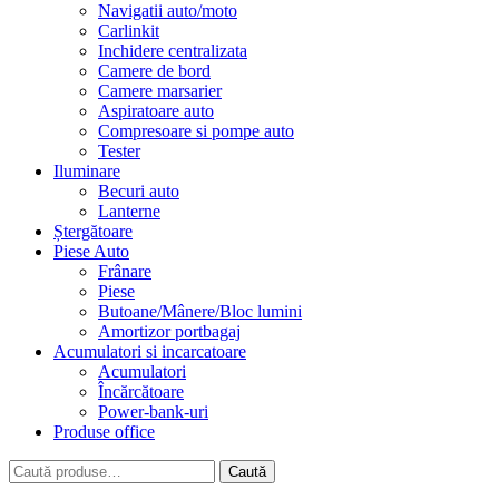
Navigatii auto/moto
Carlinkit
Inchidere centralizata
Camere de bord
Camere marsarier
Aspiratoare auto
Compresoare si pompe auto
Tester
Iluminare
Becuri auto
Lanterne
Ștergătoare
Piese Auto
Frânare
Piese
Butoane/Mânere/Bloc lumini
Amortizor portbagaj
Acumulatori si incarcatoare
Acumulatori
Încărcătoare
Power-bank-uri
Produse office
Caută
Caută
după: