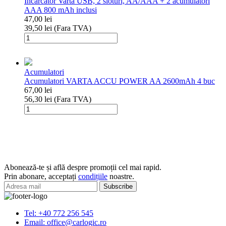
Incarcator Varta USB, 2 sloturi, AA/AAA + 2 acumulatori
sloturi,
AAA 800 mAh inclusi
AA/AAA
47,00
lei
+
39,50
lei
(Fara TVA)
4
Cantitate
acumulatori
Incarcator
AA
Varta
2100
USB,
mAh
Acumulatori
2
inclusi
Acumulatori VARTA ACCU POWER AA 2600mAh 4 buc
sloturi,
67,00
lei
AA/AAA
56,30
lei
(Fara TVA)
+
Cantitate
2
Acumulatori
acumulatori
VARTA
AAA
ACCU
800
POWER
mAh
AA
inclusi
2600mAh
Abonează-te și află despre promoții cel mai rapid.
4
Prin abonare, acceptați
condițiile
noastre.
buc
Tel: +40 772 256 545
Email: office@carlogic.ro