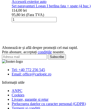
Accesorii exterior auto
pentru
Set paravanturi Logan I berlina fata + spate (4 buc.)
Dacia
114,00
lei
Logan
95,80
lei
(Fara TVA)
I
Cantitate
2004-
Set
2012
paravanturi
Logan
I
berlina
fata
Abonează-te și află despre promoții cel mai rapid.
+
Prin abonare, acceptați
condițiile
noastre.
spate
(4
buc.)
Tel: +40 772 256 545
Email: office@carlogic.ro
Informații utile
ANPC
Cookies
Livrare, garantie si retur
Prelucrarea datelor cu caracter personal (GDPR)
Termeni si conditii