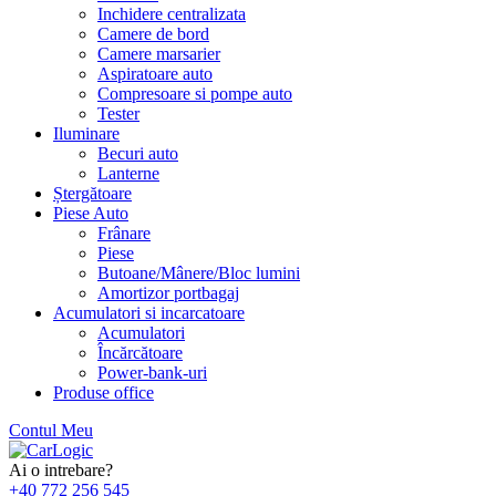
Inchidere centralizata
Camere de bord
Camere marsarier
Aspiratoare auto
Compresoare si pompe auto
Tester
Iluminare
Becuri auto
Lanterne
Ștergătoare
Piese Auto
Frânare
Piese
Butoane/Mânere/Bloc lumini
Amortizor portbagaj
Acumulatori si incarcatoare
Acumulatori
Încărcătoare
Power-bank-uri
Produse office
Contul Meu
Skip
to
Ai o intrebare?
content
+40 772 256 545