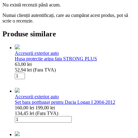
Nu există recenzii până acum.
Numai clienții autentificați, care au cumpărat acest produs, pot să
scrie o recenzie.
Produse similare
Accesorii exterior auto
Husa protectie aripa fata STRONG PLUS
63,00
lei
52,94
lei
(Fara TVA)
Cantitate
Husa
protectie
aripa
Accesorii exterior auto
fata
Set bara portbagaj pentru Dacia Logan I 2004-2012
STRONG
160,00
lei
199,00
lei
PLUS
134,45
lei
(Fara TVA)
Cantitate
Set
bara
portbagaj