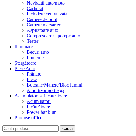
Navigatii auto/moto
Carlinkit
Inchidere centralizata
Camere de bord
Camere marsarier
Aspiratoare auto
Compresoare si pompe auto
Tester
Iluminare
Becuri auto
Lanterne
Ștergătoare
Piese Auto
Frânare
Piese
Butoane/Mânere/Bloc lumini
Amortizor portbagaj
Acumulatori si incarcatoare
Acumulatori
Încărcătoare
Power-bank-uri
Produse office
Caută
Caută
după: