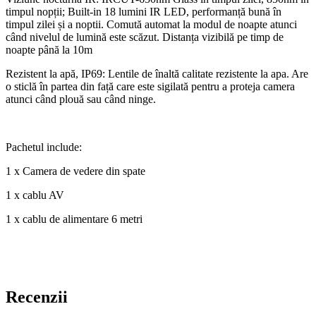
timpul nopții; Built-in 18 lumini IR LED, performanță bună în
timpul zilei și a noptii. Comută automat la modul de noapte atunci
când nivelul de lumină este scăzut. Distanța vizibilă pe timp de
noapte până la 10m
Rezistent la apă, IP69: Lentile de înaltă calitate rezistente la apa. Are
o sticlă în partea din față care este sigilată pentru a proteja camera
atunci când plouă sau când ninge.
Pachetul include:
1 x Camera de vedere din spate
1 x cablu AV
1 x cablu de alimentare 6 metri
Recenzii