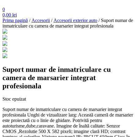
0
0,00
lei
Prima pagină
/
Accesorii
/
Accesorii exterior auto
/ Suport numar de
inmatriculare cu camera de marsarier integrat profesionala
Suport numar de inmatriculare cu
camera de marsarier integrat
profesionala
Stoc epuizat
Suport numar de inmatriculare cu camera de marsarier integrat
profesionala Unghi de vizualizare larg: Această cameră de marsarier
este proiectată cu o linie de ghidare. Potrivită pentru
autoturisme,dube,caravane. Imagine de înaltă calitate: Senzor
CMOS ,Rezolutie 500 X 582 pixeli; imagine clară HD; contrast
luminos al culorilor. Viziune nocturnă IR: IRCUT-650nm Glass în