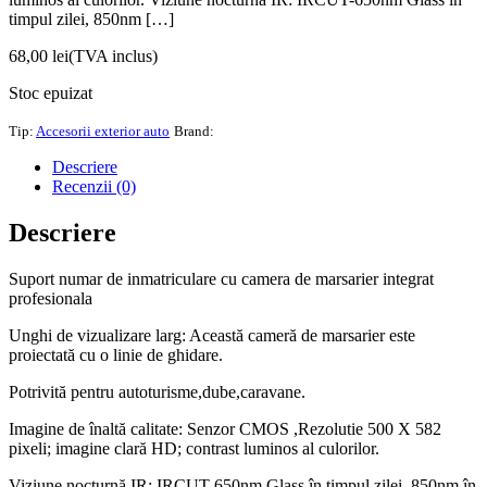
timpul zilei, 850nm […]
68,00
lei
(TVA inclus)
Stoc epuizat
Tip:
Accesorii exterior auto
Brand:
Descriere
Recenzii (0)
Descriere
Suport numar de inmatriculare cu camera de marsarier integrat
profesionala
Unghi de vizualizare larg: Această cameră de marsarier este
proiectată cu o linie de ghidare.
Potrivită pentru autoturisme,dube,caravane.
Imagine de înaltă calitate: Senzor CMOS ,Rezolutie 500 X 582
pixeli; imagine clară HD; contrast luminos al culorilor.
Viziune nocturnă IR: IRCUT-650nm Glass în timpul zilei, 850nm în