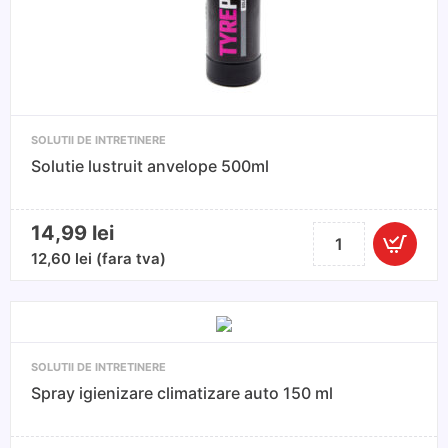
SOLUTII DE INTRETINERE
Solutie lustruit anvelope 500ml
14,99
lei
Cantitate
Solutie
12,60
lei
(fara tva)
lustruit
anvelope
500ml
SOLUTII DE INTRETINERE
Spray igienizare climatizare auto 150 ml