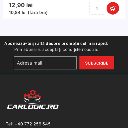
12,90
lei
Cantitate
Solutie
10,84
lei
(fara tva)
curatat
geam
500ml
Abonează-te și află despre promoții cel mai rapid.
Prin abonare, acceptați
condițiile
noastre.
Tel: +40 772 256 545