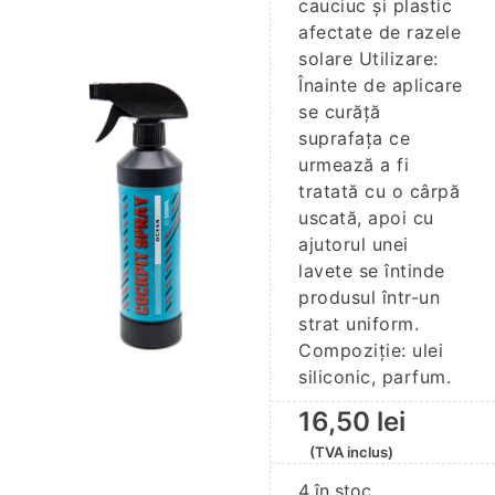
cauciuc şi plastic
afectate de razele
solare Utilizare:
Înainte de aplicare
se curăță
suprafața ce
urmează a fi
tratată cu o cârpă
uscată, apoi cu
ajutorul unei
lavete se întinde
produsul într-un
strat uniform.
Compoziție: ulei
siliconic, parfum.
16,50
lei
(TVA inclus)
4 în stoc