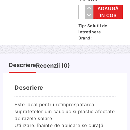
ADAUGĂ
Cantitate
ÎN COȘ
Solutie
Tip:
Solutii de
lustruit
intretinere
bord
Brand:
ocean
500ml
Descriere
Recenzii (0)
Descriere
Este ideal pentru reîmprospătarea
suprafețelor din cauciuc şi plastic afectate
de razele solare
Utilizare: Înainte de aplicare se curăță