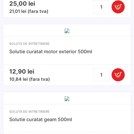
25,00
lei
Cantitate
Spray
21,01
lei
(fara tva)
igienizare
climatizare
auto
150
SOLUTII DE INTRETINERE
ml
Solutie curatat motor exterior 500ml
12,90
lei
Cantitate
Solutie
10,84
lei
(fara tva)
curatat
motor
exterior
500ml
SOLUTII DE INTRETINERE
Solutie curatat geam 500ml