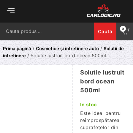
Skip
to
content
Caută
0
Caută
după:
/
/
Prima pagină
Cosmetice și întreținere auto
Solutii de
/ Solutie lustruit bord ocean 500ml
intretinere
Solutie lustruit
bord ocean
500ml
In stoc
Este ideal pentru
reîmprospătarea
suprafețelor din