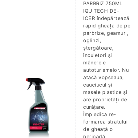
PARBRIZ 750ML
IQUITECH DE-
ICER îndepărtează
rapid gheața de pe
parbrize, geamuri,
oglinzi,
ştergătoare,
încuietori și
mânerele
autoturismelor. Nu
atacă vopseaua,
cauciucul și
masele plastice și
are proprietăți de
curățare.
Împiedică re-
formarea stratului
de gheață o
perioadă