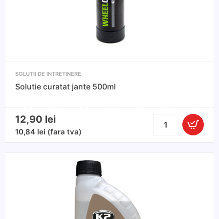
SOLUTII DE INTRETINERE
Solutie curatat jante 500ml
12,90
lei
Cantitate
Solutie
10,84
lei
(fara tva)
curatat
jante
500ml