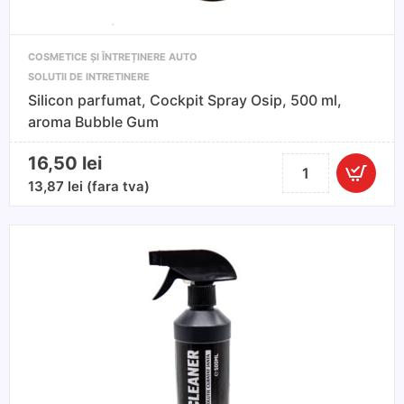
COSMETICE ȘI ÎNTREȚINERE AUTO
SOLUTII DE INTRETINERE
Silicon parfumat, Cockpit Spray Osip, 500 ml,
aroma Bubble Gum
16,50
lei
Cantitate
Silicon
13,87
lei
(fara tva)
parfumat,
Cockpit
Spray
Osip,
500
ml,
aroma
Bubble
Gum