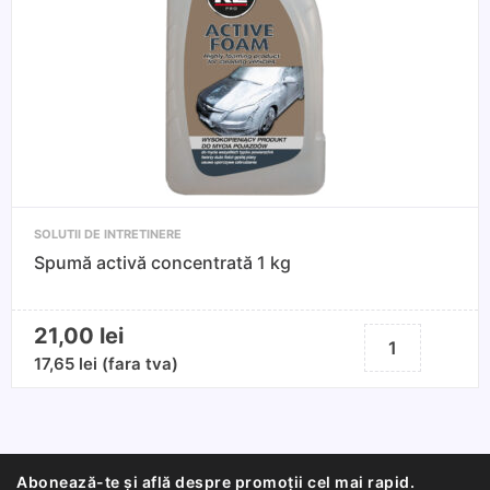
SOLUTII DE INTRETINERE
Spumă activă concentrată 1 kg
21,00
lei
Cantitate
Spumă
17,65
lei
(fara tva)
activă
concentrată
1
kg
Abonează-te și află despre promoții cel mai rapid.