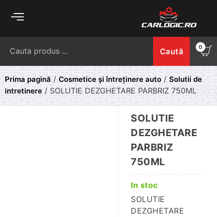
Skip
to
content
Caută
0
Caută
după:
/
/
Prima pagină
Cosmetice și întreținere auto
Solutii de
/ SOLUTIE DEZGHETARE PARBRIZ 750ML
intretinere
SOLUTIE
DEZGHETARE
PARBRIZ
750ML
In stoc
SOLUTIE
DEZGHETARE