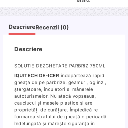
Brand:
750ML
Descriere
Recenzii (0)
Descriere
SOLUTIE DEZGHETARE PARBRIZ 750ML
IQUITECH DE-ICER
îndepărtează rapid
gheața de pe parbrize, geamuri, oglinzi,
ştergătoare, încuietori și mânerele
autoturismelor. Nu atacă vopseaua,
cauciucul și masele plastice și are
proprietăți de curățare. Împiedică re-
formarea stratului de gheață o perioadă
îndelungată și mărește siguranța în