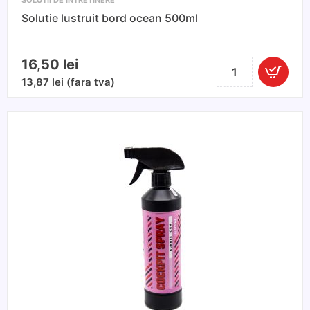
SOLUTII DE INTRETINERE
Solutie lustruit bord ocean 500ml
16,50
lei
Cantitate
Solutie
13,87
lei
(fara tva)
lustruit
bord
ocean
500ml