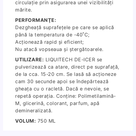
circulație prin asigurarea unei vizibilități
mărite.
PERFORMANŢE:
Dezgheață suprafețele pe care se aplică
până la temperatura de -40˚C;
Acţionează rapid și eficient;
Nu atacă vopseaua şi ştergătoarele.
UTILIZARE:
LIQUITECH DE-ICER se
pulverizează ca atare, direct pe suprafață,
de la cca. 15-20 cm. Se lasă să acționeze
cam 30 secunde apoi se îndepărtează
gheața cu o racletă. Dacă e nevoie, se
repetă operația. Conține: Polimetilamină-
M, glicerină, colorant, parfum, apă
demineralizată.
VOLUM:
750 ML