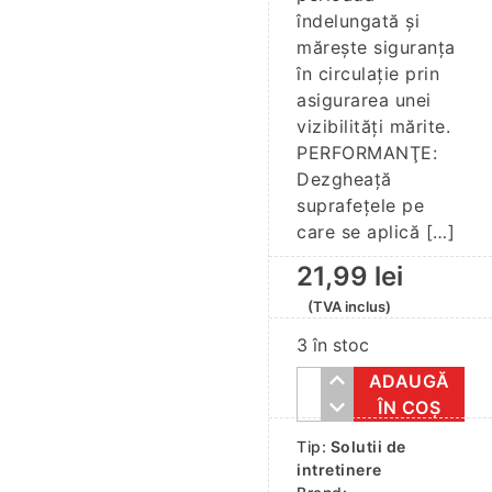
îndelungată și
mărește siguranța
în circulație prin
asigurarea unei
vizibilități mărite.
PERFORMANŢE:
Dezgheață
suprafețele pe
care se aplică […]
21,99
lei
(TVA inclus)
3 în stoc
ADAUGĂ
Cantitate
ÎN COȘ
SOLUTIE
Tip:
Solutii de
DEZGHETARE
intretinere
PARBRIZ