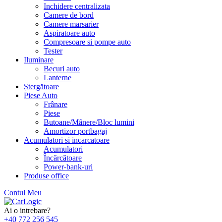
Inchidere centralizata
Camere de bord
Camere marsarier
Aspiratoare auto
Compresoare si pompe auto
Tester
Iluminare
Becuri auto
Lanterne
Ștergătoare
Piese Auto
Frânare
Piese
Butoane/Mânere/Bloc lumini
Amortizor portbagaj
Acumulatori si incarcatoare
Acumulatori
Încărcătoare
Power-bank-uri
Produse office
Contul Meu
Skip
to
Ai o intrebare?
content
+40 772 256 545