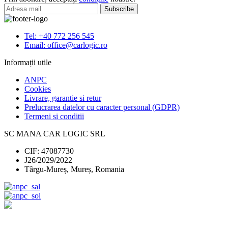
LETAN
K2
Tel: +40 772 256 545
Email: office@carlogic.ro
Informații utile
ANPC
Cookies
Livrare, garantie si retur
Prelucrarea datelor cu caracter personal (GDPR)
Termeni si conditii
SC MANA CAR LOGIC SRL
CIF: 47087730
J26/2029/2022
Târgu-Mureș, Mureș, Romania