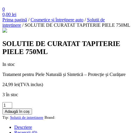
0
0,00
lei
Prima pagină
/
Cosmetice și întreținere auto
/
Solutii de
intretinere
/ SOLUTIE DE CURATAT TAPITERIE PIELE 750ML
SOLUTIE DE CURATAT TAPITERIE
PIELE 750ML
In stoc
Tratament pentru Piele Naturală și Sintetică – Protecție și Curățare
24,99
lei
(TVA inclus)
3 în stoc
Cantitate
SOLUTIE
Adaugă în coș
DE
Tip:
Solutii de intretinere
Brand:
CURATAT
TAPITERIE
Descriere
PIELE
Recenzii (0)