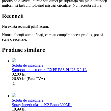
produs pe o lavetă, burete sau direct pe suprafața din piele. Întindeți
uniform și lustruiți folosind mișcări circulare. Nu necesită clătire.
Recenzii
Nu există recenzii până acum.
Numai clienții autentificați, care au cumpărat acest produs, pot să
scrie o recenzie.
Produse similare
Solutii de intretinere
Sampon auto cu ceara EXPRESS PLUS K2 1L
32,00
lei
26,89
lei
(Fara TVA)
Cantitate
Sampon
auto
cu
Solutii de intretinere
ceara
Spray Inegrit plastic K2 Bono 300ML
EXPRESS
18,99
lei
PLUS