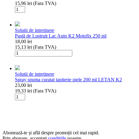
15,96
lei
(Fara TVA)
K2
Cantitate
1L
Spray
Inegrit
plastic
Solutii de intretinere
K2
Pastă de Lustruit Lac Auto K2 Motofix 250 ml
Bono
18,00
lei
300ML
15,13
lei
(Fara TVA)
Cantitate
Pastă
de
Lustruit
Solutii de intretinere
Lac
Spray spuma curatat tapiterie piele 200 ml LETAN K2
Auto
23,00
lei
K2
19,33
lei
(Fara TVA)
Motofix
Cantitate
250
Spray
ml
spuma
curatat
tapiterie
piele
200
Abonează-te și află despre promoții cel mai rapid.
ml
Prin abonare, acceptați
condițiile
noastre.