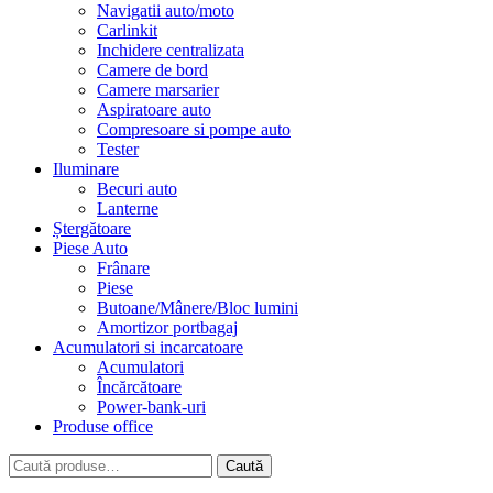
Navigatii auto/moto
Carlinkit
Inchidere centralizata
Camere de bord
Camere marsarier
Aspiratoare auto
Compresoare si pompe auto
Tester
Iluminare
Becuri auto
Lanterne
Ștergătoare
Piese Auto
Frânare
Piese
Butoane/Mânere/Bloc lumini
Amortizor portbagaj
Acumulatori si incarcatoare
Acumulatori
Încărcătoare
Power-bank-uri
Produse office
Caută
Caută
după: