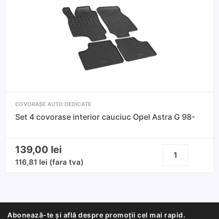
cauciuc
Ford
Mondeo
2014-
prezent
COVORAȘE AUTO DEDICATE
Set 4 covorase interior cauciuc Opel Astra G 98-
139,00
lei
Cantitate
Set
116,81
lei
(fara tva)
4
covorase
interior
cauciuc
Abonează-te și află despre promoții cel mai rapid.