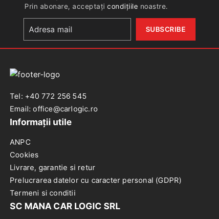
Opel
Prin abonare, acceptați
condițiile
noastre.
Astra
G
98-
Tel: +40 772 256 545
Email: office@carlogic.ro
Informații utile
ANPC
Cookies
Livrare, garantie si retur
Prelucrarea datelor cu caracter personal (GDPR)
Termeni si conditii
SC MANA CAR LOGIC SRL