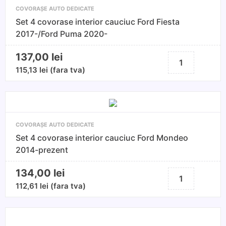
COVORAȘE AUTO DEDICATE
Set 4 covorase interior cauciuc Ford Fiesta
2017-/Ford Puma 2020-
137,00
lei
Cantitate
Set
115,13
lei
(fara tva)
4
covorase
interior
cauciuc
COVORAȘE AUTO DEDICATE
Ford
Set 4 covorase interior cauciuc Ford Mondeo
Fiesta
2014-prezent
2017-/Ford
Puma
134,00
lei
Cantitate
2020-
Set
112,61
lei
(fara tva)
4
covorase
interior