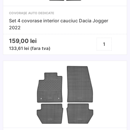
COVORAȘE AUTO DEDICATE
Set 4 covorase interior cauciuc Dacia Jogger
2022
159,00
lei
Cantitate
Set
133,61
lei
(fara tva)
4
covorase
interior
cauciuc
Dacia
Jogger
2022