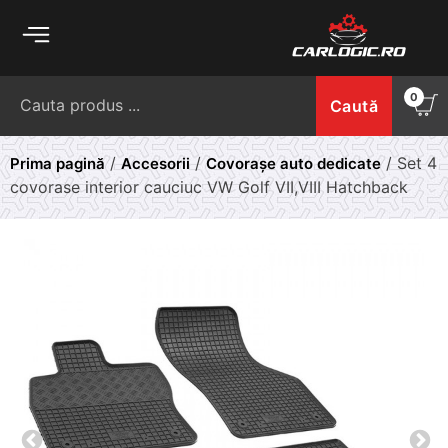
Skip
to
content
Caută
0
Caută
după:
/
/
/ Set 4
Prima pagină
Accesorii
Covorașe auto dedicate
covorase interior cauciuc VW Golf VII,VIII Hatchback