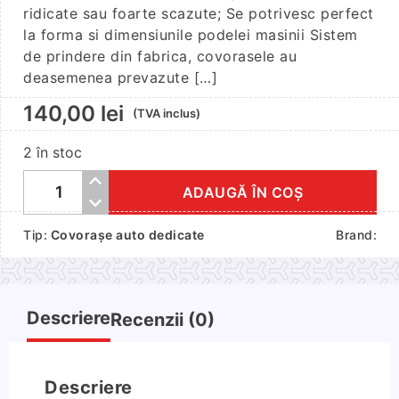
ridicate sau foarte scazute; Se potrivesc perfect
la forma si dimensiunile podelei masinii Sistem
de prindere din fabrica, covorasele au
deasemenea prevazute […]
140,00
lei
(TVA inclus)
2 în stoc
ADAUGĂ ÎN COȘ
Cantitate
Set
Tip:
Covorașe auto dedicate
Brand:
4
covorase
interior
cauciuc
Descriere
Recenzii (0)
VW
Golf
VII,VIII
Descriere
Hatchback