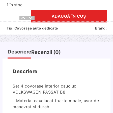
1 în stoc
ADAUGĂ ÎN COȘ
Cantitate
Set
Tip:
Covorașe auto dedicate
Brand:
4
covorase
interior
cauciuc
Descriere
Recenzii (0)
VOLKSWAGEN
PASSAT
B8
Descriere
Set 4 covorase interior cauciuc
VOLKSWAGEN PASSAT B8
– Material cauciucat foarte moale, usor de
manevrat si durabil.