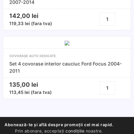
2007-2014
2004-
2014
142,00
lei
Cantitate
Set
119,33
lei
(fara tva)
4
covorase
interior
cauciuc
COVORAȘE AUTO DEDICATE
Ford
Set 4 covorase interior cauciuc Ford Focus 2004-
Mondeo
2011
2007-
2014
135,00
lei
Cantitate
Set
113,45
lei
(fara tva)
4
covorase
interior
cauciuc
Abonează-te și află despre promoții cel mai rapid.
Ford
Prin abonare, acceptați
condițiile
noastre.