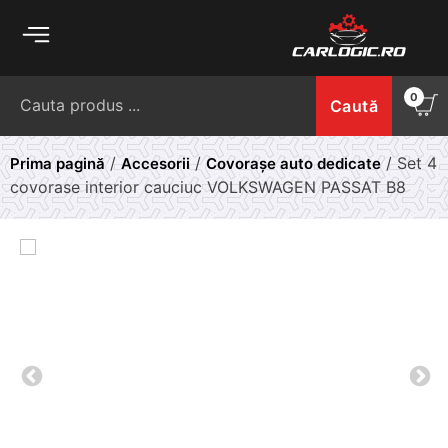
Skip
to
content
Caută
0
Caută
după:
/
/
/ Set 4
Prima pagină
Accesorii
Covorașe auto dedicate
covorase interior cauciuc VOLKSWAGEN PASSAT B8