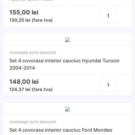
155,00
lei
Cantitate
Set
130,25
lei
(fara tva)
4
covorase
interior
cauciuc
COVORAȘE AUTO DEDICATE
Mercedes
Set 4 covorase interior cauciuc Hyundai Tucson
A,B,CLA,GLA
2004-2014
class
148,00
lei
Cantitate
Set
124,37
lei
(fara tva)
4
covorase
interior
cauciuc
COVORAȘE AUTO DEDICATE
Hyundai
Set 4 covorase interior cauciuc Ford Mondeo
Tucson