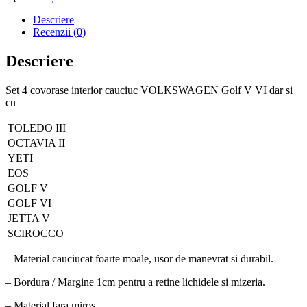
Descriere
Recenzii (0)
Descriere
Set 4 covorase interior cauciuc VOLKSWAGEN Golf V VI dar si
cu
TOLEDO III
OCTAVIA II
YETI
EOS
GOLF V
GOLF VI
JETTA V
SCIROCCO
– Material cauciucat foarte moale, usor de manevrat si durabil.
– Bordura / Margine 1cm pentru a retine lichidele si mizeria.
– Material fara miros