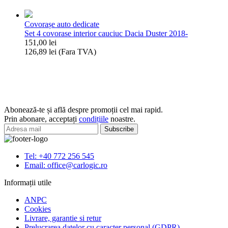
3/Sandero
Set
Stepway
covorase
Covorașe auto dedicate
interior
Set 4 covorase interior cauciuc Dacia Duster 2018-
cauciuc
151,00
lei
Renault
126,89
lei
(Fara TVA)
Clio
Cantitate
IV
Set
(2012-
4
2018),
covorase
Renault
interior
Clio
cauciuc
IV
Abonează-te și află despre promoții cel mai rapid.
Dacia
Grandtour
Prin abonare, acceptați
condițiile
noastre.
Duster
2012-,
2018-
Renault
Clio
III,
Tel: +40 772 256 545
Renault
Email: office@carlogic.ro
Clio
Informații utile
III
Grandtour
ANPC
2006-
Cookies
Livrare, garantie si retur
Prelucrarea datelor cu caracter personal (GDPR)