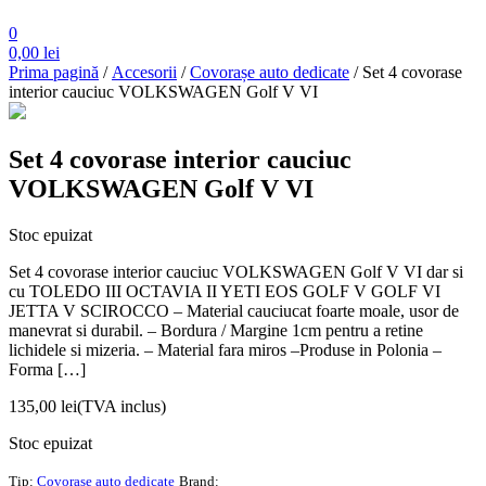
0
0,00
lei
Prima pagină
/
Accesorii
/
Covorașe auto dedicate
/ Set 4 covorase
interior cauciuc VOLKSWAGEN Golf V VI
Set 4 covorase interior cauciuc
VOLKSWAGEN Golf V VI
Stoc epuizat
Set 4 covorase interior cauciuc VOLKSWAGEN Golf V VI dar si
cu TOLEDO III OCTAVIA II YETI EOS GOLF V GOLF VI
JETTA V SCIROCCO – Material cauciucat foarte moale, usor de
manevrat si durabil. – Bordura / Margine 1cm pentru a retine
lichidele si mizeria. – Material fara miros –Produse in Polonia –
Forma […]
135,00
lei
(TVA inclus)
Stoc epuizat
Tip:
Covorașe auto dedicate
Brand: