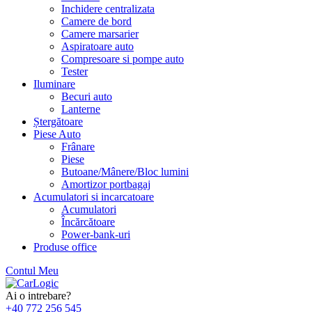
Inchidere centralizata
Camere de bord
Camere marsarier
Aspiratoare auto
Compresoare si pompe auto
Tester
Iluminare
Becuri auto
Lanterne
Ștergătoare
Piese Auto
Frânare
Piese
Butoane/Mânere/Bloc lumini
Amortizor portbagaj
Acumulatori si incarcatoare
Acumulatori
Încărcătoare
Power-bank-uri
Produse office
Contul Meu
Skip
to
Ai o intrebare?
content
+40 772 256 545