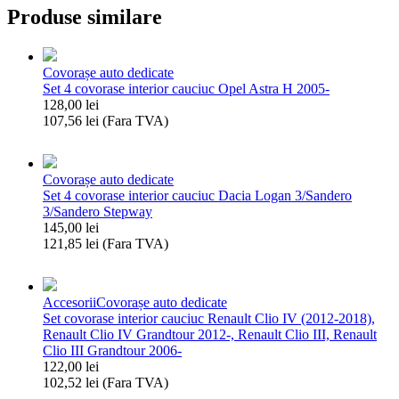
Produse similare
Covorașe auto dedicate
Set 4 covorase interior cauciuc Opel Astra H 2005-
128,00
lei
107,56
lei
(Fara TVA)
Cantitate
Set
4
Covorașe auto dedicate
covorase
Set 4 covorase interior cauciuc Dacia Logan 3/Sandero
interior
3/Sandero Stepway
cauciuc
145,00
lei
Opel
121,85
lei
(Fara TVA)
Astra
Cantitate
H
Set
2005-
4
Accesorii
Covorașe auto dedicate
covorase
Set covorase interior cauciuc Renault Clio IV (2012-2018),
interior
Renault Clio IV Grandtour 2012-, Renault Clio III, Renault
cauciuc
Clio III Grandtour 2006-
Dacia
122,00
lei
Logan
102,52
lei
(Fara TVA)
3/Sandero
Cantitate