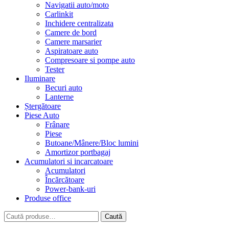
Navigatii auto/moto
Carlinkit
Inchidere centralizata
Camere de bord
Camere marsarier
Aspiratoare auto
Compresoare si pompe auto
Tester
Iluminare
Becuri auto
Lanterne
Ștergătoare
Piese Auto
Frânare
Piese
Butoane/Mânere/Bloc lumini
Amortizor portbagaj
Acumulatori si incarcatoare
Acumulatori
Încărcătoare
Power-bank-uri
Produse office
Caută
Caută
după: