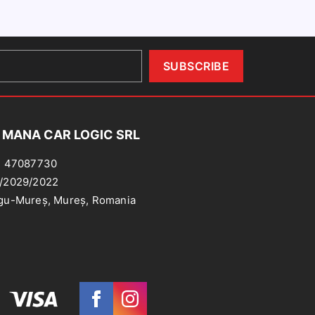
se
covorase
interior
cauciuc
es
Hyundai
Tucson
2004-
2014
 MANA CAR LOGIC SRL
: 47087730
/2029/2022
gu-Mureș, Mureș, Romania