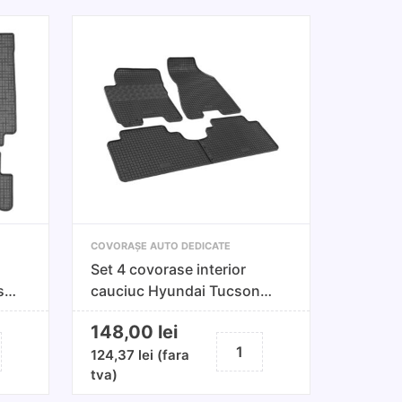
COVORAȘE AUTO DEDICATE
Set 4 covorase interior
sse
cauciuc Hyundai Tucson
2004-2014
148,00
lei
te
Cantitate
124,37
lei
(fara
Set
tva)
4