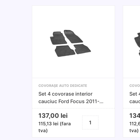
COVORAȘE AUTO DEDICATE
COVO
Set 4 covorase interior
Set 
cauciuc Ford Focus 2011-
cau
2017
prez
137,00
lei
13
Cantitate
115,13
lei
(fara
112,
Set
tva)
tva)
4