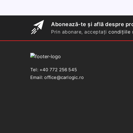
covorase
interior
cauciuc
Ford
Abonează-te și află despre pro
Focus
Prin abonare, acceptați
condițiile
n
2011-
2017
Tel: +40 772 256 545
Email: office@carlogic.ro