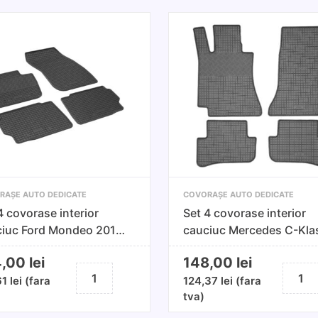
RAȘE AUTO DEDICATE
COVORAȘE AUTO DEDICATE
4 covorase interior
Set 4 covorase interior
ciuc Ford Mondeo 2014-
cauciuc Mercedes C-Kla
ent
14- (W205)
4,00
lei
148,00
lei
Cantitate
Cantita
61
lei
(fara
124,37
lei
(fara
Set
Set
tva)
4
4