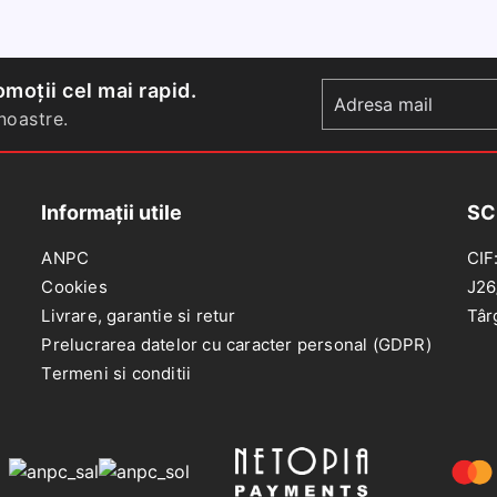
covorase
covora
interior
interior
cauciuc
cauciuc
Ford
Merced
moții cel mai rapid.
Mondeo
C-
oastre.
2014-
Klasse
prezent
14-
(W205)
Informații utile
SC
ANPC
CIF
Cookies
J26
Livrare, garantie si retur
Târ
Prelucrarea datelor cu caracter personal (GDPR)
Termeni si conditii