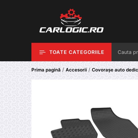
Skip
to
content
TOATE CATEGORIILE
/
/
Prima pagină
Accesorii
Covorașe auto dedi