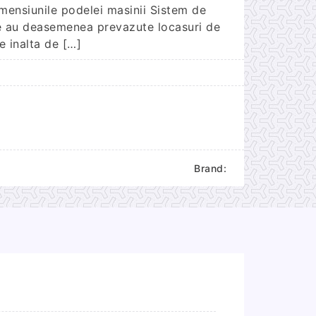
imensiunile podelei masinii Sistem de
le au deasemenea prevazute locasuri de
e inalta de […]
Brand: