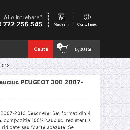
Ai o intrebare?
 772 256 545
Magazin
Contul meu
0
Caută
0,00
lei
2013
 cauciuc PEUGEOT 308 2007-
2007-2013 Descriere: Set format din 4
te, compozitie 100% cauciuc, rezistent si
 ridicate sau foarte scazute; Se