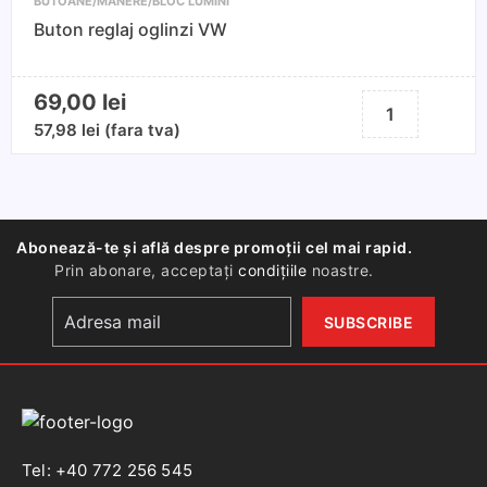
BUTOANE/MÂNERE/BLOC LUMINI
electrice
Buton reglaj oglinzi VW
Renault
69,00
lei
Cantitate
Buton
57,98
lei
(fara tva)
reglaj
oglinzi
VW
Abonează-te și află despre promoții cel mai rapid.
Prin abonare, acceptați
condițiile
noastre.
Tel: +40 772 256 545