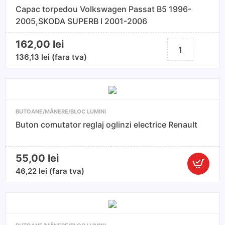
OCTAVIA
Capac torpedou Volkswagen Passat B5 1996-
II
2005,SKODA SUPERB I 2001-2006
2004-
2013
162,00
lei
Cantitate
Capac
136,13
lei
(fara tva)
torpedou
Volkswagen
Passat
B5
BUTOANE/MÂNERE/BLOC LUMINI
1996-
Buton comutator reglaj oglinzi electrice Renault
2005,SKODA
SUPERB
I
55,00
lei
2001-
Cantitate
46,22
lei
(fara tva)
2006
Buton
comutato
reglaj
oglinzi