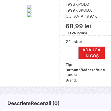
1996-,POLO
1999-,SKODA
OCTAVIA 1997-/
68,99
lei
(TVA inclus)
2 în stoc
ADAUGĂ
Cantitate
ÎN COȘ
Set
Tip:
3
Butoane/Mânere/Bloc
butoane
lumini
clima
Brand:
VW
Descriere
Recenzii (0)