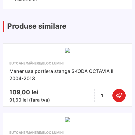
Produse similare
BUTOANE/MÂNERE/BLOC LUMINI
Maner usa portiera stanga SKODA OCTAVIA II
2004-2013
109,00
lei
Cantitate
Maner
91,60
lei
(fara tva)
usa
portiera
stanga
SKODA
BUTOANE/MÂNERE/BLOC LUMINI