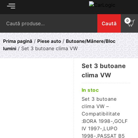
Skip
to
Caută
content
0
Caută
după:
/
/
Prima pagină
Piese auto
Butoane/Mânere/Bloc
/ Set 3 butoane clima VW
lumini
Set 3 butoane
clima VW
In stoc
Set 3 butoane
clima VW –
Compatibilitate
:BORA 1998-,GOLF
IV 1997-,LUPO
1998-,PASSAT B5