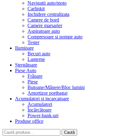
Navigatii auto/moto
Carlinkit
Inchidere centralizata
Camere de bord
Camere marsarier
Aspiratoare auto
Compresoare si pompe auto
Tester
Iluminare
Becuri auto
Lanterne
Ștergătoare
Piese Auto
Frânare
Piese
Butoane/Mânere/Bloc lumini
Amortizor portbagaj
Acumulatori si incarcatoare
Acumulatori
Încărcătoare
Power-bank-uri
Produse office
Caută
Caută
după: