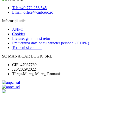
B6
Dreapta
Tel: +40 772 256 545
Email: office@carlogic.ro
Informații utile
ANPC
Cookies
Livrare, garantie si retur
Prelucrarea datelor cu caracter personal (GDPR)
Termeni si conditii
SC MANA CAR LOGIC SRL
CIF: 47087730
J26/2029/2022
Târgu-Mureș, Mureș, Romania