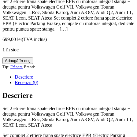
Set 2 etriere frana spate electrice EPB cu motoras integrat stanga +
dreapta pentru Volkswagen Golf VII, Volkswagen Touran,
Volkswagen T-Roc, Skoda Karoq, Audi A3 8V, Audi Q2, Audi TT,
SEAT Leon, SEAT Ateca Set complet 2 etriere frana spate electrice
EPB (Electric Parking Brake), echipate cu motoras integrat, dedicate
pentru puntea spate: stanga + […]
699,00
lei
(TVA inclus)
1 în stoc
Cantitate
Adaugă în coș
Set
Tip:
Frânare
Brand:
2
etriere
Descriere
frana
Recenzii (0)
spate
electrice
Descriere
EPB
cu
Set 2 etriere frana spate electrice EPB cu motoras integrat stanga +
motoras
dreapta pentru
Volkswagen Golf VII
,
Volkswagen Touran
,
integrat
Volkswagen T-Roc
,
Skoda Karoq
,
Audi A3 8V
,
Audi Q2
,
Audi TT
,
stanga
SEAT Leon
,
SEAT Ateca
+
dreapta
Set complet 2 etriere frana spate electrice EPB (Electric Parking
pentru