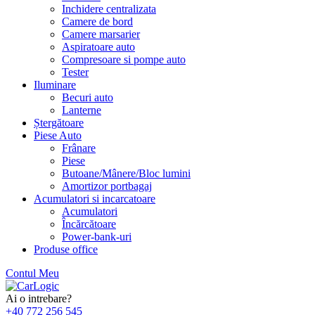
Inchidere centralizata
Camere de bord
Camere marsarier
Aspiratoare auto
Compresoare si pompe auto
Tester
Iluminare
Becuri auto
Lanterne
Ștergătoare
Piese Auto
Frânare
Piese
Butoane/Mânere/Bloc lumini
Amortizor portbagaj
Acumulatori si incarcatoare
Acumulatori
Încărcătoare
Power-bank-uri
Produse office
Contul Meu
Skip
to
Ai o intrebare?
content
+40 772 256 545