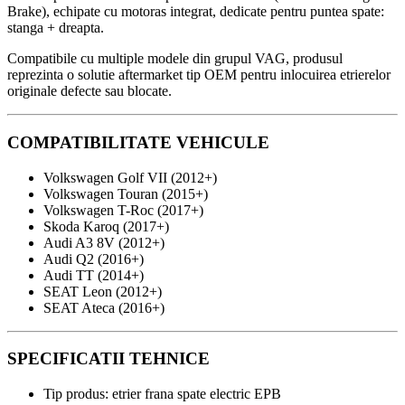
Brake), echipate cu motoras integrat, dedicate pentru puntea spate:
Volkswagen
stanga + dreapta.
Golf
VII,
Compatibile cu multiple modele din grupul VAG, produsul
Volkswagen
reprezinta o solutie aftermarket tip OEM pentru inlocuirea etrierelor
Touran,
originale defecte sau blocate.
Volkswagen
T-
Roc,
COMPATIBILITATE VEHICULE
Skoda
Karoq,
Volkswagen Golf VII
(2012+)
Audi
Volkswagen Touran
(2015+)
A3
Volkswagen T-Roc
(2017+)
8V,
Skoda Karoq
(2017+)
Audi
Audi A3 8V
(2012+)
Q2,
Audi Q2
(2016+)
Audi
Audi TT
(2014+)
TT,
SEAT Leon
(2012+)
SEAT
SEAT Ateca
(2016+)
Leon,
SEAT
Ateca
SPECIFICATII TEHNICE
Tip produs: etrier frana spate electric EPB