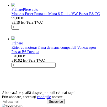
sport
VW
VW
PASSAT
Frânare
Piese auto
Golf
07-
Motoras Etrier Frana de Mana 6 Dinti - VW Passat B6 CC
/
14,
99,00
lei
Passat
TIGUAN
83,19
lei
(Fara TVA)
08-,
Cantitate
SHARAN
Motoras
10-,
Etrier
CC
Frana
11-,
Frânare
de
AUDI
Etrier cu motoras frana de mana compatibil Volkswagen
Mana
Q3
Passat B6 Dreapta
6
11-,
370,00
lei
Dinti
SEAT
310,92
lei
(Fara TVA)
-
ALHAMBRA
Cantitate
VW
10-
Etrier
Passat
cu
B6
motoras
CC
frana
de
mana
Abonează-te și află despre promoții cel mai rapid.
compatibil
Prin abonare, acceptați
condițiile
noastre.
Volkswagen
Passat