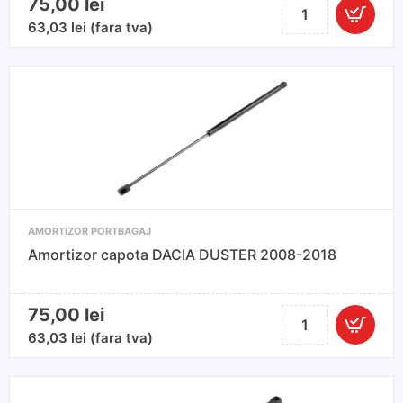
75,00
lei
Cantitate
Set
63,03
lei
(fara tva)
2
amortizoare
portbagaj/haion
pentru
RENAULT
AGUNA
II
2001-
2007
AMORTIZOR PORTBAGAJ
/HATCHBACK
Amortizor capota DACIA DUSTER 2008-2018
75,00
lei
Cantitate
Amortizor
63,03
lei
(fara tva)
capota
DACIA
DUSTER