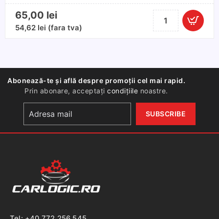
Sedan
65,00
lei
Cantitate
si
Set
54,62
lei
(fara tva)
Break
2
amortizoare
portbagaj
pentru
Abonează-te și află despre promoții cel mai rapid.
Skoda
Prin abonare, acceptați
condițiile
noastre.
Octavia
I
fara
stergator
Tel: +40 772 256 545