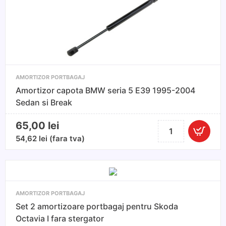
2008-
2018
AMORTIZOR PORTBAGAJ
Amortizor capota BMW seria 5 E39 1995-2004
Sedan si Break
65,00
lei
Cantitate
Amortizor
54,62
lei
(fara tva)
capota
BMW
seria
5
AMORTIZOR PORTBAGAJ
E39
Set 2 amortizoare portbagaj pentru Skoda
1995-
Octavia I fara stergator
2004