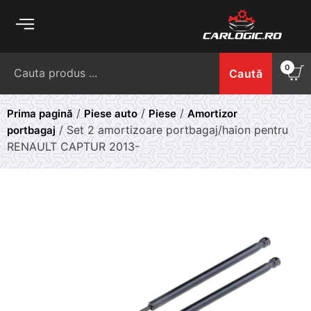
Skip
to
content
Caută
0
Caută
după:
/
/
/
Prima pagină
Piese auto
Piese
Amortizor
/ Set 2 amortizoare portbagaj/haion pentru
portbagaj
RENAULT CAPTUR 2013-