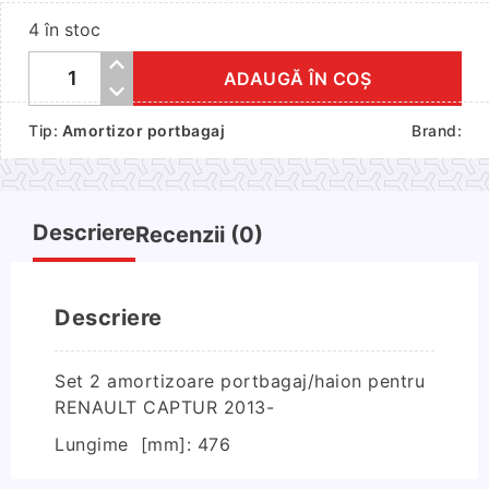
4 în stoc
ADAUGĂ ÎN COȘ
Cantitate
Set
Tip:
Amortizor portbagaj
Brand:
2
amortizoare
portbagaj/haion
pentru
Descriere
Recenzii (0)
RENAULT
CAPTUR
2013-
Descriere
Set 2 amortizoare portbagaj/haion pentru
RENAULT CAPTUR 2013-
Lungime
[mm]:
476