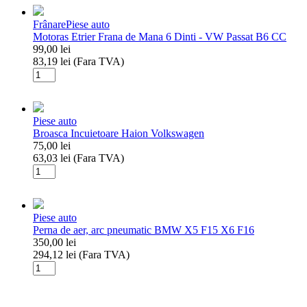
portbagaj/Incuietoare
porbagaj
Frânare
Piese auto
VW
Motoras Etrier Frana de Mana 6 Dinti - VW Passat B6 CC
Passat
99,00
lei
B5/SKODA
83,19
lei
(Fara TVA)
SUPERB
Cantitate
2002-
Motoras
2008
Etrier
Frana
Piese auto
de
Broasca Incuietoare Haion Volkswagen
Mana
75,00
lei
6
63,03
lei
(Fara TVA)
Dinti
Cantitate
-
Broasca
VW
Incuietoare
Passat
Haion
B6
Piese auto
Volkswagen
CC
Perna de aer, arc pneumatic BMW X5 F15 X6 F16
350,00
lei
294,12
lei
(Fara TVA)
Cantitate
Perna
de
aer,