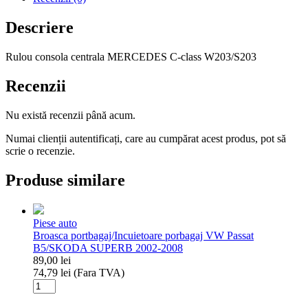
C-
class
Descriere
W203/S203
Rulou consola centrala MERCEDES C-class W203/S203
Recenzii
Nu există recenzii până acum.
Numai clienții autentificați, care au cumpărat acest produs, pot să
scrie o recenzie.
Produse similare
Piese auto
Broasca portbagaj/Incuietoare porbagaj VW Passat
B5/SKODA SUPERB 2002-2008
89,00
lei
74,79
lei
(Fara TVA)
Cantitate
Broasca