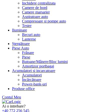
Inchidere centralizata
Camere de bord
Camere marsarier
Aspiratoare auto
Compresoare si pompe auto
Tester
Iluminare
Becuri auto
Lanterne
Ștergătoare
Piese Auto
Frânare
Piese
Butoane/Mânere/Bloc lumini
Amortizor portbagaj
Acumulatori si incarcatoare
Acumulatori
Încărcătoare
Power-bank-uri
Produse office
Contul Meu
Skip
to
Ai o intrebare?
content
+40 772 256 545