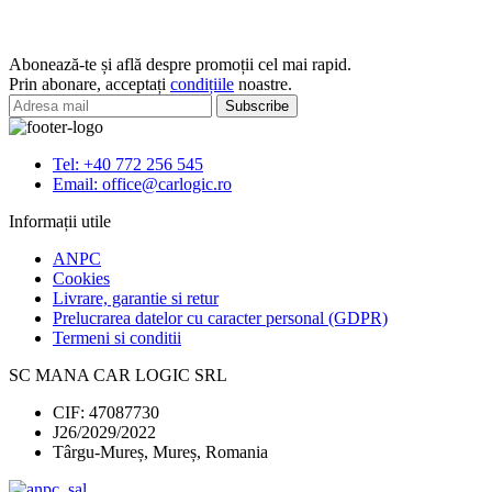
arc
pneumatic
BMW
Abonează-te și află despre promoții cel mai rapid.
X5
Prin abonare, acceptați
condițiile
noastre.
F15
X6
F16
Tel: +40 772 256 545
Email: office@carlogic.ro
Informații utile
ANPC
Cookies
Livrare, garantie si retur
Prelucrarea datelor cu caracter personal (GDPR)
Termeni si conditii
SC MANA CAR LOGIC SRL
CIF: 47087730
J26/2029/2022
Târgu-Mureș, Mureș, Romania