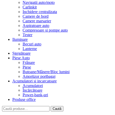
Navigatii auto/moto
Carlinkit
Inchidere centralizata
Camere de bord
Camere marsarier
Aspiratoare auto
Compresoare si pompe auto
Tester
Iluminare
Becuri auto
Lanterne
Ștergătoare
Piese Auto
Frânare
Piese
Butoane/Mânere/Bloc lumini
Amortizor portbagaj
Acumulatori si incarcatoare
Acumulatori
Încărcătoare
Power-bank-uri
Produse office
Caută
Caută
după: