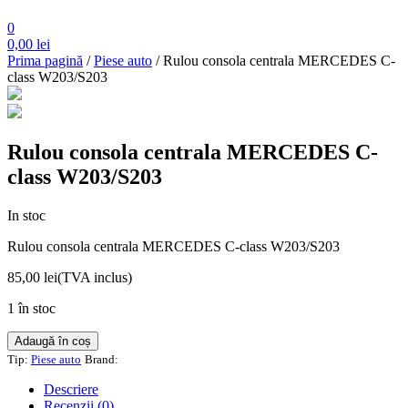
0
0,00
lei
Prima pagină
/
Piese auto
/ Rulou consola centrala MERCEDES C-
class W203/S203
Rulou consola centrala MERCEDES C-
class W203/S203
In stoc
Rulou consola centrala MERCEDES C-class W203/S203
85,00
lei
(TVA inclus)
1 în stoc
Cantitate
Adaugă în coș
Rulou
Tip:
Piese auto
Brand:
consola
centrala
Descriere
MERCEDES
Recenzii (0)