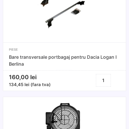
PIESE
Bare transversale portbagaj pentru Dacia Logan I
Berlina
160,00
lei
Cantitate
Bare
134,45
lei
(fara tva)
transversale
portbagaj
pentru
Dacia
Logan
I