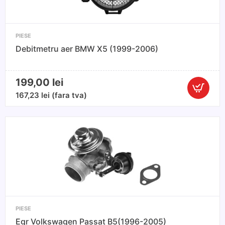
Berlina
PIESE
Debitmetru aer BMW X5 (1999-2006)
199,00
lei
Cantitate
167,23
lei
(fara tva)
Debitmet
aer
BMW
X5
(1999-
2006)
PIESE
Egr Volkswagen Passat B5(1996-2005)