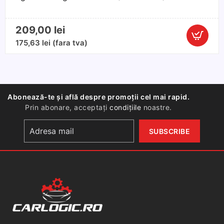
209,00
lei
Cantitate
175,63
lei
(fara tva)
Egr
Volkswag
Passat
B5(1996-
Abonează-te și află despre promoții cel mai rapid.
2005)
Prin abonare, acceptați
condițiile
noastre.