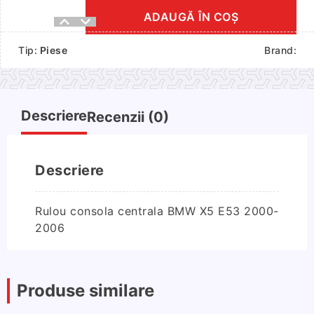
ADAUGĂ ÎN COȘ
Cantitate
Rulou
Tip:
Piese
Brand:
consola
centrala
BMW
X5
Descriere
Recenzii (0)
E53
2000-
2006
Descriere
Rulou consola centrala BMW X5 E53 2000-
2006
Produse similare