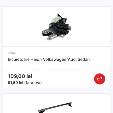
PIESE
Incuietoare Haion Volkswagen/Audi Sedan
109,00
lei
Cantitate
91,60
lei
(fara tva)
Incuietoa
Haion
Volkswag
Sedan