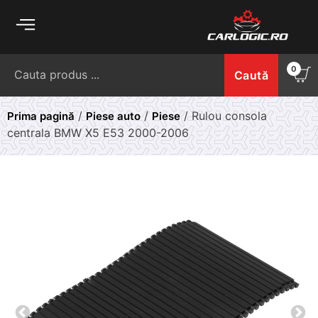
Skip
to
content
Caută
0
Caută
după:
/
/
/ Rulou consola
Prima pagină
Piese auto
Piese
centrala BMW X5 E53 2000-2006