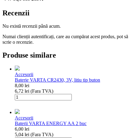
Recenzii
Nu există recenzii până acum.
Numai clienții autentificați, care au cumpărat acest produs, pot să
scrie o recenzie.
Produse similare
Accesorii
Baterie VARTA CR2430, 3V, litiu tip buton
8,00
lei
6,72
lei
(Fara TVA)
Cantitate
Baterie
VARTA
CR2430,
Accesorii
3V,
Baterii VARTA ENERGY AA 2 buc
litiu
6,00
lei
tip
5,04
lei
(Fara TVA)
buton