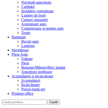
Navigatii auto/moto
Carlinkit
Inchidere centralizata
Camere de bord
Camere marsarier
Aspiratoare auto
Compresoare si pompe auto
Tester
Iluminare
Becuri auto
Lanterne
Ștergătoare
Piese Auto
Frânare
Piese
Butoane/Mânere/Bloc lumini
Amortizor portbagaj
Acumulatori si incarcatoare
Acumulatori
Încărcătoare
Power-bank-uri
Produse office
Caută
Caută
după: