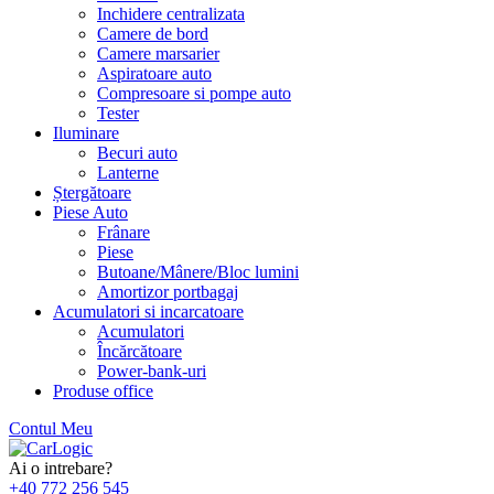
Inchidere centralizata
Camere de bord
Camere marsarier
Aspiratoare auto
Compresoare si pompe auto
Tester
Iluminare
Becuri auto
Lanterne
Ștergătoare
Piese Auto
Frânare
Piese
Butoane/Mânere/Bloc lumini
Amortizor portbagaj
Acumulatori si incarcatoare
Acumulatori
Încărcătoare
Power-bank-uri
Produse office
Contul Meu
Skip
to
Ai o intrebare?
content
+40 772 256 545