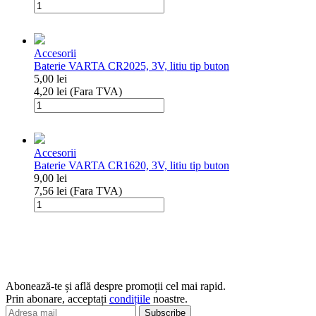
Cantitate
Baterii
VARTA
ENERGY
Accesorii
AA
Baterie VARTA CR2025, 3V, litiu tip buton
2
5,00
lei
buc
4,20
lei
(Fara TVA)
Cantitate
Baterie
VARTA
CR2025,
Accesorii
3V,
Baterie VARTA CR1620, 3V, litiu tip buton
litiu
9,00
lei
tip
7,56
lei
(Fara TVA)
buton
Cantitate
Baterie
VARTA
CR1620,
3V,
litiu
tip
Abonează-te și află despre promoții cel mai rapid.
buton
Prin abonare, acceptați
condițiile
noastre.