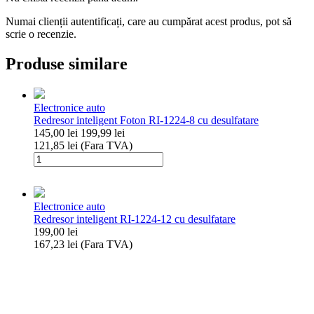
Numai clienții autentificați, care au cumpărat acest produs, pot să
scrie o recenzie.
Produse similare
Electronice auto
Redresor inteligent Foton RI-1224-8 cu desulfatare
145,00
lei
199,99
lei
121,85
lei
(Fara TVA)
Cantitate
Redresor
inteligent
Foton
Electronice auto
RI-
Redresor inteligent RI-1224-12 cu desulfatare
1224-
199,00
lei
8
167,23
lei
(Fara TVA)
cu
Cantitate
desulfatare
Redresor
inteligent
RI-
1224-