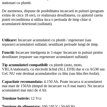
stationari cu plumb.
De asemenea, dispune de posibilitatea incarcarii in pulsuri (program
extins de circa 18 ore), ce realizeaza desulfatarea, cu ajutorul careia
puteti reconditiona si utiliza inca o perioada de timp chiar si
acumulatorii deteriorati (sulfatati).
Utilizare:
Incarcare acumulatori cu plumb / regenerare (sau
reparare) acumulatori sulfatati, neutilizati perioade lungi de timp.
Functii:
Incarcare inteligenta in 3 etape/ Incarcare in pulsuri pentru
desulfatare (reparare sau regenerare acumulatori sulfatati)
Tip acumulatori compatibili:
cu plumb (auto, moto,
VRLA/stationari), cu electrolit lichid (SLI, EFB) dar si cu AGM sau
Gel. NU este destinat acumulatorilor cu litiu (sau litiu-fier-fosfat).
Capacitate recomandata:
4-150 Ah. Poate incarca si acumulatori
mai mari de 150Ah (timpul de incarcare va fi mai mare). Nu incarca
acumulatori mai mici de 4 Ah
Tensiune baterie:
12 Vcc
Tensiune de alimentare:
100-240 V / 50-60 Hz