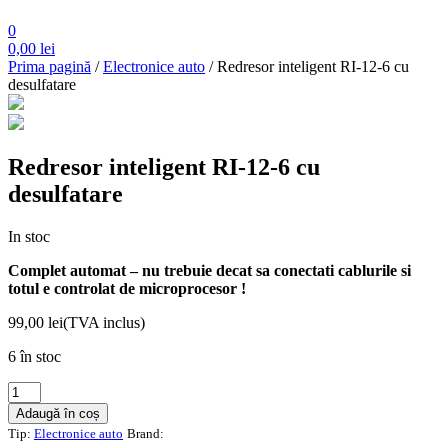
0
0,00
lei
Prima pagină
/
Electronice auto
/ Redresor inteligent RI-12-6 cu
desulfatare
Redresor inteligent RI-12-6 cu
desulfatare
In stoc
Complet automat – nu trebuie decat sa conectati cablurile si
totul e controlat de microprocesor !
99,00
lei
(TVA inclus)
6 în stoc
Cantitate
Redresor
Adaugă în coș
inteligent
Tip:
Electronice auto
Brand:
RI-