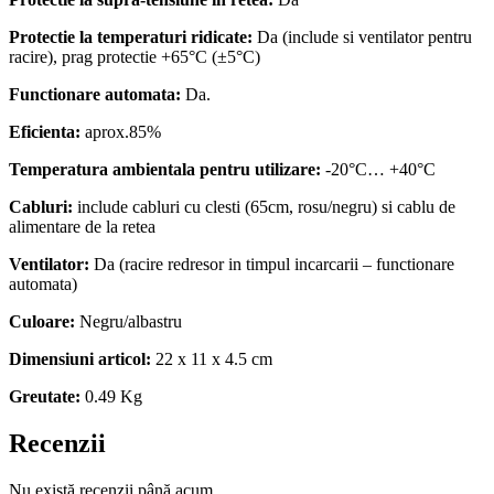
Protectie la temperaturi ridicate:
Da (include si ventilator pentru
racire), prag protectie +65°C (±5°C)
Functionare automata:
Da.
Eficienta:
aprox.85%
Temperatura ambientala pentru utilizare:
-20°C… +40°C
Cabluri:
include cabluri cu clesti (65cm, rosu/negru) si cablu de
alimentare de la retea
Ventilator:
Da (racire redresor in timpul incarcarii – functionare
automata)
Culoare:
Negru/albastru
Dimensiuni articol:
22 x 11 x 4.5 cm
Greutate:
0.49 Kg
Recenzii
Nu există recenzii până acum.