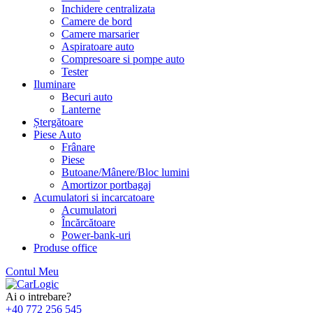
Inchidere centralizata
Camere de bord
Camere marsarier
Aspiratoare auto
Compresoare si pompe auto
Tester
Iluminare
Becuri auto
Lanterne
Ștergătoare
Piese Auto
Frânare
Piese
Butoane/Mânere/Bloc lumini
Amortizor portbagaj
Acumulatori si incarcatoare
Acumulatori
Încărcătoare
Power-bank-uri
Produse office
Contul Meu
Skip
to
Ai o intrebare?
content
+40 772 256 545