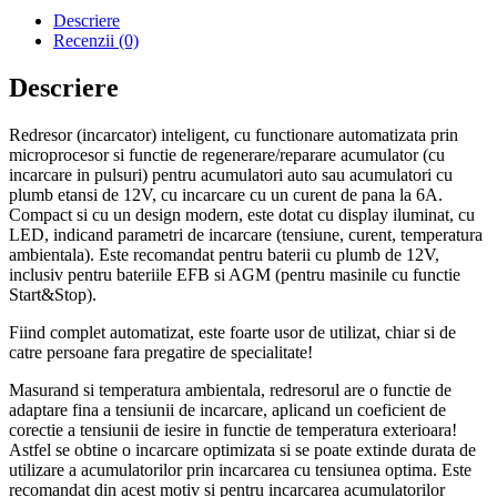
12-
Descriere
6
Recenzii (0)
cu
desulfatare
Descriere
Redresor (incarcator) inteligent, cu functionare automatizata prin
microprocesor si functie de regenerare/reparare acumulator (cu
incarcare in pulsuri) pentru acumulatori auto sau acumulatori cu
plumb etansi de 12V, cu incarcare cu un curent de pana la 6A.
Compact si cu un design modern, este dotat cu display iluminat, cu
LED, indicand parametri de incarcare (tensiune, curent, temperatura
ambientala). Este recomandat pentru baterii cu plumb de 12V,
inclusiv pentru bateriile EFB si AGM (pentru masinile cu functie
Start&Stop).
Fiind complet automatizat, este foarte usor de utilizat, chiar si de
catre persoane fara pregatire de specialitate!
Masurand si temperatura ambientala, redresorul are o functie de
adaptare fina a tensiunii de incarcare, aplicand un coeficient de
corectie a tensiunii de iesire in functie de temperatura exterioara!
Astfel se obtine o incarcare optimizata si se poate extinde durata de
utilizare a acumulatorilor prin incarcarea cu tensiunea optima. Este
recomandat din acest motiv si pentru incarcarea acumulatorilor