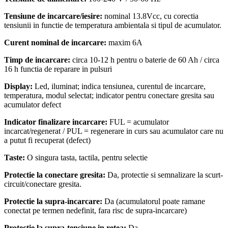
Tensiune de incarcare/iesire:
nominal 13.8Vcc, cu corectia
tensiunii in functie de temperatura ambientala si tipul de acumulator.
Curent nominal de incarcare:
maxim 6A
Timp de incarcare:
circa 10-12 h pentru o baterie de 60 Ah / circa
16 h functia de reparare in pulsuri
Display:
Led, iluminat; indica tensiunea, curentul de incarcare,
temperatura, modul selectat; indicator pentru conectare gresita sau
acumulator defect
Indicator finalizare incarcare:
FUL = acumulator
incarcat/regenerat / PUL = regenerare in curs sau acumulator care nu
a putut fi recuperat (defect)
Taste:
O singura tasta, tactila, pentru selectie
Protectie la conectare gresita:
Da, protectie si semnalizare la scurt-
circuit/conectare gresita.
Protectie la supra-incarcare:
Da (acumulatorul poate ramane
conectat pe termen nedefinit, fara risc de supra-incarcare)
Protectie la supra-tensiune in retea:
Da