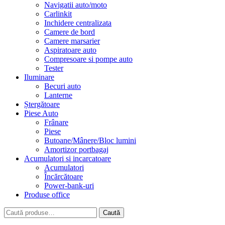
Navigatii auto/moto
Carlinkit
Inchidere centralizata
Camere de bord
Camere marsarier
Aspiratoare auto
Compresoare si pompe auto
Tester
Iluminare
Becuri auto
Lanterne
Ștergătoare
Piese Auto
Frânare
Piese
Butoane/Mânere/Bloc lumini
Amortizor portbagaj
Acumulatori si incarcatoare
Acumulatori
Încărcătoare
Power-bank-uri
Produse office
Caută
Caută
după: