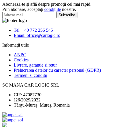
12
Abonează-te și află despre promoții cel mai rapid.
cu
Prin abonare, acceptați
condițiile
noastre.
desulfatare
Tel: +40 772 256 545
Email: office@carlogic.ro
Informații utile
ANPC
Cookies
Livrare, garantie si retur
Prelucrarea datelor cu caracter personal (GDPR)
Termeni si conditii
SC MANA CAR LOGIC SRL
CIF: 47087730
J26/2029/2022
Târgu-Mureș, Mureș, Romania