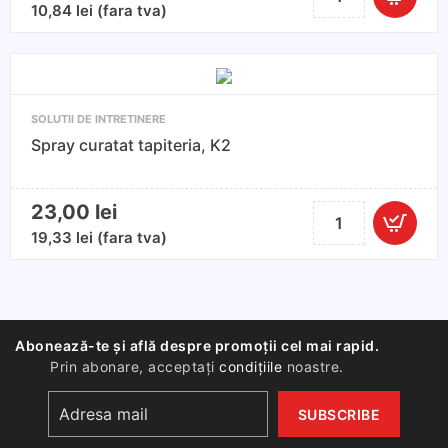
Solutie
10,84
lei
(fara tva)
curatat
geam
500ml
SOLUTII DE INTRETINERE
Spray curatat tapiteria, K2
23,00
lei
Cantitate
Spray
19,33
lei
(fara tva)
curatat
tapiteria,
K2
Abonează-te și află despre promoții cel mai rapid.
Prin abonare, acceptați
condițiile
noastre.