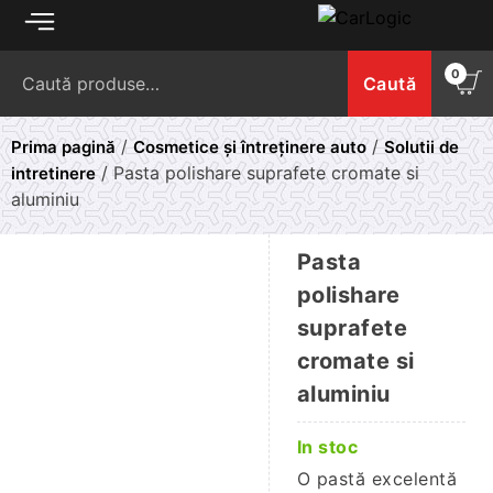
Skip
to
Caută
content
0
Caută
după:
/
/
Prima pagină
Cosmetice și întreținere auto
Solutii de
/ Pasta polishare suprafete cromate si
intretinere
aluminiu
Pasta
polishare
suprafete
cromate si
aluminiu
In stoc
O pastă excelentă