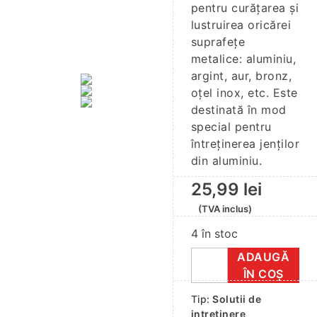
pentru curăţarea și
lustruirea oricărei
suprafeţe
metalice: aluminiu,
argint, aur, bronz,
oţel inox, etc. Este
destinată în mod
special pentru
întreţinerea jenţilor
din aluminiu.
25,99
lei
(TVA inclus)
4 în stoc
ADAUGĂ
Cantitate
ÎN COȘ
Pasta
Tip:
Solutii de
polishare
intretinere