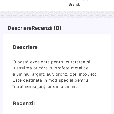
suprafete
Brand:
cromate
si
aluminiu
Descriere
Recenzii (0)
Descriere
O pastă excelentă pentru curăţarea și
lustruirea oricărei suprafeţe metalice:
aluminiu, argint, aur, bronz, oţel inox, etc.
Este destinată în mod special pentru
întreţinerea jenţilor din aluminiu.
Recenzii