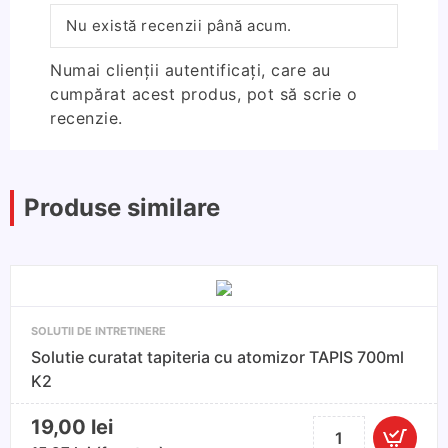
Nu există recenzii până acum.
Numai clienții autentificați, care au
cumpărat acest produs, pot să scrie o
recenzie.
Produse similare
SOLUTII DE INTRETINERE
Solutie curatat tapiteria cu atomizor TAPIS 700ml
K2
19,00
lei
Cantitate