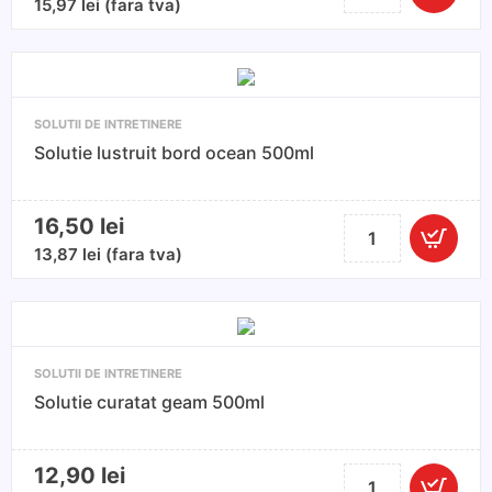
Solutie
15,97
lei
(fara tva)
curatat
tapiteria
cu
atomizor
SOLUTII DE INTRETINERE
TAPIS
Solutie lustruit bord ocean 500ml
700ml
K2
16,50
lei
Cantitate
Solutie
13,87
lei
(fara tva)
lustruit
bord
ocean
500ml
SOLUTII DE INTRETINERE
Solutie curatat geam 500ml
12,90
lei
Cantitate