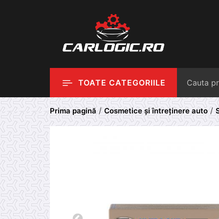
Skip
to
content
TOATE CATEGORIILE
/
/
Prima pagină
Cosmetice și întreținere auto
S