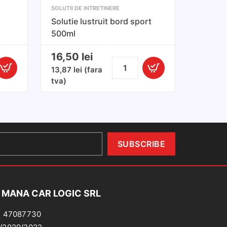
SOLUTII DE INTRETINERE
Solutie lustruit bord sport
500ml
16,50
lei
Cantitate
13,87
lei
(fara
Solutie
tva)
lustruit
bord
sport
500ml
 MANA CAR LOGIC SRL
: 47087730