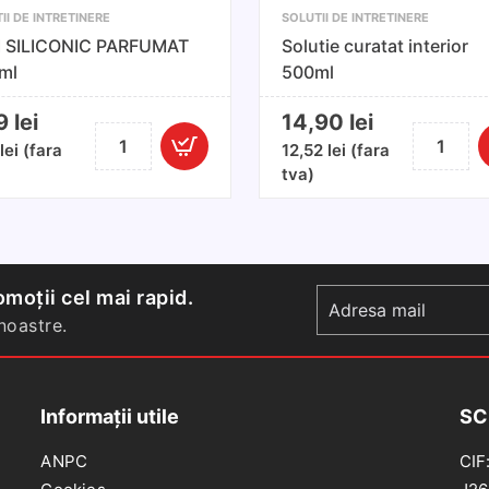
II DE INTRETINERE
SOLUTII DE INTRETINERE
I SILICONIC PARFUMAT
Solutie curatat interior
ml
500ml
99
lei
14,90
lei
Cantitate
Cantitate
1
lei
(fara
12,52
lei
(fara
ULEI
Solutie
tva)
SILICONIC
curatat
PARFUMAT
interior
100
500ml
ml
moții cel mai rapid.
oastre.
Informații utile
SC
ANPC
CIF