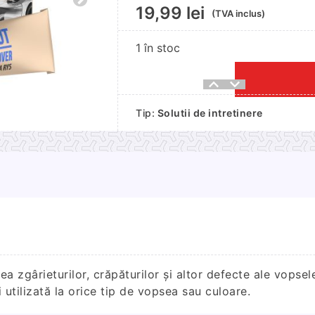
19,99
lei
(TVA inclus)
1 în stoc
Cantitate
Pastă
Tip:
Solutii de intretinere
pentru
îndepărtat
zgârieturi
 zgârieturilor, crăpăturilor și altor defecte ale vopsele
i utilizată la orice tip de vopsea sau culoare.