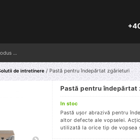
+40
Caută
după:
/ Pastă pentru îndepărtat zgârieturi
olutii de intretinere
Pastă pentru îndepărtat 
In stoc
Pastă ușor abrazivă pentru îndep
altor defecte ale vopselei. Acţio
utilizată la orice tip de vopsea