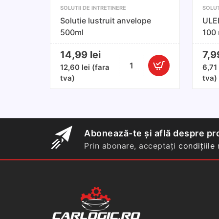
SOLUTII DE INTRETINERE
SOLUT
Solutie lustruit anvelope
ULE
500ml
100 
14,99
lei
7,
Cantitate
12,60
lei
(fara
6,7
Solutie
tva)
tva)
lustruit
anvelope
500ml
Abonează-te și află despre pro
Prin abonare, acceptați
condițiile
n