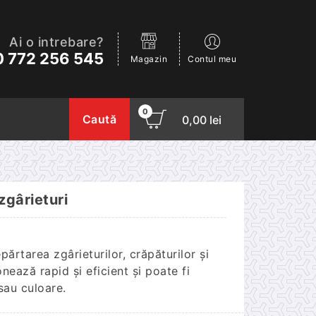
Ai o intrebare?
 772 256 545
Magazin
Contul meu
0
Caută
0,00
lei
zgârieturi
ărtarea zgârieturilor, crăpăturilor și
nează rapid și eficient și poate fi
 sau culoare.