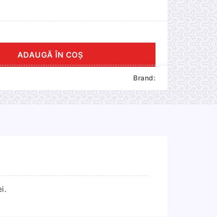
ADAUGĂ ÎN COȘ
Brand:
i.