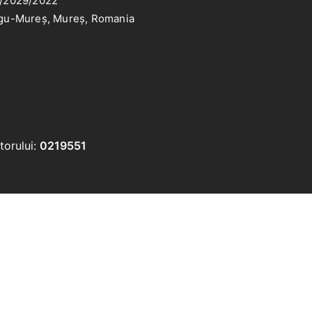
/2029/2022
gu-Mureș, Mureș, Romania
torului:
0219551