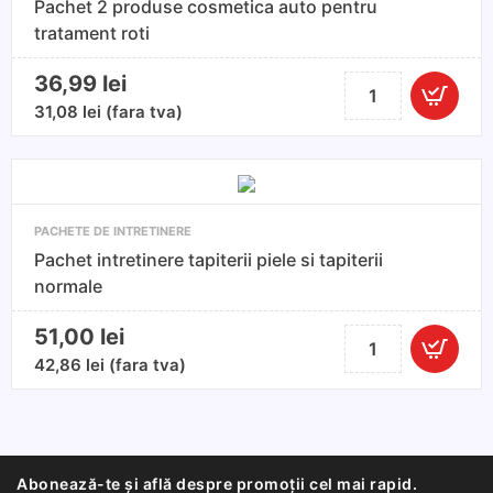
Pachet 2 produse cosmetica auto pentru
diferite
tratament roti
de
silicon
36,99
lei
Cantitate
de
Pachet
31,08
lei
(fara tva)
bord
2
produse
cosmetica
auto
PACHETE DE INTRETINERE
pentru
Pachet intretinere tapiterii piele si tapiterii
tratament
normale
roti
51,00
lei
Cantitate
Pachet
42,86
lei
(fara tva)
intretinere
tapiterii
piele
si
Abonează-te și află despre promoții cel mai rapid.