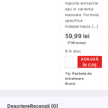
injectie-extractie
sau in varianta
manuala. Formula
specifica
indeparteaza […]
59,99
lei
(TVA inclus)
9 în stoc
ADAUGĂ
Cantitate
ÎN COȘ
Pachet
Tip:
Pachete de
4
intretinere
produse
Brand:
cosmetica
auto
Descriere
Recenzii (0)