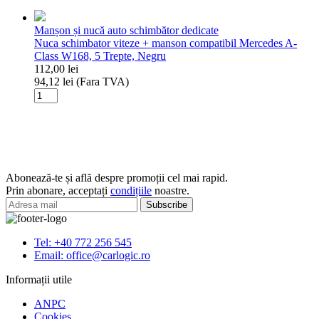
schimbator
,
Peugeot
Rosu/Negru,
Manșon și nucă auto schimbător dedicate
5
Nuca schimbator viteze + manson compatibil Mercedes A-
Viteze
Class W168, 5 Trepte, Negru
112,00
lei
94,12
lei
(Fara TVA)
Cantitate
Nuca
schimbator
viteze
+
manson
compatibil
Abonează-te și află despre promoții cel mai rapid.
Mercedes
Prin abonare, acceptați
condițiile
noastre.
A-
Class
W168,
5
Tel: +40 772 256 545
Trepte,
Email: office@carlogic.ro
Negru
Informații utile
ANPC
Cookies