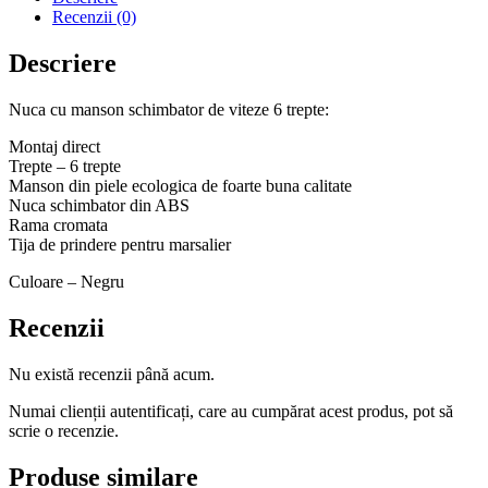
+
Recenzii (0)
manson
Opel
Descriere
astra
H
Nuca cu manson schimbator de viteze 6 trepte:
-6
viteze
Montaj direct
Trepte – 6 trepte
Manson din piele ecologica de foarte buna calitate
Nuca schimbator din ABS
Rama cromata
Tija de prindere pentru marsalier
Culoare – Negru
Recenzii
Nu există recenzii până acum.
Numai clienții autentificați, care au cumpărat acest produs, pot să
scrie o recenzie.
Produse similare