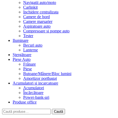
Navigatii auto/moto
Carlinkit
Inchidere centralizata
Camere de bord
Camere marsarier
Aspiratoare auto
Compresoare si pompe auto
Tester
Iluminare
Becuri auto
Lanterne
Ștergătoare
Piese Auto
Frânare
Piese
Butoane/Mânere/Bloc lumini
Amortizor portbagaj
Acumulatori si incarcatoare
Acumulatori
Încărcătoare
Power-bank-uri
Produse office
Caută
Caută
după: