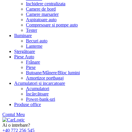
Inchidere centralizata
Camere de bord
Camere marsarier
Aspiratoare auto
Compresoare si pompe auto
Tester
Iluminare
Becuri auto
Lanterne
Ștergătoare
Piese Auto
Frânare
Piese
Butoane/Mânere/Bloc lumini
Amortizor portbagaj
Acumulatori si incarcatoare
Acumulatori
Încărcătoare
Power-bank-uri
Produse office
Contul Meu
Skip
to
Ai o intrebare?
content
+40 772 256 545