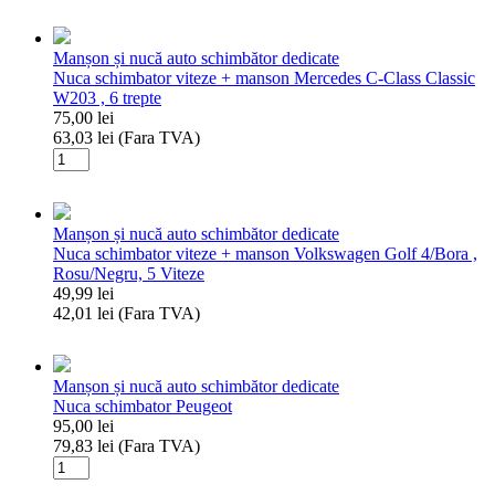
Manșon și nucă auto schimbător dedicate
Nuca schimbator viteze + manson Mercedes C-Class Classic
W203 , 6 trepte
75,00
lei
63,03
lei
(Fara TVA)
Cantitate
Nuca
schimbator
viteze
Manșon și nucă auto schimbător dedicate
+
Nuca schimbator viteze + manson Volkswagen Golf 4/Bora ,
manson
Rosu/Negru, 5 Viteze
Mercedes
49,99
lei
C-
42,01
lei
(Fara TVA)
Class
Cantitate
Classic
Nuca
W203
schimbator
,
Manșon și nucă auto schimbător dedicate
viteze
6
Nuca schimbator Peugeot
+
trepte
95,00
lei
manson
79,83
lei
(Fara TVA)
Volkswagen
Cantitate
Golf
Nuca
4/Bora