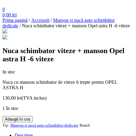
0
0,00
lei
Prima pagină
/
Accesorii
/
Manșon și nucă auto schimbător
dedicate
/ Nuca schimbator viteze + manson Opel astra H -6 viteze
Nuca schimbator viteze + manson Opel
astra H -6 viteze
In stoc
Nuca cu manson schimbator de viteze 6 trepte pentru OPEL
ASTRA H
130,00
lei
(TVA inclus)
1 în stoc
Cantitate
Adaugă în coș
Nuca
Tip:
Manșon și nucă auto schimbător dedicate
Brand:
schimbator
viteze
Descriere