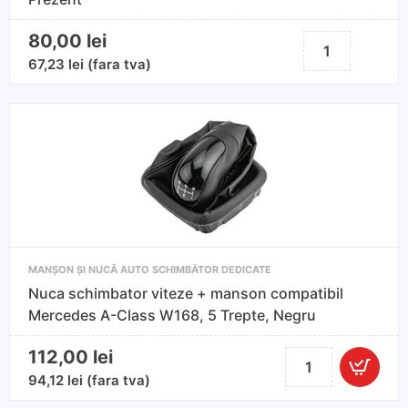
80,00
lei
Cantitate
Nuca
67,23
lei
(fara tva)
schimbator
cu
manson
VW
TIGUAN
2007-
Prezent
MANȘON ȘI NUCĂ AUTO SCHIMBĂTOR DEDICATE
Nuca schimbator viteze + manson compatibil
Mercedes A-Class W168, 5 Trepte, Negru
112,00
lei
Cantitate
Nuca
94,12
lei
(fara tva)
schimbator