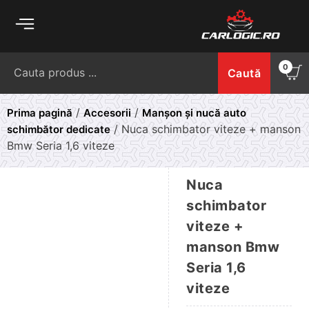
Skip
to
content
Caută
0
Caută
după:
/
/
Prima pagină
Accesorii
Manșon și nucă auto
/ Nuca schimbator viteze + manson
schimbător dedicate
Bmw Seria 1,6 viteze
Nuca
schimbator
viteze +
manson Bmw
Seria 1,6
viteze