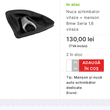
In stoc
Nuca schimbator
viteze + manson
Bmw Seria 1,6
viteze
130,00
lei
(TVA inclus)
2 în stoc
ADAUGĂ
Cantitate
ÎN COȘ
Nuca
Tip:
Manșon și nucă
schimbator
auto schimbător
viteze
dedicate
+
Brand:
manson
Bmw
Seria