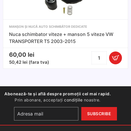
MANȘON ȘI NUCĂ AUTO SCHIMBĂTOR DEDICATE
Nuca schimbator viteze + manson 5 viteze VW
TRANSPORTER T5 2003-2015
60,00
lei
Cantitate
Nuca
50,42
lei
(fara tva)
schimbator
viteze
+
manson
Abonează-te și află despre promoții cel mai rapid.
5
Prin abonare, acceptați
condițiile
noastre.
viteze
VW
TRANSPORTER
T5