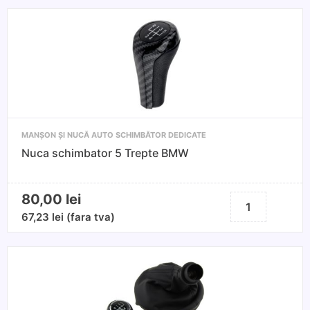
viteze
+
manson
compatibil
Mercedes
A-
Class
W168,
MANȘON ȘI NUCĂ AUTO SCHIMBĂTOR DEDICATE
5
Nuca schimbator 5 Trepte BMW
Trepte,
Negru
80,00
lei
Cantitate
Nuca
67,23
lei
(fara tva)
schimbator
5
Trepte
BMW