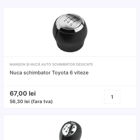
Nuca
schimbat
OPEL
CORSA
D
2006-
2014
-5Viteze
MANȘON ȘI NUCĂ AUTO SCHIMBĂTOR DEDICATE
Nuca schimbator Toyota 6 viteze
67,00
lei
Cantitate
Nuca
56,30
lei
(fara tva)
schimbator
Toyota
6
viteze