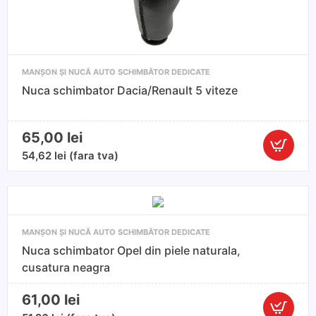
MANȘON ȘI NUCĂ AUTO SCHIMBĂTOR DEDICATE
Nuca schimbator Dacia/Renault 5 viteze
65,00
lei
Cantitate
54,62
lei
(fara tva)
Nuca
schimbat
Dacia/Ren
5
MANȘON ȘI NUCĂ AUTO SCHIMBĂTOR DEDICATE
viteze
Nuca schimbator Opel din piele naturala,
cusatura neagra
61,00
lei
Cantitate