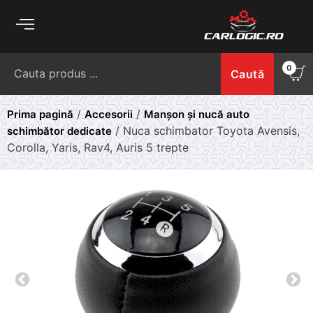
Skip
to
content
Caută
0
Caută
după:
/
/
Prima pagină
Accesorii
Manșon și nucă auto
/ Nuca schimbator Toyota Avensis,
schimbător dedicate
Corolla, Yaris, Rav4, Auris 5 trepte