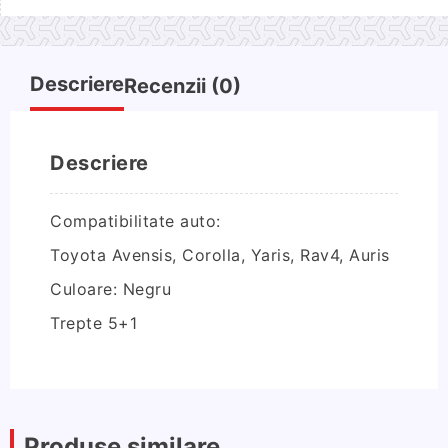
schimbator
Toyota
Avensis,
Corolla,
Descriere
Recenzii (0)
Yaris,
Rav4,
Auris
Descriere
5
trepte
Compatibilitate auto:
Toyota Avensis, Corolla, Yaris, Rav4, Auris
Culoare: Negru
Trepte 5+1
Produse similare