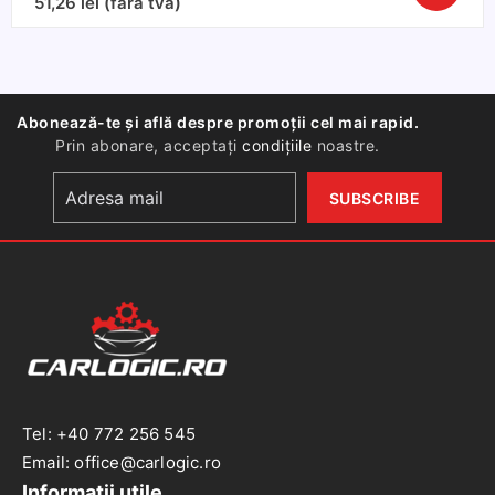
51,26
lei
(fara tva)
Nuca
schimbat
Opel
din
Abonează-te și află despre promoții cel mai rapid.
piele
Prin abonare, acceptați
condițiile
noastre.
naturala,
cusatura
neagra
Tel: +40 772 256 545
Email: office@carlogic.ro
Informații utile