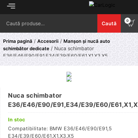
Skip
to
Caută
content
0
Caută
după:
/
/
Prima pagină
Accesorii
Manșon și nucă auto
/ Nuca schimbator
schimbător dedicate
E36/E46/E90/E91,E34/E39/E60/E61,X1,X3,X5
Nuca schimbator
E36/E46/E90/E91,E34/E39/E60/E61,X1,
In stoc
Compatibilitate: BMW E36/E46/E90/E91,5
E34/E39/E60/E61,X1,X3,X5