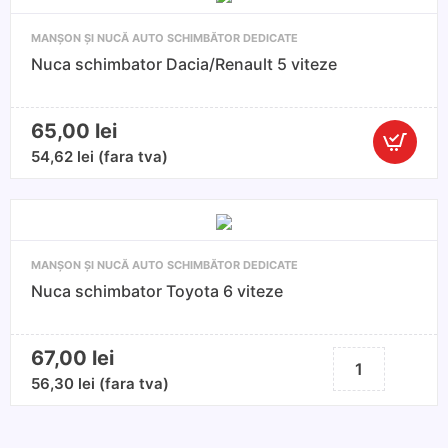
+
MANȘON ȘI NUCĂ AUTO SCHIMBĂTOR DEDICATE
manson
Nuca schimbator Dacia/Renault 5 viteze
5
Vw
Polo
65,00
lei
Cantitate
54,62
lei
(fara tva)
Nuca
schimbat
Dacia/Ren
5
MANȘON ȘI NUCĂ AUTO SCHIMBĂTOR DEDICATE
viteze
Nuca schimbator Toyota 6 viteze
67,00
lei
Cantitate
Nuca
56,30
lei
(fara tva)
schimbator
Toyota