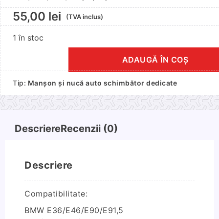
55,00
lei
(TVA inclus)
1 în stoc
ADAUGĂ ÎN COȘ
Cantitate
Nuca
Tip:
Manșon și nucă auto schimbător dedicate
schimbator
E36/E46/E90/E91,E34/E39/E60/E61,X1,X3,X5
Descriere
Recenzii (0)
Descriere
Compatibilitate:
BMW E36/E46/E90/E91,5