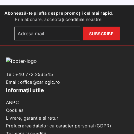
6
viteze
Abonează-te și află despre promoții cel mai rapid.
Prin abonare, acceptați
condițiile
noastre.
Tel: +40 772 256 545
Email: office@carlogic.ro
Informații utile
ANPC
Cookies
Livrare, garantie si retur
Prelucrarea datelor cu caracter personal (GDPR)
Termeni si conditii