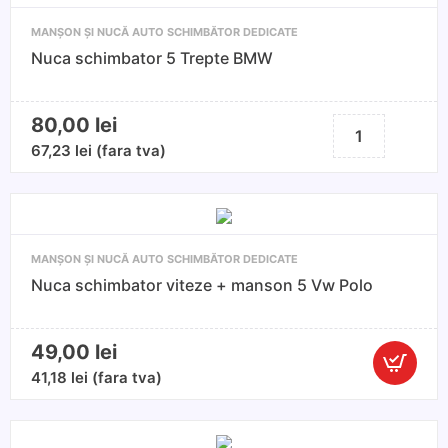
MANȘON ȘI NUCĂ AUTO SCHIMBĂTOR DEDICATE
Nuca schimbator 5 Trepte BMW
80,00
lei
Cantitate
Nuca
67,23
lei
(fara tva)
schimbator
5
Trepte
BMW
MANȘON ȘI NUCĂ AUTO SCHIMBĂTOR DEDICATE
Nuca schimbator viteze + manson 5 Vw Polo
49,00
lei
Cantitate
41,18
lei
(fara tva)
Nuca
schimbat
viteze