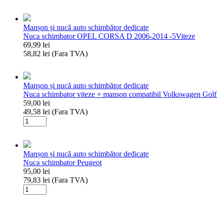
Cantitate
Nuca
schimbator
Manșon și nucă auto schimbător dedicate
viteze
Nuca schimbator OPEL CORSA D 2006-2014 -5Viteze
+
69,99
lei
manson
58,82
lei
(Fara TVA)
5
Cantitate
Vw
Nuca
Polo
schimbator
Manșon și nucă auto schimbător dedicate
OPEL
Nuca schimbator viteze + manson compatibil Volkswagen Gol
CORSA
59,00
lei
D
49,58
lei
(Fara TVA)
2006-
Cantitate
2014
Nuca
-5Viteze
schimbator
viteze
Manșon și nucă auto schimbător dedicate
+
Nuca schimbator Peugeot
manson
95,00
lei
compatibil
79,83
lei
(Fara TVA)
Volkswagen
Cantitate
Golf
Nuca
5
schimbator
2003-
Peugeot
2009