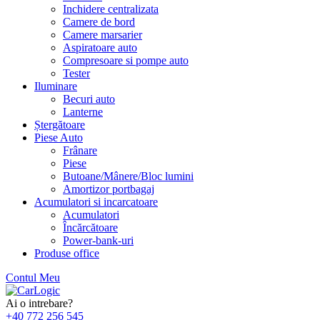
Inchidere centralizata
Camere de bord
Camere marsarier
Aspiratoare auto
Compresoare si pompe auto
Tester
Iluminare
Becuri auto
Lanterne
Ștergătoare
Piese Auto
Frânare
Piese
Butoane/Mânere/Bloc lumini
Amortizor portbagaj
Acumulatori si incarcatoare
Acumulatori
Încărcătoare
Power-bank-uri
Produse office
Contul Meu
Skip
to
Ai o intrebare?
content
+40 772 256 545