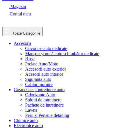
Magazin
Contul meu
Toate Categoriile
Accesorii
Covorașe auto dedicate
Manșon și nucă auto schimbător dedicate
Huse
Prelate Auto/Moto
Accesorii auto exterior
Acesorii auto interior
Siguranța auto
Cabluri pornire
Cosmetice și întreținere auto
Odorizante Auto
Solutii de intretinere
Pachete de intretinere
Lavete
Perii și Pensule detailing
Chimice auto
Electronice auto