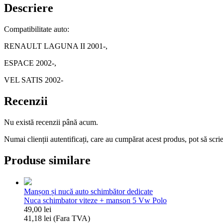
trepte
Descriere
Compatibilitate auto:
RENAULT LAGUNA II 2001-,
ESPACE 2002-,
VEL SATIS 2002-
Recenzii
Nu există recenzii până acum.
Numai clienții autentificați, care au cumpărat acest produs, pot să scri
Produse similare
Manșon și nucă auto schimbător dedicate
Nuca schimbator viteze + manson 5 Vw Polo
49,00
lei
41,18
lei
(Fara TVA)