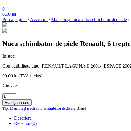
0
0,00
lei
Prima pagină
/
Accesorii
/
Manșon și nucă auto schimbător dedicate
/ 
Nuca schimbator de piele Renault, 6 trepte
In stoc
Compatibilitate auto: RENAULT LAGUNA II 2001-, ESPACE 2002
99,00
lei
(TVA inclus)
2 în stoc
Cantitate
Nuca
Adaugă în coș
schimbator
Tip:
Manșon și nucă auto schimbător dedicate
Brand:
de
piele
Descriere
Renault,
Recenzii (0)
6