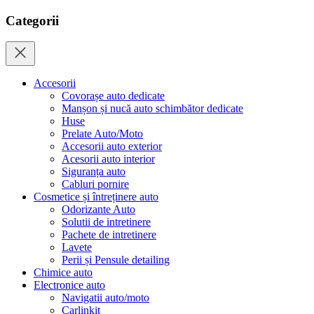
Categorii
Accesorii
Covorașe auto dedicate
Manșon și nucă auto schimbător dedicate
Huse
Prelate Auto/Moto
Accesorii auto exterior
Acesorii auto interior
Siguranța auto
Cabluri pornire
Cosmetice și întreținere auto
Odorizante Auto
Solutii de intretinere
Pachete de intretinere
Lavete
Perii și Pensule detailing
Chimice auto
Electronice auto
Navigatii auto/moto
Carlinkit