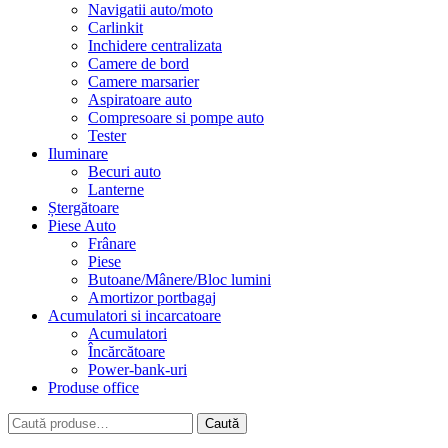
Navigatii auto/moto
Carlinkit
Inchidere centralizata
Camere de bord
Camere marsarier
Aspiratoare auto
Compresoare si pompe auto
Tester
Iluminare
Becuri auto
Lanterne
Ștergătoare
Piese Auto
Frânare
Piese
Butoane/Mânere/Bloc lumini
Amortizor portbagaj
Acumulatori si incarcatoare
Acumulatori
Încărcătoare
Power-bank-uri
Produse office
Caută
Caută
după: