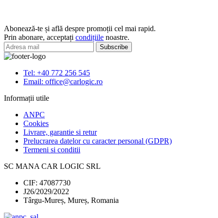
Abonează-te și află despre promoții cel mai rapid.
Prin abonare, acceptați
condițiile
noastre.
Tel: +40 772 256 545
Email: office@carlogic.ro
Informații utile
ANPC
Cookies
Livrare, garantie si retur
Prelucrarea datelor cu caracter personal (GDPR)
Termeni si conditii
SC MANA CAR LOGIC SRL
CIF: 47087730
J26/2029/2022
Târgu-Mureș, Mureș, Romania