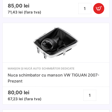
85,00
lei
Cantitate
Nuca
71,43
lei
(fara tva)
schimbator
Renault
6
viteze
MANȘON ȘI NUCĂ AUTO SCHIMBĂTOR DEDICATE
Nuca schimbator cu manson VW TIGUAN 2007-
Prezent
80,00
lei
Cantitate
Nuca
67,23
lei
(fara tva)
schimbator
cu