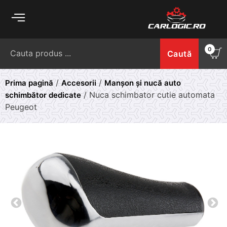
Skip
to
content
Caută
0
Caută
după:
/
/
Prima pagină
Accesorii
Manșon și nucă auto
/ Nuca schimbator cutie automata
schimbător dedicate
Peugeot