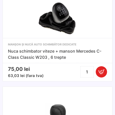
manson
VW
TIGUAN
2007-
Prezent
MANȘON ȘI NUCĂ AUTO SCHIMBĂTOR DEDICATE
Nuca schimbator viteze + manson Mercedes C-
Class Classic W203 , 6 trepte
75,00
lei
Cantitate
Nuca
63,03
lei
(fara tva)
schimbator
viteze
+
manson
Mercedes
C-