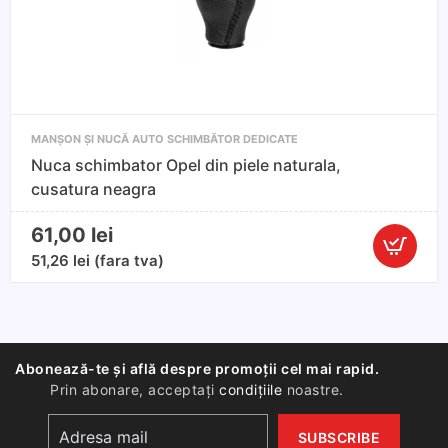
Class
Classic
W203
,
6
trepte
MANȘON ȘI NUCĂ AUTO SCHIMBĂTOR DEDICATE
Nuca schimbator Opel din piele naturala,
cusatura neagra
61,00
lei
Cantitate
51,26
lei
(fara tva)
Nuca
schimbat
Opel
din
Abonează-te și află despre promoții cel mai rapid.
piele
Prin abonare, acceptați
condițiile
noastre.
naturala,
cusatura