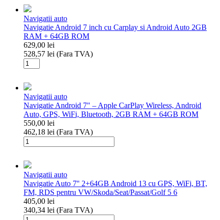
Navigatii auto
Navigatie Android 7 inch cu Carplay si Android Auto 2GB
RAM + 64GB ROM
629,00
lei
528,57
lei
(Fara TVA)
Cantitate
Navigatie
Android
7
Navigatii auto
inch
Navigatie Android 7" – Apple CarPlay Wireless, Android
cu
Auto, GPS, WiFi, Bluetooth, 2GB RAM + 64GB ROM
Carplay
550,00
lei
si
462,18
lei
(Fara TVA)
Android
Cantitate
Auto
Navigatie
2GB
Android
RAM
7"
+
Navigatii auto
–
64GB
Navigatie Auto 7'' 2+64GB Android 13 cu GPS, WiFi, BT,
Apple
ROM
FM, RDS pentru VW/Skoda/Seat/Passat/Golf 5 6
CarPlay
405,00
lei
Wireless,
340,34
lei
(Fara TVA)
Android
Cantitate
Auto,