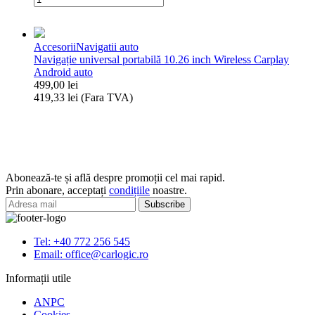
Navigatie
GPS,
Auto
WiFi,
7''
Bluetooth,
Accesorii
Navigatii auto
2+64GB
2GB
Navigație universal portabilă 10.26 inch Wireless Carplay
Android
RAM
Android auto
13
+
499,00
lei
cu
64GB
419,33
lei
(Fara TVA)
GPS,
ROM
Cantitate
WiFi,
Navigație
BT,
universal
FM,
portabilă
RDS
10.26
pentru
inch
VW/Skoda/Seat/Passat/Golf
Abonează-te și află despre promoții cel mai rapid.
Wireless
5
Prin abonare, acceptați
condițiile
noastre.
Carplay
6
Android
auto
Tel: +40 772 256 545
Email: office@carlogic.ro
Informații utile
ANPC
Cookies