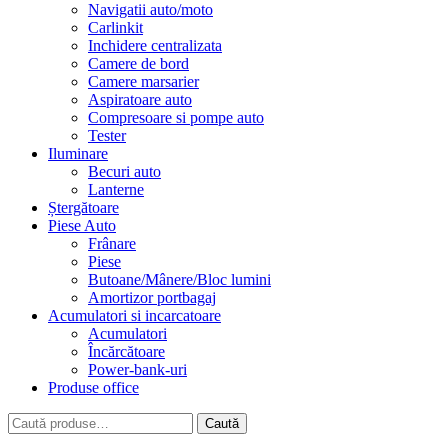
Navigatii auto/moto
Carlinkit
Inchidere centralizata
Camere de bord
Camere marsarier
Aspiratoare auto
Compresoare si pompe auto
Tester
Iluminare
Becuri auto
Lanterne
Ștergătoare
Piese Auto
Frânare
Piese
Butoane/Mânere/Bloc lumini
Amortizor portbagaj
Acumulatori si incarcatoare
Acumulatori
Încărcătoare
Power-bank-uri
Produse office
Caută
Caută
după: