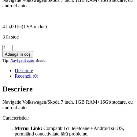
Navigatie Volkswagen/Skoda 7 inch, 1GB RAM+16Gb stocare, cu
android auto
415,00
lei
(TVA inclus)
3 în stoc
Cantitate
Navigatie
Adaugă în coș
Volkswagen/Skoda
Tip:
Navigatii auto
Brand:
7
inch,
Descriere
1GB
Recenzii (0)
RAM+16Gb
stocare,
Descriere
cu
android
Navigatie Volkswagen/Skoda 7 inch, 1GB RAM+16Gb stocare, cu
auto
android auto
Caracteristici:
Mirror Link:
Compatibil cu telefoanele Android și iOS,
permitând conectivitate fără probleme.