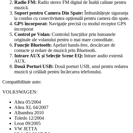
Radio FM:
Radio stereo FM digital de înaltă calitate pentru
muzică.
Suport pentru Camera Din Spate:
Îmbunătățește siguranța
la condus cu conectivitatea opțională pentru camera din spate.
GPS încorporat:
Navigație precisă cu modul receptor GPS
incorporat
Control pe Volan:
Controlul funcțiilor prin butoanele
originale ale volanului pentru o mai mare comoditate.
Funcție Bluetooth:
Apeluri hands-free, descărcare de
contacte și redare de muzică prin Bluetooth.
Intrare AUX și Selecție Scene EQ:
Intrare audio externă
AUX.
Două Porturi USB:
Două porturi USB, unul pentru redarea
muzicii și celălalt pentru încărcarea telefonului.
Compatibilitate auto:
VOLKSWAGEN:
Altea 05/2004
Altea XL 04/2007
Alhambra 2010
Toledo 12/2004
Leon 09/2005
VW JETTA