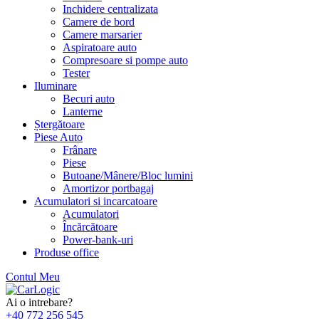
Inchidere centralizata
Camere de bord
Camere marsarier
Aspiratoare auto
Compresoare si pompe auto
Tester
Iluminare
Becuri auto
Lanterne
Ștergătoare
Piese Auto
Frânare
Piese
Butoane/Mânere/Bloc lumini
Amortizor portbagaj
Acumulatori si incarcatoare
Acumulatori
Încărcătoare
Power-bank-uri
Produse office
Contul Meu
Skip
to
Ai o intrebare?
content
+40 772 256 545