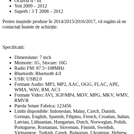
Octavia II / III
Yeti 2009 – 2012
Superb / 3 T 2008 – 2012
Pentru mașinile produse în 2014/2015/2016/2017, vă rugăm să ne
contactați înainte de achiziție.
Specificatii:
Dimensiune: 7 inch
Memorie: 1G, Stocare: 16G
Radio FM: 87.5~108MHz
Bluetooth: Bluetooth 4.0
USB: USB2.0
Formate Audio: MP3, MP2, AAC, OGG, FLAC, APE,
WMA, WAV, RM, AC3
Formate Video: AVI, 3GP/MP4, MOV, MPG, MKV, WMV,
RMVB
Parola Setare Fabrica: 123456
Limbi disponibile: Indonesian, Malay, Czech, Danish,
German, English, Spanish, Filipino, French, Croatian, Italian,
Latvian, Lithuanian, Hungarian, Dutch, Norwegian, Polish,
Portuguese, Romanian, Slovenian, Finnish, Swedish,
Vietnamese, Turkish, Greek, Bulgarian, Ukrainian, Hebrew,