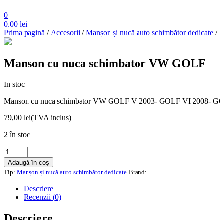
0
0,00
lei
Prima pagină
/
Accesorii
/
Manșon și nucă auto schimbător dedicate
/
Manson cu nuca schimbator VW GOLF
In stoc
Manson cu nuca schimbator VW GOLF V 2003- GOLF VI 2008- 
79,00
lei
(TVA inclus)
2 în stoc
Cantitate
Manson
Adaugă în coș
cu
Tip:
Manșon și nucă auto schimbător dedicate
Brand:
nuca
schimbator
Descriere
VW
Recenzii (0)
GOLF
Descriere