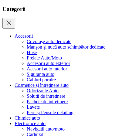
Categorii
Accesorii
Covorașe auto dedicate
Manșon și nucă auto schimbător dedicate
Huse
Prelate Auto/Moto
Accesorii auto exterior
Acesorii auto interior
Siguranța auto
Cabluri pornire
Cosmetice și întreținere auto
Odorizante Auto
Solutii de intretinere
Pachete de intretinere
Lavete
Perii și Pensule detailing
Chimice auto
Electronice auto
Navigatii auto/moto
Carlinkit