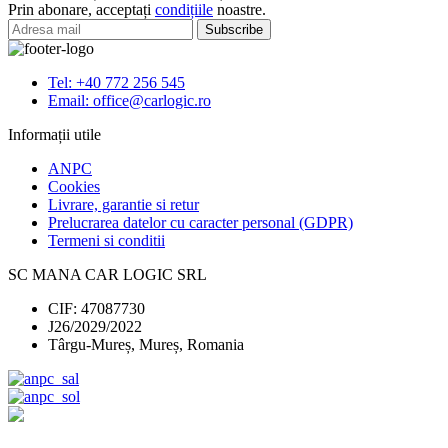
Prin abonare, acceptați
condițiile
noastre.
VW
TRANSPORTER
T5
2003-
Tel: +40 772 256 545
2015
Email: office@carlogic.ro
Informații utile
ANPC
Cookies
Livrare, garantie si retur
Prelucrarea datelor cu caracter personal (GDPR)
Termeni si conditii
SC MANA CAR LOGIC SRL
CIF: 47087730
J26/2029/2022
Târgu-Mureș, Mureș, Romania