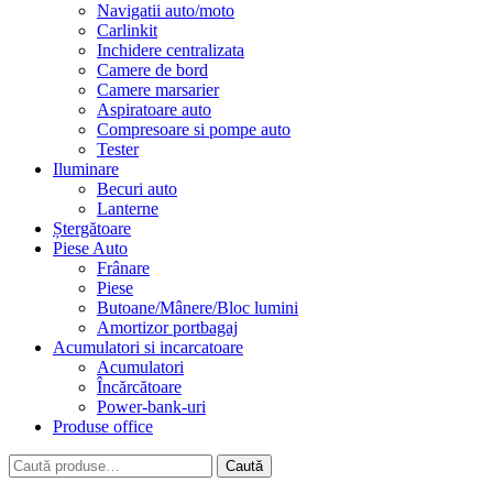
Navigatii auto/moto
Carlinkit
Inchidere centralizata
Camere de bord
Camere marsarier
Aspiratoare auto
Compresoare si pompe auto
Tester
Iluminare
Becuri auto
Lanterne
Ștergătoare
Piese Auto
Frânare
Piese
Butoane/Mânere/Bloc lumini
Amortizor portbagaj
Acumulatori si incarcatoare
Acumulatori
Încărcătoare
Power-bank-uri
Produse office
Caută
Caută
după: