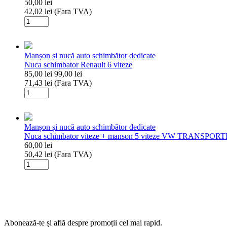
50,00
lei
manson
42,02
lei
(Fara TVA)
5
Cantitate
Vw
Nuca
Polo
schimbator
viteze
Manșon și nucă auto schimbător dedicate
+
Nuca schimbator Renault 6 viteze
manson
85,00
lei
99,00
lei
5
71,43
lei
(Fara TVA)
viteze
Cantitate
Passat
Nuca
B5
schimbator
Renault
Manșon și nucă auto schimbător dedicate
6
Nuca schimbator viteze + manson 5 viteze VW TRANSPORT
viteze
60,00
lei
50,42
lei
(Fara TVA)
Cantitate
Nuca
schimbator
viteze
+
manson
5
Abonează-te și află despre promoții cel mai rapid.
viteze