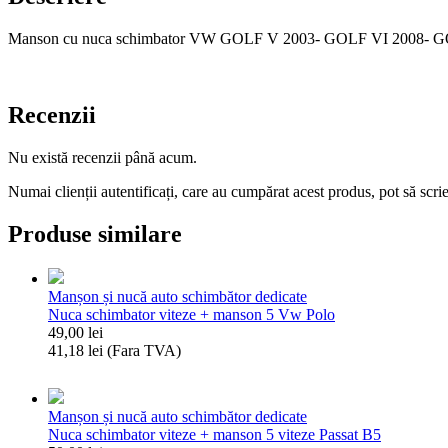
Manson cu nuca schimbator VW GOLF V 2003- GOLF VI 2008- 
Recenzii
Nu există recenzii până acum.
Numai clienții autentificați, care au cumpărat acest produs, pot să scri
Produse similare
Manșon și nucă auto schimbător dedicate
Nuca schimbator viteze + manson 5 Vw Polo
49,00
lei
41,18
lei
(Fara TVA)
Cantitate
Nuca
schimbator
Manșon și nucă auto schimbător dedicate
viteze
Nuca schimbator viteze + manson 5 viteze Passat B5
+