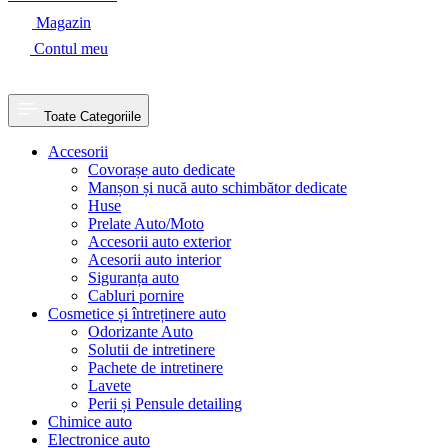
Magazin
Contul meu
Toate Categoriile
Accesorii
Covorașe auto dedicate
Manșon și nucă auto schimbător dedicate
Huse
Prelate Auto/Moto
Accesorii auto exterior
Acesorii auto interior
Siguranța auto
Cabluri pornire
Cosmetice și întreținere auto
Odorizante Auto
Solutii de intretinere
Pachete de intretinere
Lavete
Perii și Pensule detailing
Chimice auto
Electronice auto