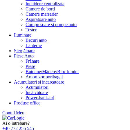
Inchidere centralizata
Camere de bord
Camere marsarier
Aspiratoare auto
Compresoare si pompe auto
Tester
Iluminare
Becuri auto
Lanterne
Ștergătoare
Piese Auto
Frânare
Piese
Butoane/Mânere/Bloc lumini
Amortizor portbagaj
Acumulatori si incarcatoare
Acumulatori
Încărcătoare
Power-bank-uri
Produse office
Contul Meu
Skip
to
Ai o intrebare?
content
+40 772 256 545