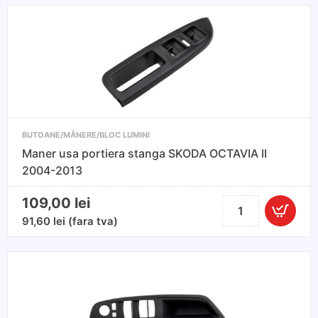
BUTOANE/MÂNERE/BLOC LUMINI
Maner usa portiera stanga SKODA OCTAVIA II
2004-2013
109,00
lei
Cantitate
Maner
91,60
lei
(fara tva)
usa
portiera
stanga
SKODA
OCTAVIA