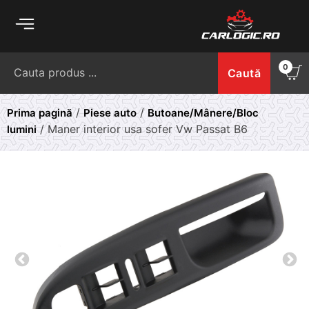
Skip
to
content
Caută
0
Caută
după:
/
/
Prima pagină
Piese auto
Butoane/Mânere/Bloc
/ Maner interior usa sofer Vw Passat B6
lumini