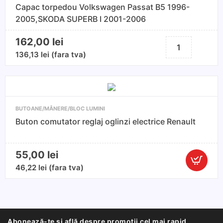
Capac torpedou Volkswagen Passat B5 1996-
2005,SKODA SUPERB I 2001-2006
162,00
lei
Cantitate
Capac
136,13
lei
(fara tva)
torpedou
Volkswagen
Passat
B5
BUTOANE/MÂNERE/BLOC LUMINI
1996-
Buton comutator reglaj oglinzi electrice Renault
2005,SKODA
SUPERB
I
55,00
lei
2001-
Cantitate
46,22
lei
(fara tva)
2006
Buton
comutato
reglaj
oglinzi
Abonează-te și află despre promoții cel mai rapid.