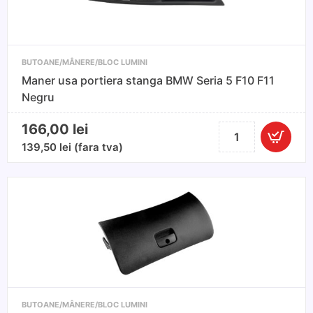
II
2004-
2013
BUTOANE/MÂNERE/BLOC LUMINI
Maner usa portiera stanga BMW Seria 5 F10 F11
Negru
166,00
lei
Cantitate
Maner
139,50
lei
(fara tva)
usa
portiera
stanga
BMW
Seria
5
F10
F11
Negru
BUTOANE/MÂNERE/BLOC LUMINI