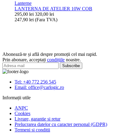
apa
Lanterne
atelier
IP65
LANTERNA DE ATELIER 10W COB
18
295,00
lei
320,00
lei
leduri
247,90
lei
(Fara TVA)
cu
Cantitate
magnet
LANTERNA
DE
ATELIER
10W
COB
Abonează-te și află despre promoții cel mai rapid.
Prin abonare, acceptați
condițiile
noastre.
Tel: +40 772 256 545
Email: office@carlogic.ro
Informații utile
ANPC
Cookies
Livrare, garantie si retur
Prelucrarea datelor cu caracter personal (GDPR)
Termeni si conditii