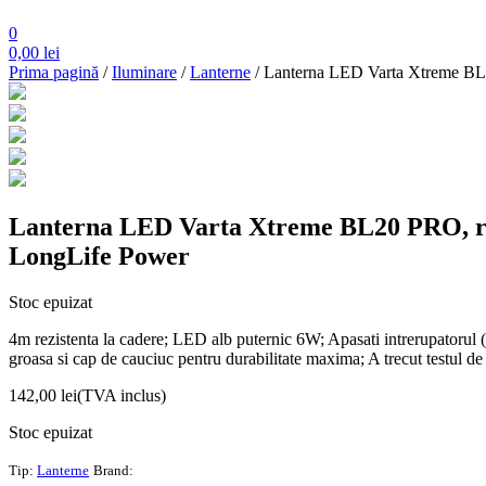
0
0,00
lei
Prima pagină
/
Iluminare
/
Lanterne
/ Lanterna LED Varta Xtreme BL20
Lanterna LED Varta Xtreme BL20 PRO, rezi
LongLife Power
Stoc epuizat
4m rezistenta la cadere; LED alb puternic 6W; Apasati intrerupatorul (ri
groasa si cap de cauciuc pentru durabilitate maxima; A trecut testul d
142,00
lei
(TVA inclus)
Stoc epuizat
Tip:
Lanterne
Brand: