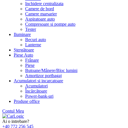
Inchidere centralizata
Camere de bord
Camere marsarier
Aspiratoare auto
Compresoare si pompe auto
Tester
Iluminare
Becuri auto
Lanterne
Ștergătoare
Piese Auto
Frânare
Piese
Butoane/Mânere/Bloc lumini
Amortizor portbagaj
Acumulatori si incarcatoare
Acumulatori
Încărcătoare
Power-bank-uri
Produse office
Contul Meu
Skip
to
Ai o intrebare?
content
+40 772 256 545