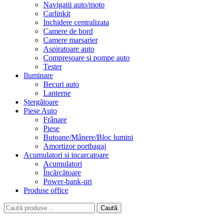
Navigatii auto/moto
Carlinkit
Inchidere centralizata
Camere de bord
Camere marsarier
Aspiratoare auto
Compresoare si pompe auto
Tester
Iluminare
Becuri auto
Lanterne
Ștergătoare
Piese Auto
Frânare
Piese
Butoane/Mânere/Bloc lumini
Amortizor portbagaj
Acumulatori si incarcatoare
Acumulatori
Încărcătoare
Power-bank-uri
Produse office
Caută
Caută
după: