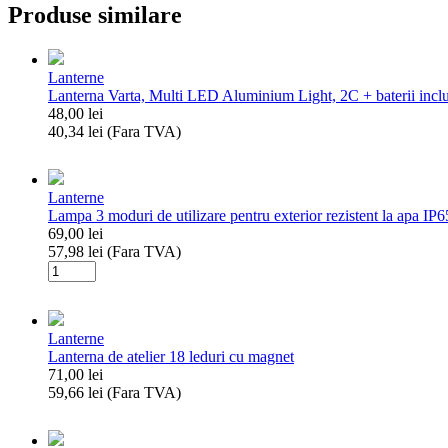
Produse similare
Lanterne
Lanterna Varta, Multi LED Aluminium Light, 2C + baterii incl
48,00
lei
40,34
lei
(Fara TVA)
Cantitate
Lanterna
Varta,
Lanterne
Multi
Lampa 3 moduri de utilizare pentru exterior rezistent la apa IP6
LED
69,00
lei
Aluminium
57,98
lei
(Fara TVA)
Light,
Cantitate
2C
Lampa
+
3
baterii
moduri
incluse
Lanterne
de
Lanterna de atelier 18 leduri cu magnet
utilizare
71,00
lei
pentru
59,66
lei
(Fara TVA)
exterior
Cantitate
rezistent
Lanterna
la
de