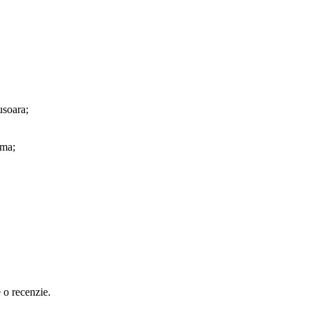
 usoara;
ima;
e o recenzie.