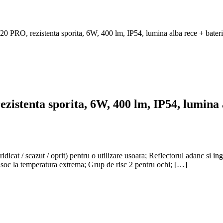
 PRO, rezistenta sporita, 6W, 400 lm, IP54, lumina alba rece + bat
stenta sporita, 6W, 400 lm, IP54, lumina 
dicat / scazut / oprit) pentru o utilizare usoara; Reflectorul adanc si in
e soc la temperatura extrema; Grup de risc 2 pentru ochi; […]