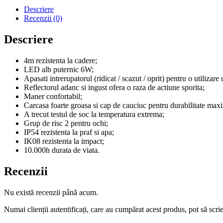
Descriere
Recenzii (0)
Descriere
4m rezistenta la cadere;
LED alb puternic 6W;
Apasati intrerupatorul (ridicat / scazut / oprit) pentru o utilizare
Reflectorul adanc si ingust ofera o raza de actiune sporita;
Maner confortabil;
Carcasa foarte groasa si cap de cauciuc pentru durabilitate max
A trecut testul de soc la temperatura extrema;
Grup de risc 2 pentru ochi;
IP54 rezistenta la praf si apa;
IK08 rezistenta la impact;
10.000h durata de viata.
Recenzii
Nu există recenzii până acum.
Numai clienții autentificați, care au cumpărat acest produs, pot să scri