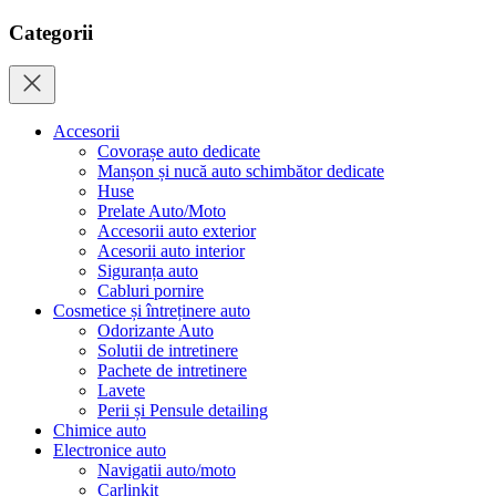
Categorii
Accesorii
Covorașe auto dedicate
Manșon și nucă auto schimbător dedicate
Huse
Prelate Auto/Moto
Accesorii auto exterior
Acesorii auto interior
Siguranța auto
Cabluri pornire
Cosmetice și întreținere auto
Odorizante Auto
Solutii de intretinere
Pachete de intretinere
Lavete
Perii și Pensule detailing
Chimice auto
Electronice auto
Navigatii auto/moto
Carlinkit