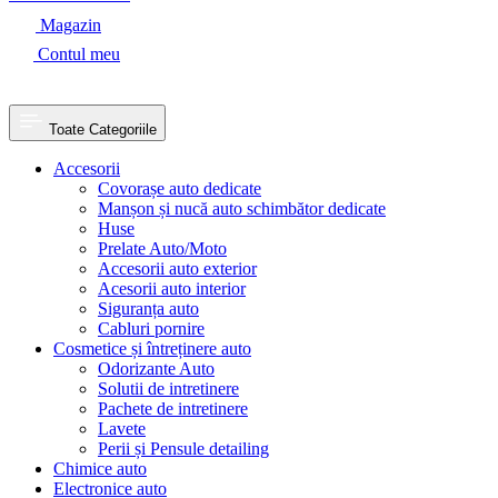
Magazin
Contul meu
Toate Categoriile
Accesorii
Covorașe auto dedicate
Manșon și nucă auto schimbător dedicate
Huse
Prelate Auto/Moto
Accesorii auto exterior
Acesorii auto interior
Siguranța auto
Cabluri pornire
Cosmetice și întreținere auto
Odorizante Auto
Solutii de intretinere
Pachete de intretinere
Lavete
Perii și Pensule detailing
Chimice auto
Electronice auto