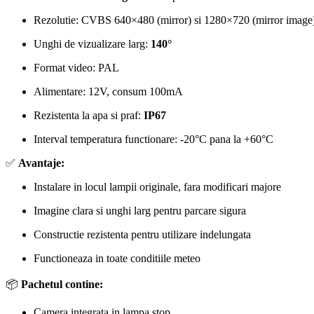
Rezolutie: CVBS 640×480 (mirror) si 1280×720 (mirror image
Unghi de vizualizare larg:
140°
Format video: PAL
Alimentare: 12V, consum 100mA
Rezistenta la apa si praf:
IP67
Interval temperatura functionare: -20°C pana la +60°C
✅
Avantaje:
Instalare in locul lampii originale, fara modificari majore
Imagine clara si unghi larg pentru parcare sigura
Constructie rezistenta pentru utilizare indelungata
Functioneaza in toate conditiile meteo
📦
Pachetul contine:
Camera integrata in lampa stop