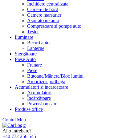
Inchidere centralizata
Camere de bord
Camere marsarier
Aspiratoare auto
Compresoare si pompe auto
Tester
Iluminare
Becuri auto
Lanterne
Ștergătoare
Piese Auto
Frânare
Piese
Butoane/Mânere/Bloc lumini
Amortizor portbagaj
Acumulatori si incarcatoare
Acumulatori
Încărcătoare
Power-bank-uri
Produse office
Contul Meu
Skip
to
Ai o intrebare?
content
+40 772 256 545