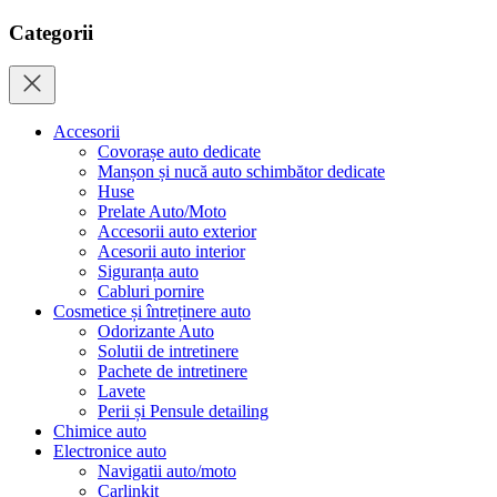
Categorii
Accesorii
Covorașe auto dedicate
Manșon și nucă auto schimbător dedicate
Huse
Prelate Auto/Moto
Accesorii auto exterior
Acesorii auto interior
Siguranța auto
Cabluri pornire
Cosmetice și întreținere auto
Odorizante Auto
Solutii de intretinere
Pachete de intretinere
Lavete
Perii și Pensule detailing
Chimice auto
Electronice auto
Navigatii auto/moto
Carlinkit