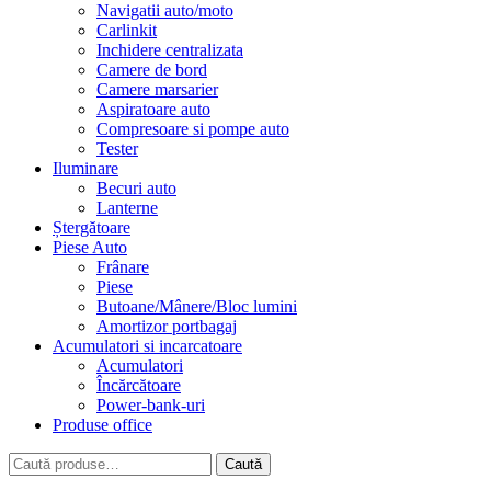
Navigatii auto/moto
Carlinkit
Inchidere centralizata
Camere de bord
Camere marsarier
Aspiratoare auto
Compresoare si pompe auto
Tester
Iluminare
Becuri auto
Lanterne
Ștergătoare
Piese Auto
Frânare
Piese
Butoane/Mânere/Bloc lumini
Amortizor portbagaj
Acumulatori si incarcatoare
Acumulatori
Încărcătoare
Power-bank-uri
Produse office
Caută
Caută
după: