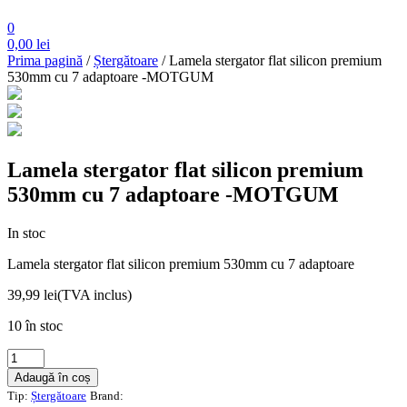
0
0,00
lei
Prima pagină
/
Ștergătoare
/ Lamela stergator flat silicon premium
530mm cu 7 adaptoare -MOTGUM
Lamela stergator flat silicon premium
530mm cu 7 adaptoare -MOTGUM
In stoc
Lamela stergator flat silicon premium 530mm cu 7 adaptoare
39,99
lei
(TVA inclus)
10 în stoc
Cantitate
Lamela
Adaugă în coș
stergator
Tip:
Ștergătoare
Brand:
flat