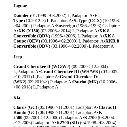
Jaguar
Daimler
(01.1999->08.2002) L,P
adaptor: A
•
F-
Type
(10.2012->) L,P
adaptor: A
•
S-Type (CCX)
(10.1998-
>04.2002) P
adaptor: A
•
Sovereign
(1986->1993) C
adaptor:
A
•
XK (X150)
(03.2006->2014) L,P
adaptor: A
•
XK 8
Convertible (QDV)
(1996->2006) L,P
adaptor: A
•
XK 8
Coupe (QEV)
(03.1996->02.2009) L,P
adaptor: A
•
XKR 8
Convertible (QDV)
(03.1996->02.2009) L,P
adaptor: A
Jeep
Grand Cherokee II (WG/WJ)
(09.2000->12.2004)
L,P
adaptor: A
•
Grand Cherokee III (WH/WK)
(03.2005-
>10.2011) L,P
adaptor: A
•
Grand Cherokee IV
(WK2)
(09.2010->) P
adaptor: A
•
Patriot (MK)
(10.2006-
>08.2018) L,P
adaptor: A
Kia
Clarus (GC)
(05.1996->11.2001) L
adaptor: A
•
Clarus II
Kombi (GC)
(06.1998->11.2001) L
adaptor: A
•
K
2500
(09.2001->12.2006) L
adaptor: A
•
K2700
(08.2004-
>12.2006) L
adaptor: A
•
K2700 (SD)
(04.1998->08.2004)