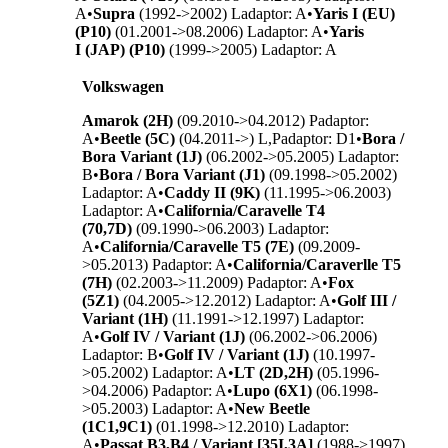
A
•
Supra
(1992->2002) L
adaptor: A
•
Yaris I (EU)
(P10)
(01.2001->08.2006) L
adaptor: A
•
Yaris
I (JAP) (P10)
(1999->2005) L
adaptor: A
Volkswagen
Amarok (2H)
(09.2010->04.2012) P
adaptor:
A
•
Beetle (5C)
(04.2011->) L,P
adaptor: D1
•
Bora /
Bora Variant (1J)
(06.2002->05.2005) L
adaptor:
B
•
Bora / Bora Variant (J1)
(09.1998->05.2002)
L
adaptor: A
•
Caddy II (9K)
(11.1995->06.2003)
L
adaptor: A
•
California/Caravelle T4
(70,7D)
(09.1990->06.2003) L
adaptor:
A
•
California/Caravelle T5 (7E)
(09.2009-
>05.2013) P
adaptor: A
•
California/Caraverlle T5
(7H)
(02.2003->11.2009) P
adaptor: A
•
Fox
(5Z1)
(04.2005->12.2012) L
adaptor: A
•
Golf III /
Variant (1H)
(11.1991->12.1997) L
adaptor:
A
•
Golf IV / Variant (1J)
(06.2002->06.2006)
L
adaptor: B
•
Golf IV / Variant (1J)
(10.1997-
>05.2002) L
adaptor: A
•
LT (2D,2H)
(05.1996-
>04.2006) P
adaptor: A
•
Lupo (6X1)
(06.1998-
>05.2003) L
adaptor: A
•
New Beetle
(1C1,9C1)
(01.1998->12.2010) L
adaptor:
A
•
Passat B3,B4 / Variant [35I,3A]
(1988->1997)