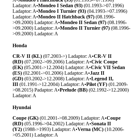
L
adaptor: A
•
Mondeo I Sedan (93)
(01.1993->07.1996)
L
adaptor: A
•
Mondeo I Turnier (93)
(04.1993->07.1996)
L
adaptor: A
•
Mondeo II Hatchback (97)
(08.1996-
>09.2000) L
adaptor: A
•
Mondeo II Sedan (97)
(08.1996-
>09.2000) L
adaptor: A
•
Mondeo II Turnier (97)
(08.1996-
>09.2000) L
adaptor: A
Honda
CR-V II (KL)
(07.2003->) L
adaptor: A
•
CR-V II
(RD)
(07.2002->09.2006) L
adaptor: A
•
Civic Coupe
(EK)
(05.2001->12.2004) L
adaptor: A
•
Civic VII Sedan
(ES)
(02.2001->01.2006) L
adaptor: A
•
Jazz II
(GD)
(03.2002->12.2008) L
adaptor: A
•
Legend II,
III
(01.1991->12.2004) L
adaptor: A
•
Pilot (YF)
(01.2009-
>08.2015) P
adaptor: A
•
Prelude (BB)
(02.1992->12.2000)
L
adaptor: A
Hyundai
Coupe (GK)
(01.2001->08.2009) L
adaptor: A
•
Coupe
(RD)
(05.1996->04.2002) L
adaptor: A
•
Sonata II
(Y2)
(1988->1993) L
adaptor: A
•
Verna (MC)
(10.2006-
>05.2001) L
adaptor: A