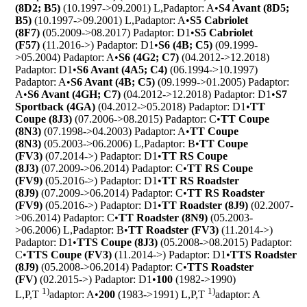
(8D2; B5)
(10.1997->09.2001) L,P
adaptor: A
•
S4 Avant (8D5;
B5)
(10.1997->09.2001) L,P
adaptor: A
•
S5 Cabriolet
(8F7)
(05.2009->08.2017) P
adaptor: D1
•
S5 Cabriolet
(F57)
(11.2016->) P
adaptor: D1
•
S6 (4B; C5)
(09.1999-
>05.2004) P
adaptor: A
•
S6 (4G2; C7)
(04.2012->12.2018)
P
adaptor: D1
•
S6 Avant (4A5; C4)
(06.1994->10.1997)
P
adaptor: A
•
S6 Avant (4B; C5)
(09.1999->01.2005) P
adaptor:
A
•
S6 Avant (4GH; C7)
(04.2012->12.2018) P
adaptor: D1
•
S7
Sportback (4GA)
(04.2012->05.2018) P
adaptor: D1
•
TT
Coupe (8J3)
(07.2006->08.2015) P
adaptor: C
•
TT Coupe
(8N3)
(07.1998->04.2003) P
adaptor: A
•
TT Coupe
(8N3)
(05.2003->06.2006) L,P
adaptor: B
•
TT Coupe
(FV3)
(07.2014->) P
adaptor: D1
•
TT RS Coupe
(8J3)
(07.2009->06.2014) P
adaptor: C
•
TT RS Coupe
(FV9)
(05.2016->) P
adaptor: D1
•
TT RS Roadster
(8J9)
(07.2009->06.2014) P
adaptor: C
•
TT RS Roadster
(FV9)
(05.2016->) P
adaptor: D1
•
TT Roadster (8J9)
(02.2007-
>06.2014) P
adaptor: C
•
TT Roadster (8N9)
(05.2003-
>06.2006) L,P
adaptor: B
•
TT Roadster (FV3)
(11.2014->)
P
adaptor: D1
•
TTS Coupe (8J3)
(05.2008->08.2015) P
adaptor:
C
•
TTS Coupe (FV3)
(11.2014->) P
adaptor: D1
•
TTS Roadster
(8J9)
(05.2008->06.2014) P
adaptor: C
•
TTS Roadster
(FV)
(02.2015->) P
adaptor: D1
•
100
(1982->1990)
1)
1)
L,P,T
adaptor: A
•
200
(1983->1991) L,P,T
adaptor: A