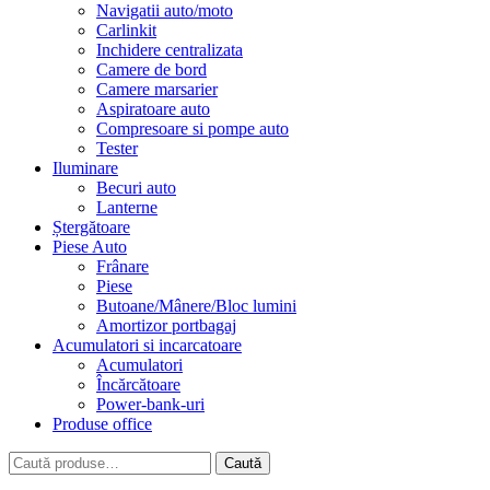
Navigatii auto/moto
Carlinkit
Inchidere centralizata
Camere de bord
Camere marsarier
Aspiratoare auto
Compresoare si pompe auto
Tester
Iluminare
Becuri auto
Lanterne
Ștergătoare
Piese Auto
Frânare
Piese
Butoane/Mânere/Bloc lumini
Amortizor portbagaj
Acumulatori si incarcatoare
Acumulatori
Încărcătoare
Power-bank-uri
Produse office
Caută
Caută
după: