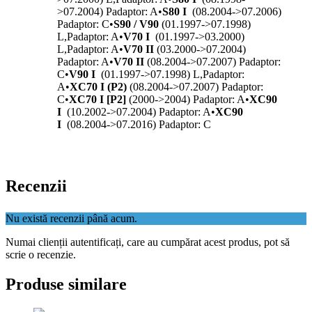
>07.2004) P
adaptor: A
•
S80 I
(08.2004->07.2006)
P
adaptor: C
•
S90 / V90
(01.1997->07.1998)
L,P
adaptor: A
•
V70 I
(01.1997->03.2000)
L,P
adaptor: A
•
V70 II
(03.2000->07.2004)
P
adaptor: A
•
V70 II
(08.2004->07.2007) P
adaptor:
C
•
V90 I
(01.1997->07.1998) L,P
adaptor:
A
•
XC70 I (P2)
(08.2004->07.2007) P
adaptor:
C
•
XC70 I [P2]
(2000->2004) P
adaptor: A
•
XC90
I
(10.2002->07.2004) P
adaptor: A
•
XC90
I
(08.2004->07.2016) P
adaptor: C
Recenzii
Nu există recenzii până acum.
Numai clienții autentificați, care au cumpărat acest produs, pot să
scrie o recenzie.
Produse similare