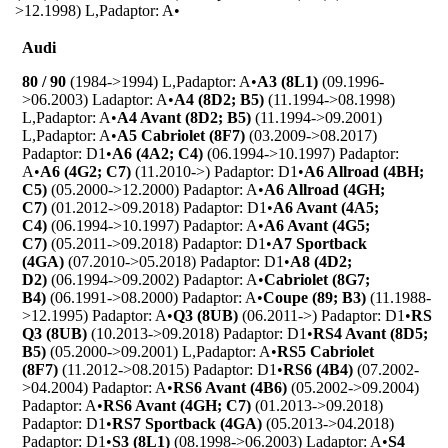
>12.1998) L,P
adaptor: A
•
Audi
80 / 90
(1984->1994) L,P
adaptor: A
•
A3 (8L1)
(09.1996-
>06.2003) L
adaptor: A
•
A4 (8D2; B5)
(11.1994->08.1998)
L,P
adaptor: A
•
A4 Avant (8D2; B5)
(11.1994->09.2001)
L,P
adaptor: A
•
A5 Cabriolet (8F7)
(03.2009->08.2017)
P
adaptor: D1
•
A6 (4A2; C4)
(06.1994->10.1997) P
adaptor:
A
•
A6 (4G2; C7)
(11.2010->) P
adaptor: D1
•
A6 Allroad (4BH;
C5)
(05.2000->12.2000) P
adaptor: A
•
A6 Allroad (4GH;
C7)
(01.2012->09.2018) P
adaptor: D1
•
A6 Avant (4A5;
C4)
(06.1994->10.1997) P
adaptor: A
•
A6 Avant (4G5;
C7)
(05.2011->09.2018) P
adaptor: D1
•
A7 Sportback
(4GA)
(07.2010->05.2018) P
adaptor: D1
•
A8 (4D2;
D2)
(06.1994->09.2002) P
adaptor: A
•
Cabriolet (8G7;
B4)
(06.1991->08.2000) P
adaptor: A
•
Coupe (89; B3)
(11.1988-
>12.1995) P
adaptor: A
•
Q3 (8UB)
(06.2011->) P
adaptor: D1
•
RS
Q3 (8UB)
(10.2013->09.2018) P
adaptor: D1
•
RS4 Avant (8D5;
B5)
(05.2000->09.2001) L,P
adaptor: A
•
RS5 Cabriolet
(8F7)
(11.2012->08.2015) P
adaptor: D1
•
RS6 (4B4)
(07.2002-
>04.2004) P
adaptor: A
•
RS6 Avant (4B6)
(05.2002->09.2004)
P
adaptor: A
•
RS6 Avant (4GH; C7)
(01.2013->09.2018)
P
adaptor: D1
•
RS7 Sportback (4GA)
(05.2013->04.2018)
P
adaptor: D1
•
S3 (8L1)
(08.1998->06.2003) L
adaptor: A
•
S4