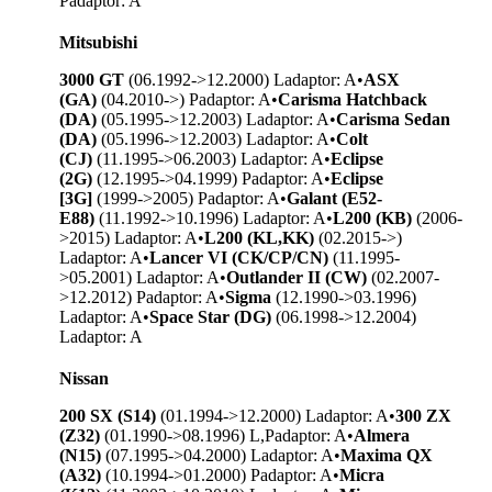
P
adaptor: A
Mitsubishi
3000 GT
(06.1992->12.2000) L
adaptor: A
•
ASX
(GA)
(04.2010->) P
adaptor: A
•
Carisma Hatchback
(DA)
(05.1995->12.2003) L
adaptor: A
•
Carisma Sedan
(DA)
(05.1996->12.2003) L
adaptor: A
•
Colt
(CJ)
(11.1995->06.2003) L
adaptor: A
•
Eclipse
(2G)
(12.1995->04.1999) P
adaptor: A
•
Eclipse
[3G]
(1999->2005) P
adaptor: A
•
Galant (E52-
E88)
(11.1992->10.1996) L
adaptor: A
•
L200 (KB)
(2006-
>2015) L
adaptor: A
•
L200 (KL,KK)
(02.2015->)
L
adaptor: A
•
Lancer VI (CK/CP/CN)
(11.1995-
>05.2001) L
adaptor: A
•
Outlander II (CW)
(02.2007-
>12.2012) P
adaptor: A
•
Sigma
(12.1990->03.1996)
L
adaptor: A
•
Space Star (DG)
(06.1998->12.2004)
L
adaptor: A
Nissan
200 SX (S14)
(01.1994->12.2000) L
adaptor: A
•
300 ZX
(Z32)
(01.1990->08.1996) L,P
adaptor: A
•
Almera
(N15)
(07.1995->04.2000) L
adaptor: A
•
Maxima QX
(A32)
(10.1994->01.2000) P
adaptor: A
•
Micra