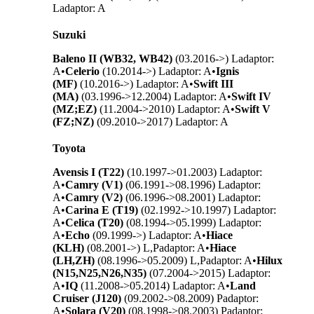
L
adaptor: A
Suzuki
Baleno II (WB32, WB42)
(03.2016->) L
adaptor:
A
•
Celerio
(10.2014->) L
adaptor: A
•
Ignis
(MF)
(10.2016->) L
adaptor: A
•
Swift III
(MA)
(03.1996->12.2004) L
adaptor: A
•
Swift IV
(MZ;EZ)
(11.2004->2010) L
adaptor: A
•
Swift V
(FZ;NZ)
(09.2010->2017) L
adaptor: A
Toyota
Avensis I (T22)
(10.1997->01.2003) L
adaptor:
A
•
Camry (V1)
(06.1991->08.1996) L
adaptor:
A
•
Camry (V2)
(06.1996->08.2001) L
adaptor:
A
•
Carina E (T19)
(02.1992->10.1997) L
adaptor:
A
•
Celica (T20)
(08.1994->05.1999) L
adaptor:
A
•
Echo
(09.1999->) L
adaptor: A
•
Hiace
(KLH)
(08.2001->) L,P
adaptor: A
•
Hiace
(LH,ZH)
(08.1996->05.2009) L,P
adaptor: A
•
Hilux
(N15,N25,N26,N35)
(07.2004->2015) L
adaptor:
A
•
IQ
(11.2008->05.2014) L
adaptor: A
•
Land
Cruiser (J120)
(09.2002->08.2009) P
adaptor:
A
•
Solara (V20)
(08.1998->08.2003) P
adaptor: