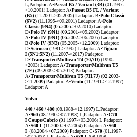
L,P
adaptor: A
•
Passat B5 / Variant (3B)
(01.1997-
>10.2001) L
adaptor: A
•
Passat B5 FL / Variant
(B5)
(11.2001->05.2005) L
adaptor: B
•
Polo Classic
(6V2)
(11.1995->09.2001) L
adaptor: A
•
Polo
Classic (9N4)
(05.2005->02.2010) L
adaptor:
D
•
Polo IV (9N1)
(09.2001->05.2002) L
adaptor:
A
•
Polo IV (9N1)
(06.2002->06.2005) L
adaptor:
B
•
Polo IV (9N3)
(05.2005->12.2009) L
adaptor:
D
•
Scirocco
(1981->1992) L
adaptor: A
•
Tiguan
I (5N1;5N2)
(11.2007->2017) P
adaptor:
D
•
Transporter/Multivan T4 (70,7D)
(1990-
>2003) L
adaptor: A
•
Transporter/Multivan T5
(7E)
(09.2009->05.2013) P
adaptor:
A
•
Transporter/Multivan T5 (7H,7J)
(02.2003-
>11.2009) P
adaptor: A
•
Vento
(11.1991->12.1997)
L
adaptor: A
Volvo
440 / 460 / 480
(08.1988->12.1997) L,P
adaptor:
A
•
960
(08.1990->07.1998) L,P
adaptor: A
•
C70
I Coupe/Cabrio
(01.1997->03.2006) L,P
adaptor:
A
•
S60 I
(11.2000->07.2004) P
adaptor: A
•
S60
I
(08.2004->07.2009) P
adaptor: C
•
S70
(01.1997-
>07.2000) L,P
adaptor: A
•
S80 I
(08.1998-