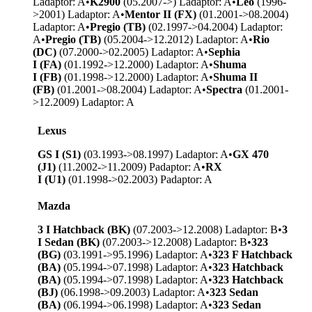
L
adaptor: A
•
K2900
(05.2007->) L
adaptor: A
•
Leo
(1996-
>2001) L
adaptor: A
•
Mentor II (FX)
(01.2001->08.2004)
L
adaptor: A
•
Pregio (TB)
(02.1997->04.2004) L
adaptor:
A
•
Pregio (TB)
(05.2004->12.2012) L
adaptor: A
•
Rio
(DC)
(07.2000->02.2005) L
adaptor: A
•
Sephia
I (FA)
(01.1992->12.2000) L
adaptor: A
•
Shuma
I (FB)
(01.1998->12.2000) L
adaptor: A
•
Shuma II
(FB)
(01.2001->08.2004) L
adaptor: A
•
Spectra
(01.2001-
>12.2009) L
adaptor: A
Lexus
GS I (S1)
(03.1993->08.1997) L
adaptor: A
•
GX 470
(J1)
(11.2002->11.2009) P
adaptor: A
•
RX
I (U1)
(01.1998->02.2003) P
adaptor: A
Mazda
3 I Hatchback (BK)
(07.2003->12.2008) L
adaptor: B
•
3
I Sedan (BK)
(07.2003->12.2008) L
adaptor: B
•
323
(BG)
(03.1991->95.1996) L
adaptor: A
•
323 F Hatchback
(BA)
(05.1994->07.1998) L
adaptor: A
•
323 Hatchback
(BA)
(05.1994->07.1998) L
adaptor: A
•
323 Hatchback
(BJ)
(06.1998->09.2003) L
adaptor: A
•
323 Sedan
(BA)
(06.1994->06.1998) L
adaptor: A
•
323 Sedan