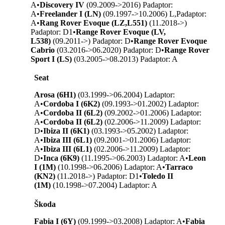
A
•
Discovery IV
(09.2009->2016) P
adaptor:
A
•
Freelander I (LN)
(09.1997->10.2006) L,P
adaptor:
A
•
Rang Rover Evoque (LZ,L551)
(11.2018->)
P
adaptor: D1
•
Range Rover Evoque (LV,
L538)
(09.2011->) P
adaptor: D
•
Range Rover Evoque
Cabrio
(03.2016->06.2020) P
adaptor: D
•
Range Rover
Sport I (LS)
(03.2005->08.2013) P
adaptor: A
Seat
Arosa (6H1)
(03.1999->06.2004) L
adaptor:
A
•
Cordoba I (6K2)
(09.1993->01.2002) L
adaptor:
A
•
Cordoba II (6L2)
(09.2002->01.2006) L
adaptor:
A
•
Cordoba II (6L2)
(02.2006->11.2009) L
adaptor:
D
•
Ibiza II (6K1)
(03.1993->05.2002) L
adaptor:
A
•
Ibiza III (6L1)
(09.2001->01.2006) L
adaptor:
A
•
Ibiza III (6L1)
(02.2006->11.2009) L
adaptor:
D
•
Inca (6K9)
(11.1995->06.2003) L
adaptor: A
•
Leon
I (1M)
(10.1998->06.2006) L
adaptor: A
•
Tarraco
(KN2)
(11.2018->) P
adaptor: D1
•
Toledo II
(1M)
(10.1998->07.2004) L
adaptor: A
Škoda
Fabia I (6Y)
(09.1999->03.2008) L
adaptor: A
•
Fabia