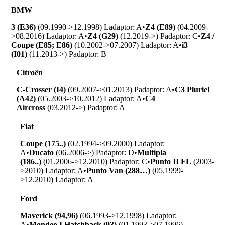
BMW
3 (E36)
(09.1990->12.1998) L
adaptor: A
•
Z4 (E89)
(04.2009-
>08.2016) L
adaptor: A
•
Z4 (G29)
(12.2019->) P
adaptor: C
•
Z4 /
Coupe (E85; E86)
(10.2002->07.2007) L
adaptor: A
•
i3
(I01)
(11.2013->) P
adaptor: B
Citroën
C-Crosser (I4)
(09.2007->01.2013) P
adaptor: A
•
C3 Pluriel
(A42)
(05.2003->10.2012) L
adaptor: A
•
C4
Aircross
(03.2012->) P
adaptor: A
Fiat
Coupe (175..)
(02.1994->09.2000) L
adaptor:
A
•
Ducato
(06.2006->) P
adaptor: D
•
Multipla
(186..)
(01.2006->12.2010) P
adaptor: C
•
Punto II FL
(2003-
>2010) L
adaptor: A
•
Punto Van (288…)
(05.1999-
>12.2010) L
adaptor: A
Ford
Maverick (94,96)
(06.1993->12.1998) L
adaptor:
A
•
Mondeo I Hatchback (93)
(01.1993->07.1996)