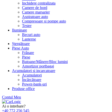
Inchidere centralizata
Camere de bord
Camere marsarier
Aspiratoare auto
Compresoare si pompe auto
Tester
Iluminare
Becuri auto
Lanterne
Ștergătoare
Piese Auto
Frânare
Piese
Butoane/Mânere/Bloc lumini
Amortizor portbagaj
Acumulatori si incarcatoare
Acumulatori
Încărcătoare
Power-bank-uri
Produse office
Contul Meu
Skip
to
Ai o intrebare?
content
+40 772 256 545