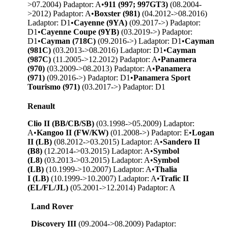
>07.2004) P
adaptor: A
•
911 (997; 997GT3)
(08.2004-
>2012) P
adaptor: A
•
Boxster (981)
(04.2012->08.2016)
L
adaptor: D1
•
Cayenne (9YA)
(09.2017->) P
adaptor:
D1
•
Cayenne Coupe (9YB)
(03.2019->) P
adaptor:
D1
•
Cayman (718C)
(09.2016->) L
adaptor: D1
•
Cayman
(981C)
(03.2013->08.2016) L
adaptor: D1
•
Cayman
(987C)
(11.2005->12.2012) P
adaptor: A
•
Panamera
(970)
(03.2009->08.2013) P
adaptor: A
•
Panamera
(971)
(09.2016->) P
adaptor: D1
•
Panamera Sport
Tourismo (971)
(03.2017->) P
adaptor: D1
Renault
Clio II (BB/CB/SB)
(03.1998->05.2009) L
adaptor:
A
•
Kangoo II (FW/KW)
(01.2008->) P
adaptor: E
•
Logan
II (LB)
(08.2012->03.2015) L
adaptor: A
•
Sandero II
(B8)
(12.2014->03.2015) L
adaptor: A
•
Symbol
(L8)
(03.2013->03.2015) L
adaptor: A
•
Symbol
(LB)
(10.1999->10.2007) L
adaptor: A
•
Thalia
I (LB)
(10.1999->10.2007) L
adaptor: A
•
Trafic II
(EL/FL/JL)
(05.2001->12.2014) P
adaptor: A
Land Rover
Discovery III
(09.2004->08.2009) P
adaptor: