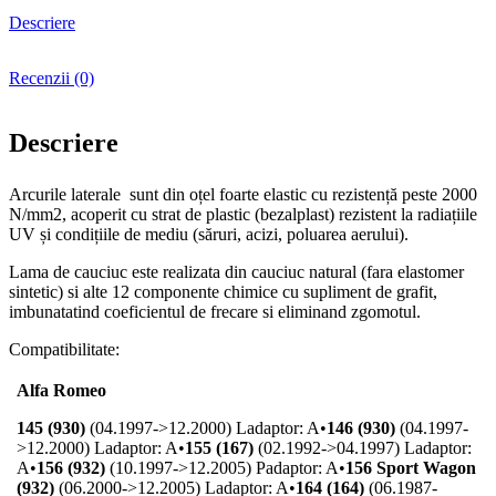
silicon
Descriere
premium
530mm
cu
Recenzii (0)
7
adaptoare
-
Descriere
MOTGUM
Arcurile laterale sunt din oțel foarte elastic cu rezistență peste 2000
N/mm2, acoperit cu strat de plastic (bezalplast) rezistent la radiațiile
UV și condițiile de mediu (săruri, acizi, poluarea aerului).
Lama de cauciuc este realizata din cauciuc natural (fara elastomer
sintetic) si alte 12 componente chimice cu supliment de grafit,
imbunatatind coeficientul de frecare si eliminand zgomotul.
Compatibilitate:
Alfa Romeo
145 (930)
(04.1997->12.2000) L
adaptor: A
•
146 (930)
(04.1997-
>12.2000) L
adaptor: A
•
155 (167)
(02.1992->04.1997) L
adaptor:
A
•
156 (932)
(10.1997->12.2005) P
adaptor: A
•
156 Sport Wagon
(932)
(06.2000->12.2005) L
adaptor: A
•
164 (164)
(06.1987-