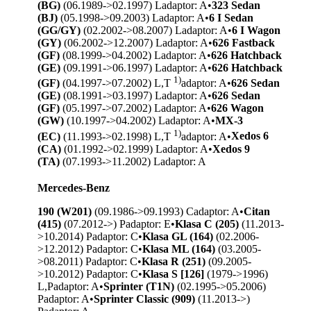
(BG)
(06.1989->02.1997) L
adaptor: A
•
323 Sedan
(BJ)
(05.1998->09.2003) L
adaptor: A
•
6 I Sedan
(GG/GY)
(02.2002->08.2007) L
adaptor: A
•
6 I Wagon
(GY)
(06.2002->12.2007) L
adaptor: A
•
626 Fastback
(GF)
(08.1999->04.2002) L
adaptor: A
•
626 Hatchback
(GE)
(09.1991->06.1997) L
adaptor: A
•
626 Hatchback
1)
(GF)
(04.1997->07.2002) L,T
adaptor: A
•
626 Sedan
(GE)
(08.1991->03.1997) L
adaptor: A
•
626 Sedan
(GF)
(05.1997->07.2002) L
adaptor: A
•
626 Wagon
(GW)
(10.1997->04.2002) L
adaptor: A
•
MX-3
1)
(EC)
(11.1993->02.1998) L,T
adaptor: A
•
Xedos 6
(CA)
(01.1992->02.1999) L
adaptor: A
•
Xedos 9
(TA)
(07.1993->11.2002) L
adaptor: A
Mercedes-Benz
190 (W201)
(09.1986->09.1993) C
adaptor: A
•
Citan
(415)
(07.2012->) P
adaptor: E
•
Klasa C (205)
(11.2013-
>10.2014) P
adaptor: C
•
Klasa GL (164)
(02.2006-
>12.2012) P
adaptor: C
•
Klasa ML (164)
(03.2005-
>08.2011) P
adaptor: C
•
Klasa R (251)
(09.2005-
>10.2012) P
adaptor: C
•
Klasa S [126]
(1979->1996)
L,P
adaptor: A
•
Sprinter (T1N)
(02.1995->05.2006)
P
adaptor: A
•
Sprinter Classic (909)
(11.2013->)