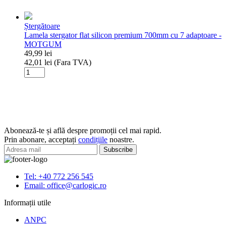
-
stergator
MOTGUM
flat
Ștergătoare
silicon
Lamela stergator flat silicon premium 700mm cu 7 adaptoare -
premium
MOTGUM
650mm
49,99
lei
cu
42,01
lei
(Fara TVA)
7
Cantitate
adaptoare
Lamela
-
stergator
MOTGUM
flat
silicon
premium
700mm
Abonează-te și află despre promoții cel mai rapid.
cu
Prin abonare, acceptați
condițiile
noastre.
7
adaptoare
-
MOTGUM
Tel: +40 772 256 545
Email: office@carlogic.ro
Informații utile
ANPC