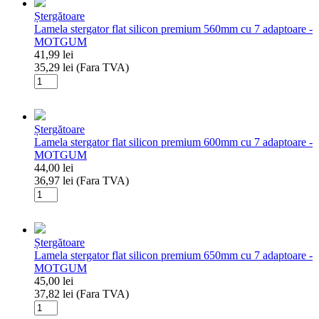
Ștergătoare
Lamela stergator flat silicon premium 560mm cu 7 adaptoare -
MOTGUM
41,99
lei
35,29
lei
(Fara TVA)
Cantitate
Lamela
stergator
flat
Ștergătoare
silicon
Lamela stergator flat silicon premium 600mm cu 7 adaptoare -
premium
MOTGUM
560mm
44,00
lei
cu
36,97
lei
(Fara TVA)
7
Cantitate
adaptoare
Lamela
-
stergator
MOTGUM
flat
Ștergătoare
silicon
Lamela stergator flat silicon premium 650mm cu 7 adaptoare -
premium
MOTGUM
600mm
45,00
lei
cu
37,82
lei
(Fara TVA)
7
Cantitate
adaptoare
Lamela