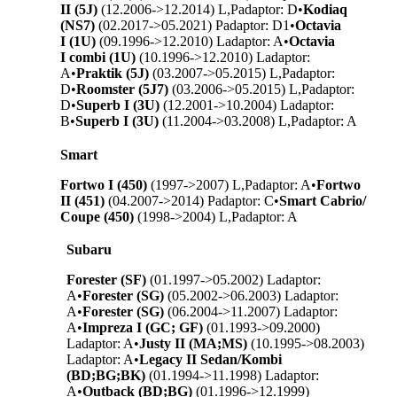
II (5J)
(12.2006->12.2014) L,P
adaptor: D
•
Kodiaq
(NS7)
(02.2017->05.2021) P
adaptor: D1
•
Octavia
I (1U)
(09.1996->12.2010) L
adaptor: A
•
Octavia
I combi (1U)
(10.1996->12.2010) L
adaptor:
A
•
Praktik (5J)
(03.2007->05.2015) L,P
adaptor:
D
•
Roomster (5J7)
(03.2006->05.2015) L,P
adaptor:
D
•
Superb I (3U)
(12.2001->10.2004) L
adaptor:
B
•
Superb I (3U)
(11.2004->03.2008) L,P
adaptor: A
Smart
Fortwo I (450)
(1997->2007) L,P
adaptor: A
•
Fortwo
II (451)
(04.2007->2014) P
adaptor: C
•
Smart Cabrio/
Coupe (450)
(1998->2004) L,P
adaptor: A
Subaru
Forester (SF)
(01.1997->05.2002) L
adaptor:
A
•
Forester (SG)
(05.2002->06.2003) L
adaptor:
A
•
Forester (SG)
(06.2004->11.2007) L
adaptor:
A
•
Impreza I (GC; GF)
(01.1993->09.2000)
L
adaptor: A
•
Justy II (MA;MS)
(10.1995->08.2003)
L
adaptor: A
•
Legacy II Sedan/Kombi
(BD;BG;BK)
(01.1994->11.1998) L
adaptor:
A
•
Outback (BD;BG)
(01.1996->12.1999)