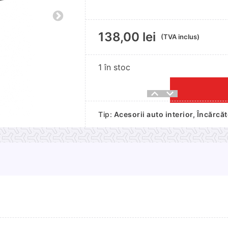
138,00
lei
(TVA inclus)
1 în stoc
Cantitate
Incarcator
Tip:
Acesorii auto interior
,
Încărcă
auto
wireless
Varta
Mag
Pro
15W