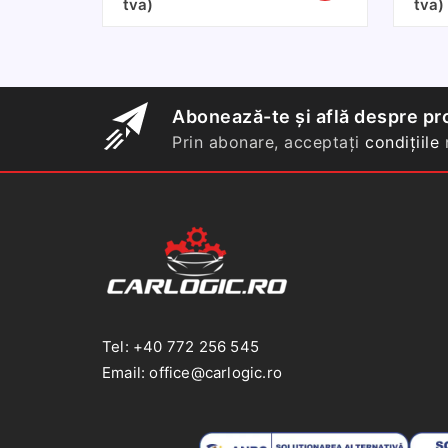
tva)
tva)
Husa
volan
premium
din
piele
Abonează-te și află despre pro
naturala
Prin abonare, acceptați
condițiile
n
neagra
perforata
cu
ac
si
ata
neagra
Tel: +40 772 256 545
Email: office@carlogic.ro