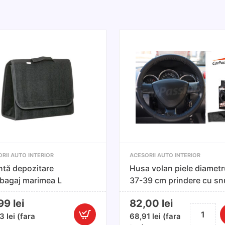
RII AUTO INTERIOR
ACESORII AUTO INTERIOR
tă depozitare
Husa volan piele diametr
bagaj marimea L
37-39 cm prindere cu sn
,99
lei
82,00
lei
Cantitate
73
lei
(fara
68,91
lei
(fara
Cantitate
Husa