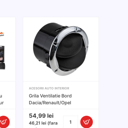
ACESORII AUTO INTERIOR
u
Grila Ventilatie Bord
ur
Dacia/Renault/Opel
54,99
lei
Cantitate
46,21
lei
(fara
Grila