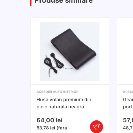
Produse similare
ACESORII AUTO INTERIOR
ACESO
Husa volan premium din
Gean
piele naturala neagra
port
perforata cu ac si ata
64,00
lei
57
neagra
53,78
lei
(fara
48,
Cantitate