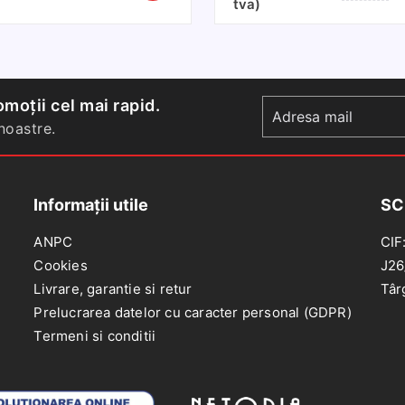
tva)
Geantă
volan
depozitare
piele
portbagaj
diametru
marimea
37-
L
39
moții cel mai rapid.
cm
oastre.
prindere
cu
snur
Informații utile
SC
ANPC
CIF
Cookies
J26
Livrare, garantie si retur
Târ
Prelucrarea datelor cu caracter personal (GDPR)
Termeni si conditii