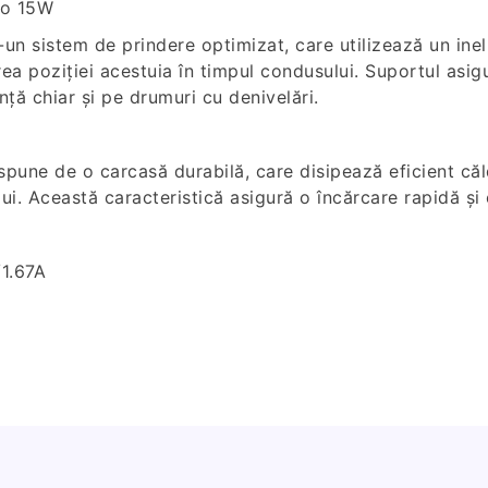
ro 15W
tr-un sistem de prindere optimizat, care utilizează un in
a poziției acestuia în timpul condusului. Suportul asigur
nță chiar și pe drumuri cu denivelări.
pune de o carcasă durabilă, care disipează eficient căl
lui. Această caracteristică asigură o încărcare rapidă și 
1.67A