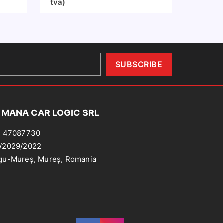
tva)
Ventilatie
Bord
Dacia/Renault/Opel
 MANA CAR LOGIC SRL
: 47087730
/2029/2022
gu-Mureș, Mureș, Romania