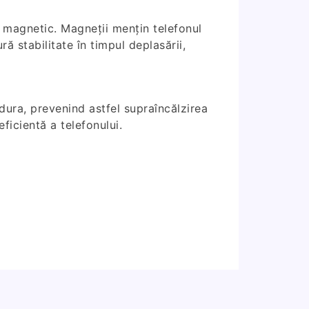
el magnetic. Magneții mențin telefonul
ă stabilitate în timpul deplasării,
dura, prevenind astfel supraîncălzirea
eficientă a telefonului.