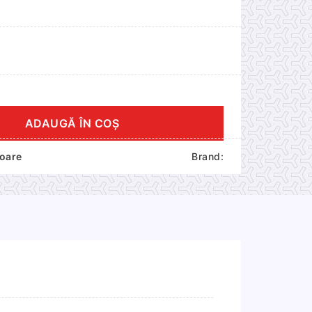
ADAUGĂ ÎN COȘ
toare
Brand: