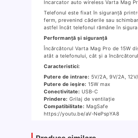
Incarcator auto wireless Varta Mag P
Telefonul este fixat în siguranță prin
ferm, prevenind căderile sau schimbare
astfel încât telefonul rămâne în sigura
Performanță și siguranță
Încărcătorul Varta Mag Pro de 15W dis
atât a telefonului, cât și a încărcătoru
Caracteristici:
Putere de intrare:
5V/2A, 9V/2A, 12V/
Putere de ieșire:
15W max
Conectivitate:
USB-C
Prindere:
Grilaj de ventilație
Compatibilitate:
MagSafe
https://youtu.be/aV-NePspYA8