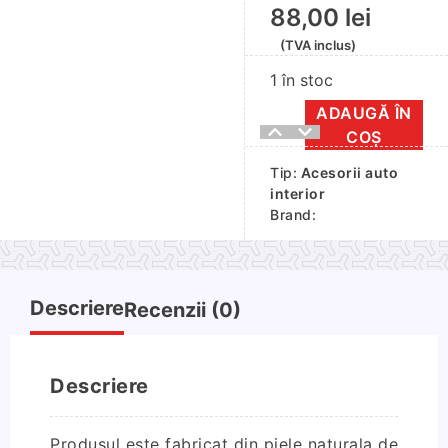
88,00
lei
(TVA inclus)
1 în stoc
ADAUGĂ ÎN
Cantitate
COȘ
Husa
Tip:
Acesorii auto
volan
interior
piele
Brand:
diametru
39-
41cm
prindere
Descriere
Recenzii (0)
cu
snur
Descriere
Produsul este fabricat din piele naturala de