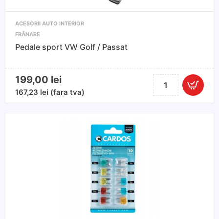
ACESORII AUTO INTERIOR
FRÂNARE
Pedale sport VW Golf / Passat
199,00
lei
Cantitate
Pedale
167,23
lei
(fara tva)
sport
VW
Golf
/
Passat