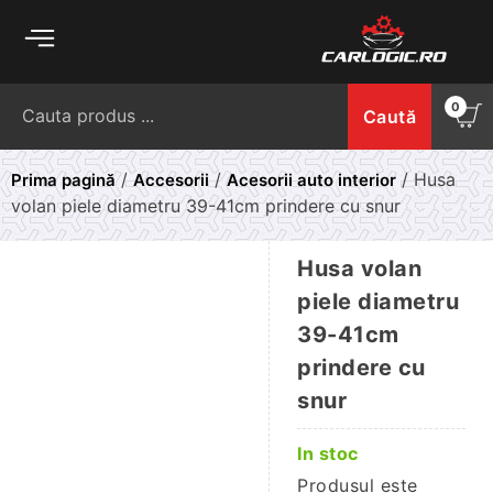
Skip
to
content
Caută
0
Caută
după:
/
/
/ Husa
Prima pagină
Accesorii
Acesorii auto interior
volan piele diametru 39-41cm prindere cu snur
Husa volan
piele diametru
39-41cm
prindere cu
snur
In stoc
Produsul este