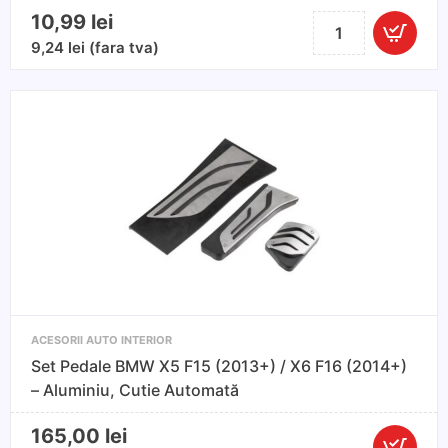
10,99
lei
Cantitate
Set
9,24
lei
(fara tva)
4
x
leviere
pentru
tapiterie
si
cleme
auto
ACESORII AUTO INTERIOR
Set Pedale BMW X5 F15 (2013+) / X6 F16 (2014+)
– Aluminiu, Cutie Automată
165,00
lei