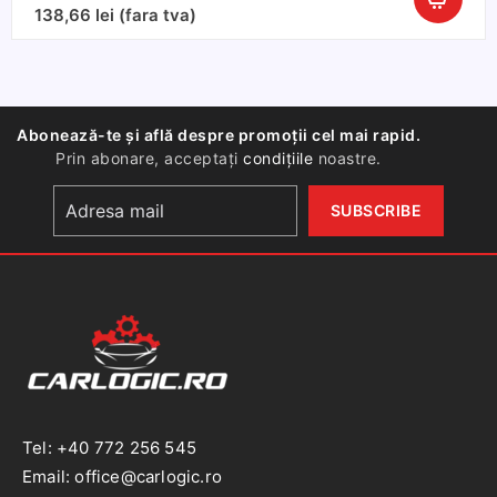
Cantitate
138,66
lei
(fara tva)
Set
Pedale
BMW
X5
Abonează-te și află despre promoții cel mai rapid.
F15
Prin abonare, acceptați
condițiile
noastre.
(2013+)
/
X6
F16
(2014+)
–
Aluminiu,
Cutie
Automată
Tel: +40 772 256 545
Email: office@carlogic.ro