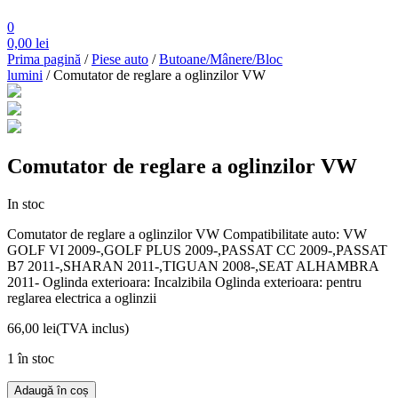
0
0,00
lei
Prima pagină
/
Piese auto
/
Butoane/Mânere/Bloc
lumini
/ Comutator de reglare a oglinzilor VW
Comutator de reglare a oglinzilor VW
In stoc
Comutator de reglare a oglinzilor VW Compatibilitate auto: VW
GOLF VI 2009-,GOLF PLUS 2009-,PASSAT CC 2009-,PASSAT
B7 2011-,SHARAN 2011-,TIGUAN 2008-,SEAT ALHAMBRA
2011- Oglinda exterioara: Incalzibila Oglinda exterioara: pentru
reglarea electrica a oglinzii
66,00
lei
(TVA inclus)
1 în stoc
Cantitate
Adaugă în coș