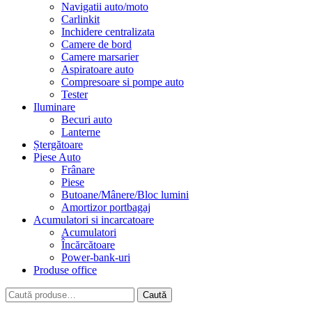
Navigatii auto/moto
Carlinkit
Inchidere centralizata
Camere de bord
Camere marsarier
Aspiratoare auto
Compresoare si pompe auto
Tester
Iluminare
Becuri auto
Lanterne
Ștergătoare
Piese Auto
Frânare
Piese
Butoane/Mânere/Bloc lumini
Amortizor portbagaj
Acumulatori si incarcatoare
Acumulatori
Încărcătoare
Power-bank-uri
Produse office
Caută
Caută
după: