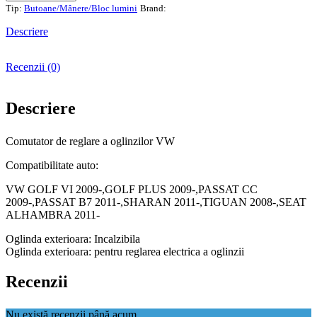
Comutator
Tip:
Butoane/Mânere/Bloc lumini
Brand:
de
reglare
Descriere
a
oglinzilor
Recenzii (0)
VW
Descriere
Comutator de reglare a oglinzilor VW
Compatibilitate auto:
VW GOLF VI 2009-,GOLF PLUS 2009-,PASSAT CC
2009-,PASSAT B7 2011-,SHARAN 2011-,TIGUAN 2008-,SEAT
ALHAMBRA 2011-
Oglinda exterioara: Incalzibila
Oglinda exterioara: pentru reglarea electrica a oglinzii
Recenzii
Nu există recenzii până acum.