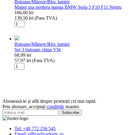
Butoane/Mânere/Bloc lumini
sofer
Maner usa portiera stanga BMW Seria 5 F10 F11 Negru
Vw
166,00
lei
Passat
139,50
lei
(Fara TVA)
B6
Cantitate
Maner
usa
portiera
Butoane/Mânere/Bloc lumini
stanga
Set 3 butoane clima VW
BMW
68,99
lei
Seria
57,97
lei
(Fara TVA)
5
Cantitate
F10
Set
F11
3
Negru
butoane
clima
VW
Abonează-te și află despre promoții cel mai rapid.
Prin abonare, acceptați
condițiile
noastre.
Tel: +40 772 256 545
Email: office@carlogic.ro