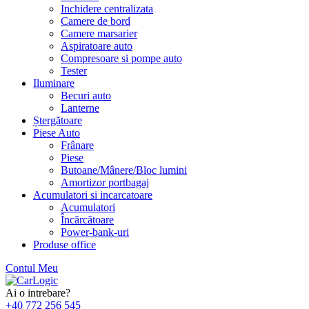
Inchidere centralizata
Camere de bord
Camere marsarier
Aspiratoare auto
Compresoare si pompe auto
Tester
Iluminare
Becuri auto
Lanterne
Ștergătoare
Piese Auto
Frânare
Piese
Butoane/Mânere/Bloc lumini
Amortizor portbagaj
Acumulatori si incarcatoare
Acumulatori
Încărcătoare
Power-bank-uri
Produse office
Contul Meu
Skip
to
Ai o intrebare?
content
+40 772 256 545