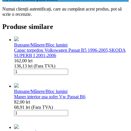
Numai clienții autentificați, care au cumpărat acest produs, pot să
scrie o recenzie.
Produse similare
Butoane/Mânere/Bloc lumini
Capac torpedou Volkswagen Passat B5 1996-2005,SKODA
SUPERB I 2001-2006
162,00
lei
136,13
lei
(Fara TVA)
Cantitate
Capac
torpedou
Volkswagen
Butoane/Mânere/Bloc lumini
Passat
Maner interior usa sofer Vw Passat B6
B5
82,00
lei
1996-
68,91
lei
(Fara TVA)
2005,SKODA
Cantitate
SUPERB
Maner
I
interior
2001-
usa
2006