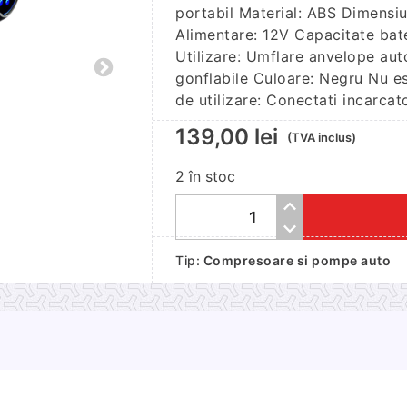
portabil Material: ABS Dimensi
Alimentare: 12V Capacitate bat
Utilizare: Umflare anvelope auto
gonflabile Culoare: Negru Nu es
de utilizare: Conectati incarcato
139,00
lei
(TVA inclus)
2 în stoc
Cantitate
Compresor
Tip:
Compresoare si pompe auto
Auto
Portabil,
12V,
120W,
Afisaj
Digital,
2000mA,