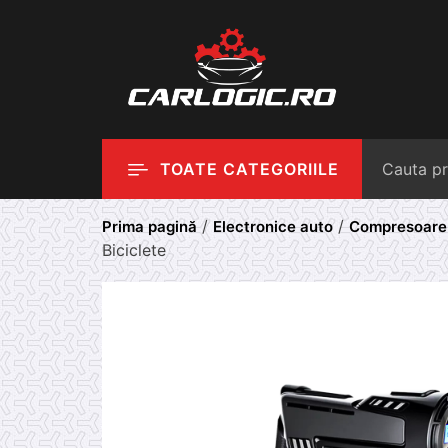
Skip
to
content
TOATE CATEGORIILE
/
/
Prima pagină
Electronice auto
Compresoare 
Biciclete