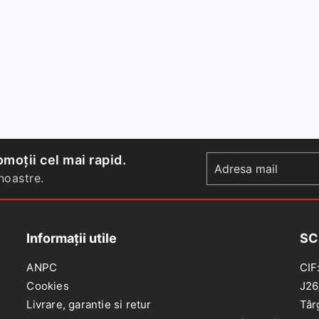
moții cel mai rapid.
oastre.
Informații utile
SC
ANPC
CIF
Cookies
J26
Livrare, garantie si retur
Târ