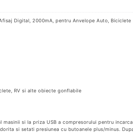
pentru
Anvelope
Auto,
fisaj Digital, 2000mA, pentru Anvelope Auto, Biciclete
Biciclete
lete, RV si alte obiecte gonflabile
l masinii si la priza USB a compresorului pentru incarca
a dorita si setati presiunea cu butoanele plus/minus. Dupa