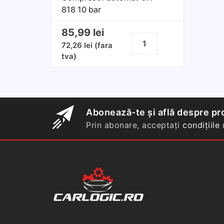
818 10 bar
85,99
lei
Cantitate
72,26
lei
(fara
Compresor
tva)
automat
CA-
818
10
bar
Abonează-te și află despre pro
Prin abonare, acceptați
condițiile
n