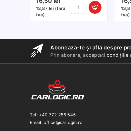
16,50
lei
16
Cantitate
13,87
lei
(fara
13,
Solutie
tva)
tva)
lustruit
bord
lavanda
500ml
Abonează-te și află despre pro
Prin abonare, acceptați
condițiile
n
Tel: +40 772 256 545
Email: office@carlogic.ro