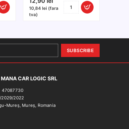
12,90
lei
Cantitate
10,84
lei
(fara
Solutie
tva)
curatat
T
geam
500ml
 MANA CAR LOGIC SRL
: 47087730
/2029/2022
gu-Mureș, Mureș, Romania