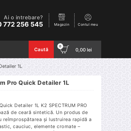
Ai o intrebare?
 772 256 545
Magazin
Contul meu
0
Caută
0,00
lei
etailer 1L
m Pro Quick Detailer 1L
 Quick Detailer 1L K2 SPECTRUM PRO
bază de ceară sintetică. Un produs de
u reîmprospătarea și lustruirea rapidă a
lastic, cauciuc, elemente cromate –