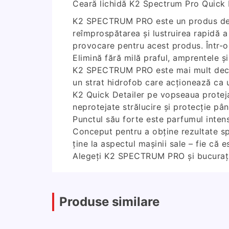
Ceară lichidă K2 Spectrum Pro Quick 
K2 SPECTRUM PRO este un produs de lu
reîmprospătarea și lustruirea rapidă a
provocare pentru acest produs. Într-o 
Elimină fără milă praful, amprentele ș
K2 SPECTRUM PRO este mai mult decât d
un strat hidrofob care acționează ca 
K2 Quick Detailer pe vopseaua protejat
neprotejate strălucire și protecție pâ
Punctul său forte este parfumul inten
Conceput pentru a obține rezultate sp
ține la aspectul mașinii sale – fie că e
Alegeți K2 SPECTRUM PRO și bucurați-v
Produse similare