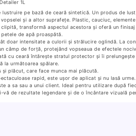
Detailer 1L
struire pe bază de ceară sintetică. Un produs de lust
 vopselei și a altor suprafețe. Plastic, cauciuc, element
clipită, transformă aspectul acestora și oferă un finisa
i petele de apă proaspătă.
oar intensitate a culorii și strălucire oglindă. La con
un câmp de forță, protejând vopseaua de efectele nocive
ă cu ceară întărește stratul protector și îi prelungește 
nă la următoarea spălare.
s și plăcut, care face munca mai plăcută.
ectaculoase rapid, este ușor de aplicat și nu lasă urme
ste a sa sau a unui client. Ideal pentru utilizare după fie
ă de rezultate legendare și de o încântare vizuală pen