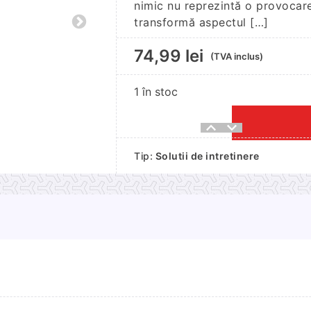
nimic nu reprezintă o provocare 
transformă aspectul […]
74,99
lei
(TVA inclus)
1 în stoc
Cantitate
Ceară
Tip:
Solutii de intretinere
lichidă
K2
Spectrum
Pro
Quick
Detailer
1L