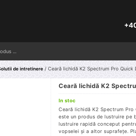
+40
Caută
după:
/ Ceară lichidă K2 Spectrum Pro Quick D
olutii de intretinere
Ceară lichidă K2 Spectru
In stoc
Ceară lichidă K2 Spectrum Pro
este un produs de lustruire pe 
lustruire rapidă conceput pentr
vopselei și a altor suprafețe. P