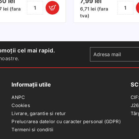
,50
lei
7,99
lei
Cantitate
Cantitate
87
lei
(fara
6,71
lei
(fara
Solutie
ULEI
tva)
lustruit
SILICONIC
bord
PARFUMA
new
100
car
ml
500ml
moții cel mai rapid.
oastre.
Informații utile
SC
ANPC
CIF
Cookies
J26
Livrare, garantie si retur
Târ
Prelucrarea datelor cu caracter personal (GDPR)
Termeni si conditii