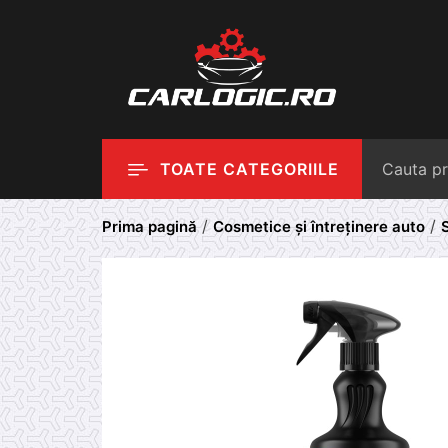
Skip
to
content
TOATE CATEGORIILE
/
/
Prima pagină
Cosmetice și întreținere auto
S