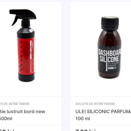
II DE INTRETINERE
SOLUTII DE INTRETINERE
tie lustruit bord new
ULEI SILICONIC PARFUM
 500ml
100 ml