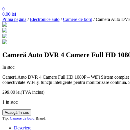
0
0,00
lei
Prima pagină
/
Electronice auto
/
Camere de bord
/ Cameră Auto DVR
Cameră Auto DVR 4 Camere Full HD 108
In stoc
Cameră Auto DVR 4 Camere Full HD 1080P – WiFi Sistem complet de sup
conectivitate WiFi și funcții inteligente pentru monitorizare continuă. 
299,00
lei
(TVA inclus)
1 în stoc
Cantitate
Adaugă în coș
Cameră
Tip:
Camere de bord
Brand:
Auto
DVR
Descriere