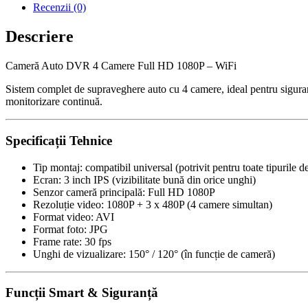
4
Recenzii (0)
Camere
Full
Descriere
HD
1080P
Cameră Auto DVR 4 Camere Full HD 1080P – WiFi
–
WiFi
Sistem complet de supraveghere auto cu 4 camere, ideal pentru siguranță
monitorizare continuă.
Specificații Tehnice
Tip montaj: compatibil universal (potrivit pentru toate tipurile d
Ecran: 3 inch IPS (vizibilitate bună din orice unghi)
Senzor cameră principală: Full HD 1080P
Rezoluție video: 1080P + 3 x 480P (4 camere simultan)
Format video: AVI
Format foto: JPG
Frame rate: 30 fps
Unghi de vizualizare: 150° / 120° (în funcție de cameră)
Funcții Smart & Siguranță