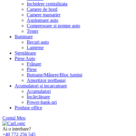
Inchidere centralizata
Camere de bord
Camere marsarier
Aspiratoare auto
Compresoare si pompe auto
Tester
Iluminare
Becuri auto
Lanterne
Ștergătoare
Piese Auto
Frânare
Piese
Butoane/Mânere/Bloc lumini
Amortizor portbagaj
Acumulatori si incarcatoare
Acumulatori
Încărcătoare
Power-bank-uri
Produse office
Contul Meu
Skip
to
Ai o intrebare?
content
+40 772 256 545