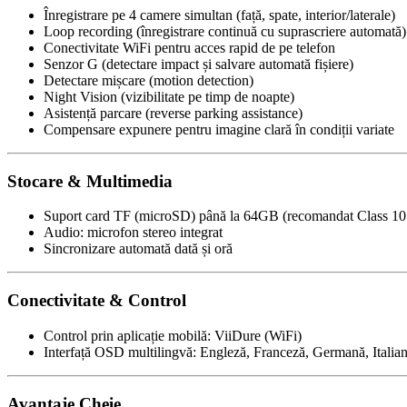
Înregistrare pe 4 camere simultan (față, spate, interior/laterale)
Loop recording (înregistrare continuă cu suprascriere automată)
Conectivitate WiFi pentru acces rapid de pe telefon
Senzor G (detectare impact și salvare automată fișiere)
Detectare mișcare (motion detection)
Night Vision (vizibilitate pe timp de noapte)
Asistență parcare (reverse parking assistance)
Compensare expunere pentru imagine clară în condiții variate
Stocare & Multimedia
Suport card TF (microSD) până la 64GB (recomandat Class 1
Audio: microfon stereo integrat
Sincronizare automată dată și oră
Conectivitate & Control
Control prin aplicație mobilă: ViiDure (WiFi)
Interfață OSD multilingvă: Engleză, Franceză, Germană, Italian
Avantaje Cheie