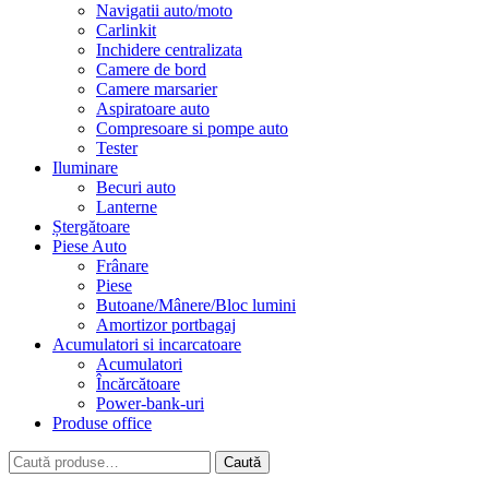
Navigatii auto/moto
Carlinkit
Inchidere centralizata
Camere de bord
Camere marsarier
Aspiratoare auto
Compresoare si pompe auto
Tester
Iluminare
Becuri auto
Lanterne
Ștergătoare
Piese Auto
Frânare
Piese
Butoane/Mânere/Bloc lumini
Amortizor portbagaj
Acumulatori si incarcatoare
Acumulatori
Încărcătoare
Power-bank-uri
Produse office
Caută
Caută
după: