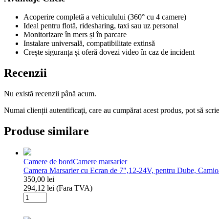
Acoperire completă a vehiculului (360° cu 4 camere)
Ideal pentru flotă, ridesharing, taxi sau uz personal
Monitorizare în mers și în parcare
Instalare universală, compatibilitate extinsă
Crește siguranța și oferă dovezi video în caz de incident
Recenzii
Nu există recenzii până acum.
Numai clienții autentificați, care au cumpărat acest produs, pot să scri
Produse similare
Camere de bord
Camere marsarier
Camera Marsarier cu Ecran de 7",12-24V, pentru Dube, Camio
350,00
lei
294,12
lei
(Fara TVA)
Cantitate
Camera
Marsarier