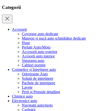
Categorii
Accesorii
Covorașe auto dedicate
Manșon și nucă auto schimbător dedicate
Huse
Prelate Auto/Moto
Accesorii auto exterior
Acesorii auto interior
Siguranța auto
Cabluri pornire
Cosmetice și întreținere auto
Odorizante Auto
Solutii de intretinere
Pachete de intretinere
Lavete
Perii și Pensule detailing
Chimice auto
Electronice auto
Navigatii auto/moto
Carlinkit