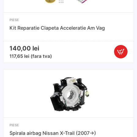
2008)
PIESE
Kit Reparatie Clapeta Acceleratie Am Vag
140,00
lei
Cantitate
117,65
lei
(fara tva)
Kit
Reparatie
Clapeta
Accelerat
Am
Vag
PIESE
Spirala airbag Nissan X-Trail (2007->)