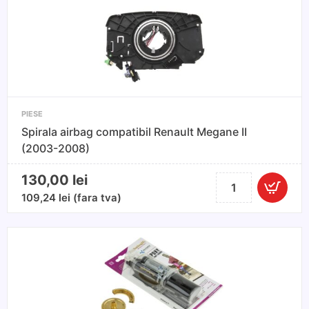
PIESE
Spirala airbag compatibil Renault Megane II
(2003-2008)
130,00
lei
Cantitate
Spirala
109,24
lei
(fara tva)
airbag
compatibil
Renault
Megane
II
(2003-