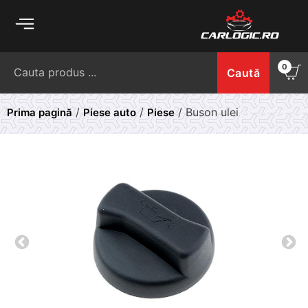
Skip
to
content
Caută
0
Caută
după:
/
/
/ Buson ulei
Prima pagină
Piese auto
Piese