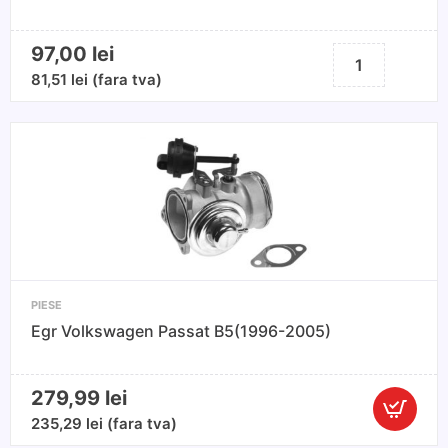
97,00
lei
Cantitate
Spirala
81,51
lei
(fara tva)
airbag
Nissan
X-
Trail
(2007-
>)
PIESE
Egr Volkswagen Passat B5(1996-2005)
279,99
lei
Cantitate
235,29
lei
(fara tva)
Egr