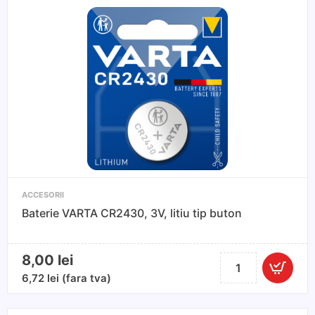
AAA
4
buc
ACCESORII
Baterie VARTA CR2430, 3V, litiu tip buton
8,00
lei
Cantitate
Baterie
6,72
lei
(fara tva)
VARTA
CR2430,