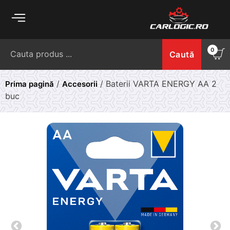
Skip
to
content
Caută
0
Caută
după:
/
/ Baterii VARTA ENERGY AA 2
Prima pagină
Accesorii
buc