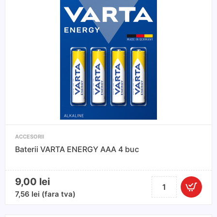
6
buc
ACCESORII
Baterii VARTA ENERGY AAA 4 buc
9,00
lei
Cantitate
Baterii
7,56
lei
(fara tva)
VARTA
ENERGY