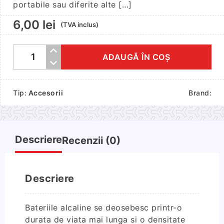
portabile sau diferite alte […]
6,00
lei
(TVA inclus)
ADAUGĂ ÎN COȘ
Cantitate
Baterii
VARTA
Tip:
Accesorii
Brand:
ENERGY
AA
2
buc
Descriere
Recenzii (0)
Descriere
Bateriile alcaline se deosebesc printr-o
durata de viata mai lunga si o densitate