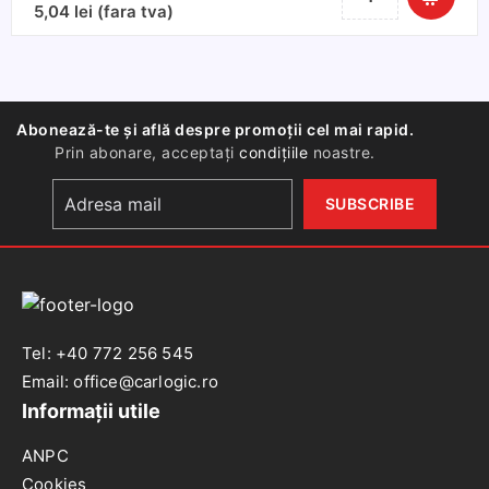
Baterii
5,04
lei
(fara tva)
VARTA
ENERGY
AAA
2
Abonează-te și află despre promoții cel mai rapid.
buc
Prin abonare, acceptați
condițiile
noastre.
Tel: +40 772 256 545
Email: office@carlogic.ro
Informații utile
ANPC
Cookies