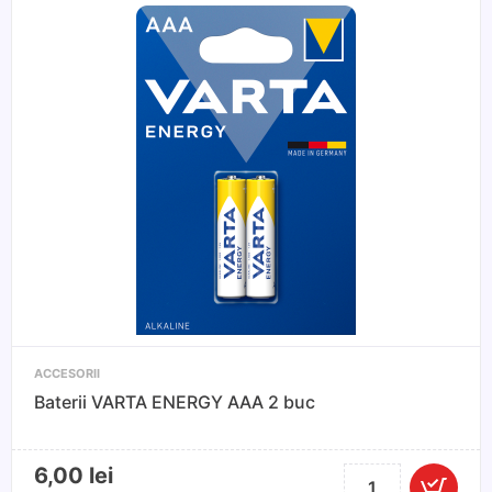
3V,
litiu
tip
buton
ACCESORII
Baterii VARTA ENERGY AAA 2 buc
6,00
lei
Cantitate